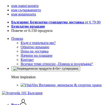
към навигацията
към съдържанието
към кошницата
България: Безплатна стандартна доставка
от € 79,90
Безплатно връщане
Повече от 6.150 продукта
Помощ
Къде е поръчката ми?
Обратно връщане
Цена на доставка
Начини на плащане
Контакт
Всички теми относно „Помощ и поддръжка“
More inspiration
Витамини, минерали & спортни храни
Вход