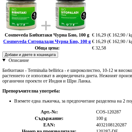
Cosmoveda Бибхитаки Чурна Био, 100 g
€ 16,29
(€ 162,90 / k
Cosmoveda Ситопалади Чурна Био, 100 g
€ 16,29
(€ 162,90 / k
Обща цена:
€ 32,58
Добави и двете в кошницата
Описание
Бибхитаки - Terminalia bellirica - е широколистно, 10-12 м ви
растението се използват в аюрведичната диета. Нежният произв
органични проекти от Индия и Шри Ланка.
Препоръчителна употреба:
Вземете една лъжичка, за предпочитане разделена на 2 п
Арт.-№:
COS-120287
Съдържание:
100 g
EAN:
4032108120287
Номер на производителя:
120287-DE