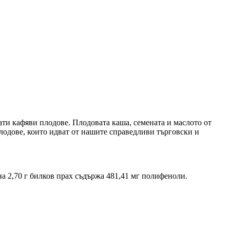
мати кафяви плодове. Плодовата каша, семената и маслото от
плодове, които идват от нашите справедливи търговски и
а 2,70 г билков прах съдържа 481,41 мг полифеноли.