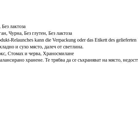
, Без лактоза
ан, Чурна, Без глутен, Без лактоза
dukt-Relaunches kann die Verpackung oder das Etikett des gelieferten
ладно и сухо място, далеч от светлина.
окс, Стомах и черва, Храносмилане
лансирано хранене. Те трябва да се съхраняват на място, недост