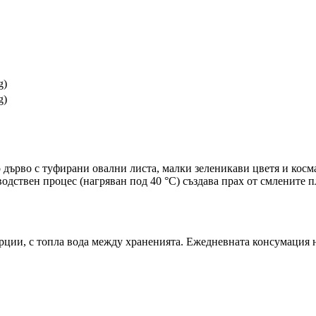
g)
g)
соко дърво с туфирани овални листа, малки зеленикави цветя и кос
одствен процес (нагряван под 40 °C) създава прах от смлените 
орции, с топла вода между храненията. Ежедневната консумация н