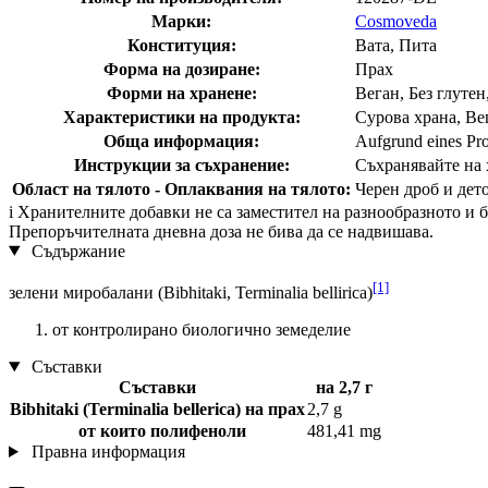
Марки:
Cosmoveda
Конституция:
Вата, Пита
Форма на дозиране:
Прах
Форми на хранене:
Веган, Без глутен
Характеристики на продукта:
Сурова храна, Вег
Обща информация:
Aufgrund eines Pro
Инструкции за съхранение:
Съхранявайте на х
Област на тялото - Оплаквания на тялото:
Черен дроб и дет
i
Хранителните добавки не са заместител на разнообразното и ба
Препоръчителната дневна доза не бива да се надвишава.
Съдържание
[1]
зелени миробалани (Bibhitaki, Terminalia bellirica)
от контролирано биологично земеделие
Съставки
Съставки
на 2,7 г
Bibhitaki (Terminalia bellerica) на прах
2,7 g
от които полифеноли
481,41 mg
Правна информация