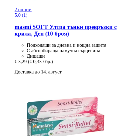
2 опции
5.0 (1)
masmi
SOFT Ултра тънки превръзки с
крила, Ден (10 броя)
Подходящи за дневна и нощна защита
С абсорбираща памучна сърцевина
Дишащи
€ 3,29
(€ 0,33 / бр.)
Доставка до 14. август