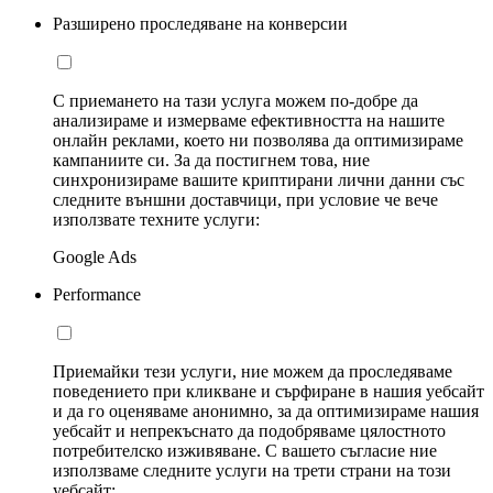
Разширено проследяване на конверсии
С приемането на тази услуга можем по-добре да
анализираме и измерваме ефективността на нашите
онлайн реклами, което ни позволява да оптимизираме
кампаниите си. За да постигнем това, ние
синхронизираме вашите криптирани лични данни със
следните външни доставчици, при условие че вече
използвате техните услуги:
Google Ads
Performance
Приемайки тези услуги, ние можем да проследяваме
поведението при кликване и сърфиране в нашия уебсайт
и да го оценяваме анонимно, за да оптимизираме нашия
уебсайт и непрекъснато да подобряваме цялостното
потребителско изживяване. С вашето съгласие ние
използваме следните услуги на трети страни на този
уебсайт: