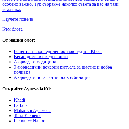
особено важно. Тук събрахме няколко съвета за вас на тази
тематика.
Научете повече
Към блога
От нашия блог:
Рецепта за аюрведичен оризов пудинг Kheer
Веган диета в ежедневието
Аюрведа и медицина
9 аюрведични вечерни ритуала за щастие и добра
почивка
Аюрведа и йога - отлична комбинация
Открийте Ayurveda101:
Khadi
Farfalla
Maharishi Ayurveda
Terra Elements
Fleurance Nature