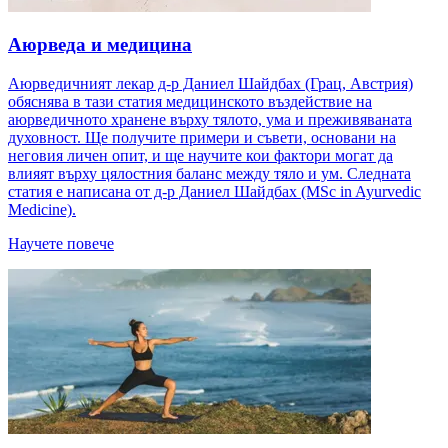
Аюрведа и медицина
Аюрведичният лекар д-р Даниел Шайдбах (Грац, Австрия)
обяснява в тази статия медицинското въздействие на
аюрведичното хранене върху тялото, ума и преживяваната
духовност. Ще получите примери и съвети, основани на
неговия личен опит, и ще научите кои фактори могат да
влияят върху цялостния баланс между тяло и ум. Следната
статия е написана от д-р Даниел Шайдбах (MSc in Ayurvedic
Medicine).
Научете повече