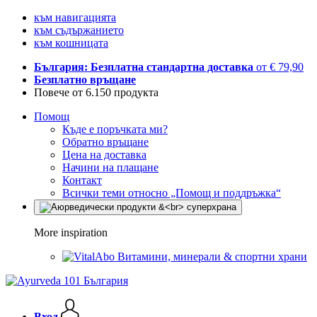
към навигацията
към съдържанието
към кошницата
България: Безплатна стандартна доставка
от € 79,90
Безплатно връщане
Повече от 6.150 продукта
Помощ
Къде е поръчката ми?
Обратно връщане
Цена на доставка
Начини на плащане
Контакт
Всички теми относно „Помощ и поддръжка“
More inspiration
Витамини, минерали & спортни храни
Вход