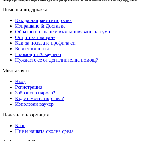
Помощ и поддръжка
Как да направите поръчка
Изпращане & Доставка
Обратно връщане и възстановяване на сума
Опции за плащане
Как да ползвате профила си
Бизнес клиенти
Промоции & ваучери
Нуждаете се от допълнителна помощ?
Моят акаунт
Вход
Регистрация
Забравена парола?
Къде е моята поръчка?
Използвай ваучер
Полезна информация
Блог
Ние и нашата околна среда