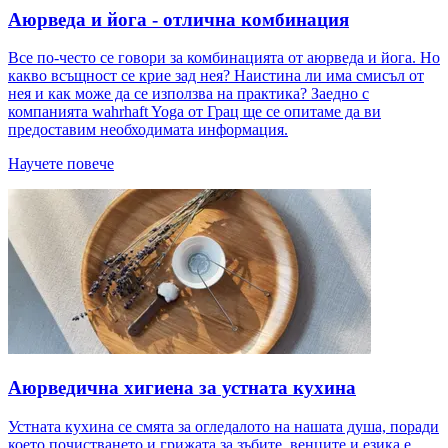
Аюрведа и йога - отлична комбинация
Все по-често се говори за комбинацията от аюрведа и йога. Но
какво всъщност се крие зад нея? Наистина ли има смисъл от
нея и как може да се използва на практика? Заедно с
компанията wahrhaft Yoga от Грац ще се опитаме да ви
предоставим необходимата информация.
Научете повече
Аюрведична хигиена за устната кухина
Устната кухина се смята за огледалото на нашата душа, поради
което почистването и грижата за зъбите, венците и езика е