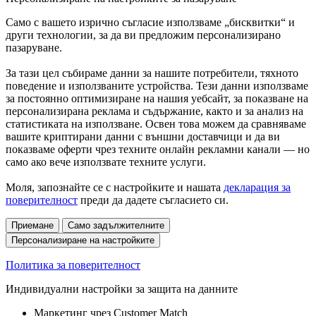
Само с вашето изрично съгласие използваме „бисквитки“ и
други технологии, за да ви предложим персонализирано
пазаруване.
За тази цел събираме данни за нашите потребители, тяхното
поведение и използваните устройства. Тези данни използваме
за постоянно оптимизиране на нашия уебсайт, за показване на
персонализирана реклама и съдържание, както и за анализ на
статистиката на използване. Освен това можем да сравняваме
вашите криптирани данни с външни доставчици и да ви
показваме оферти чрез техните онлайн рекламни канали — но
само ако вече използвате техните услуги.
Моля, запознайте се с настройките и нашата
декларация за
поверителност
преди да дадете съгласието си.
Приемане
Само задължителните
Персонализиране на настройките
Политика за поверителност
Индивидуални настройки за защита на данните
Маркетинг чрез Customer Match