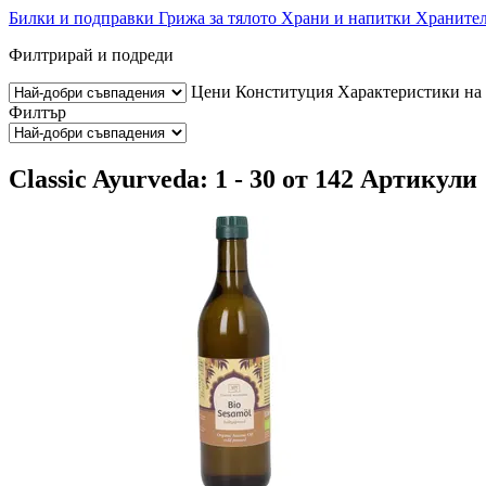
Билки и подправки
Грижа за тялото
Храни и напитки
Хранител
Филтрирай и подреди
Цени
Конституция
Характеристики на
Филтър
Classic Ayurveda: 1 - 30 от 142 Артикули