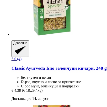
Добавяне
5.0 (4)
Classic Ayurveda
Био зеленчуци кичари, 240 g
Без глутен и веган
Бързо, вкусно и лесно за приготвяне
С боб мунг, зеленчуци и подправки
€ 4,39
(€ 18,29 / kg)
Доставка до 14. август