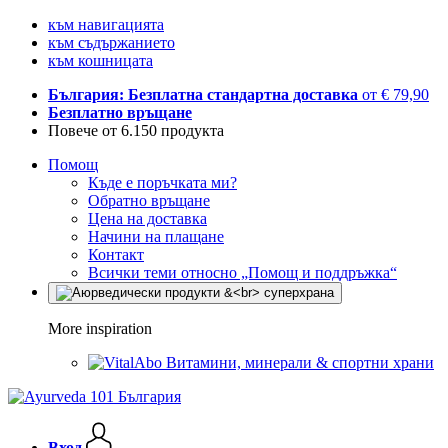
към навигацията
към съдържанието
към кошницата
България: Безплатна стандартна доставка
от € 79,90
Безплатно връщане
Повече от 6.150 продукта
Помощ
Къде е поръчката ми?
Обратно връщане
Цена на доставка
Начини на плащане
Контакт
Всички теми относно „Помощ и поддръжка“
More inspiration
Витамини, минерали & спортни храни
Вход