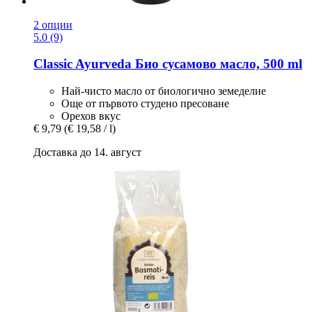
2 опции
5.0 (9)
Classic Ayurveda
Био сусамово масло, 500 ml
Най-чисто масло от биологично земеделие
Още от първото студено пресоване
Орехов вкус
€ 9,79
(€ 19,58 / l)
Доставка до 14. август