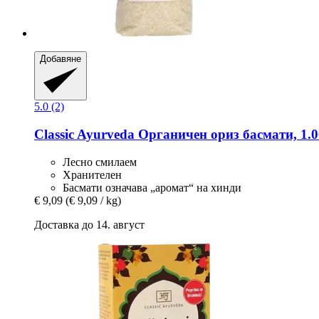
Добавяне
5.0 (2)
Classic Ayurveda
Органичен ориз басмати, 1.0
Лесно смилаем
Хранителен
Басмати означава „аромат“ на хинди
€ 9,09
(€ 9,09 / kg)
Доставка до 14. август