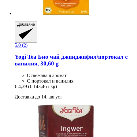
Добавяне
5.0 (2)
Yogi Tea
Био чай джинджифил/портокал с
ванилия, 30,60 g
Освежаващ аромат
С портокал и ванилия
€ 4,39
(€ 143,46 / kg)
Доставка до 14. август