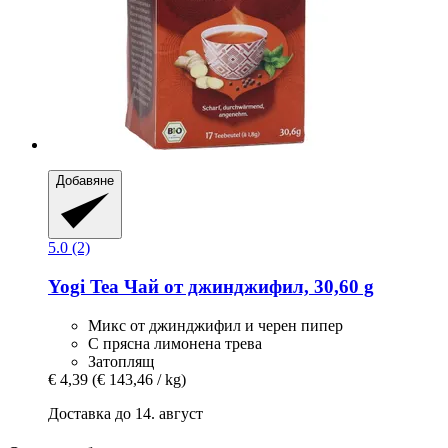
Добавяне
5.0 (2)
Yogi Tea
Чай от джинджифил, 30,60 g
Микс от джинджифил и черен пипер
С прясна лимонена трева
Затоплящ
€ 4,39
(€ 143,46 / kg)
Доставка до 14. август