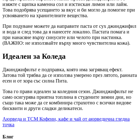
изяжте с щипка каменна сол и изстискан лимон или лайм.
Това подобрява усещането за вкус и би могло да помогне при
усвояването на хранителните вещества.
При подуване можете да направите паста от сух джинджифил
и вода и след това да я нанесете локално. Пастата помага и
при нанасяне върху синусите или челото при настинка.
(ВАЖНО: не използвайте върху много чувствителна кожа).
Идеален за Коледа
Джинджифилът е подправка, която има загряващ ефект.
Затова той трябва да се използва умерено през лятото, ранната
есен и от хора със силна Пита.
Това го прави идеален за коледния сезон. Джинджифилът не
само осигурява приятна топлина в студените зимни дни, но
също така може да се комбинира страхотно с всички видове
бисквити и други сладки деликатеси.
Аюрведа и TCM
Кофеин, кафе и чай от аюрведична гледна
точка
Блог