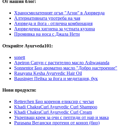
От нашия блог:
Храносмилатеният огън "Агни'' в Аюрверда
Алтернативната употреба на чая
Аюрведа и йога - отлична комбинация
Аюрведична хигиена за устната кухина
Промивка на носа с Джала Нети
Открийте Ayurveda101:
sonett
Apeiron Сапун с растително масло Ashwaganda
Sonnentor Био ароматно масло "Добро настроение"
Rasayana Kesha Ayurvedic Hair Oil
Bausinger Пейка за йога и медитация, бук
Нови продукти:
Retterchen Био коренов еликсир с чесън
Khadi ChakraCurl Ayurvedic Curl Shampoo
Khadi ChakraCurl Ayurvedic Curl Cream
Укрепващ крем за очи с пептиди от нар и мака
Purasana Вегански протеин от коноп (био)