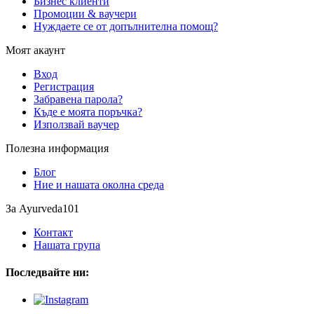
Бизнес клиенти
Промоции & ваучери
Нуждаете се от допълнителна помощ?
Моят акаунт
Вход
Регистрация
Забравена парола?
Къде е моята поръчка?
Използвай ваучер
Полезна информация
Блог
Ние и нашата околна среда
За Ayurveda101
Контакт
Нашата група
Последвайте ни: