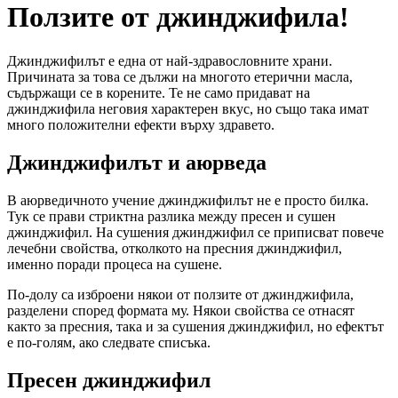
Ползите от джинджифила!
Джинджифилът е една от най-здравословните храни.
Причината за това се дължи на многото етерични масла,
съдържащи се в корените. Те не само придават на
джинджифила неговия характерен вкус, но също така имат
много положителни ефекти върху здравето.
Джинджифилът и аюрведа
В аюрведичното учение джинджифилът не е просто билка.
Тук се прави стриктна разлика между пресен и сушен
джинджифил. На сушения джинджифил се приписват повече
лечебни свойства, отколкото на пресния джинджифил,
именно поради процеса на сушене.
По-долу са изброени някои от ползите от джинджифила,
разделени според формата му. Някои свойства се отнасят
както за пресния, така и за сушения джинджифил, но ефектът
е по-голям, ако следвате списъка.
Пресен джинджифил