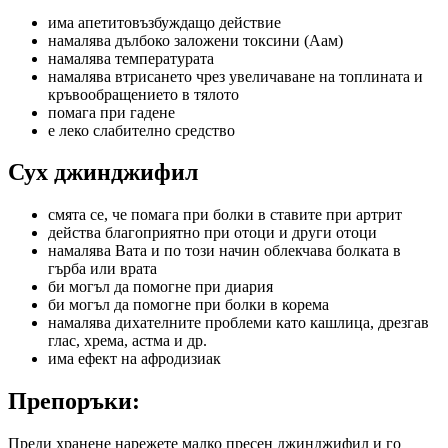
има апетитовъзбуждащо действие
намалява дълбоко заложени токсини (Аам)
намалява температурата
намалява втрисането чрез увеличаване на топлината и
кръвообращението в тялото
помага при гадене
е леко слабително средство
Сух джинджифил
смята се, че помага при болки в ставите при артрит
действа благоприятно при отоци и други отоци
намалява Вата и по този начин облекчава болката в
гърба или врата
би могъл да помогне при диария
би могъл да помогне при болки в корема
намалява дихателните проблеми като кашлица, дрезгав
глас, хрема, астма и др.
има ефект на афродизиак
Препоръки:
Преди хранене нарежете малко пресен джинджифил и го