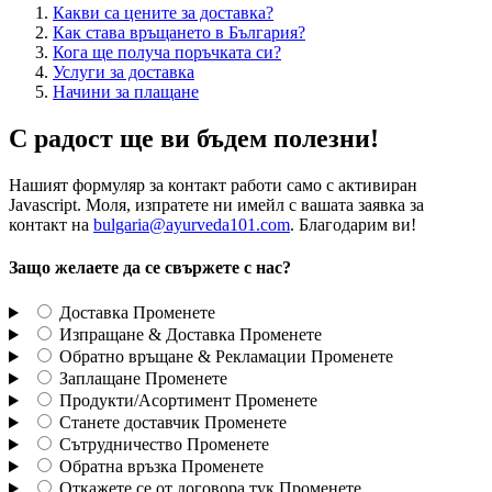
Какви са цените за доставка?
Как става връщането в България?
Кога ще получа поръчката си?
Услуги за доставка
Начини за плащане
С радост ще ви бъдем полезни!
Нашият формуляр за контакт работи само с активиран
Javascript. Моля, изпратете ни имейл с вашата заявка за
контакт на
bulgaria@ayurveda101.com
. Благодарим ви!
Защо желаете да се свържете с нас?
Доставка
Променете
Изпращане & Доставка
Променете
Обратно връщане & Рекламации
Променете
Заплащане
Променете
Продукти/Асортимент
Променете
Станете доставчик
Променете
Сътрудничество
Променете
Обратна връзка
Променете
Откажете се от договора тук
Променете