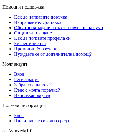
Помощ и поддръжка
Как да направите поръчка
Изпращане & Доставка
Обратно връщане и възстановяване на сума
Опции за плащане
Как да ползвате профила си
Бизнес клиенти
Промоции & ваучери
Нуждаете се от допълнителна помощ?
Моят акаунт
Вход
Регистрация
Забравена парола?
Къде е моята поръчка?
Използвай ваучер
Полезна информация
Блог
Ние и нашата околна среда
За Ayurveda101