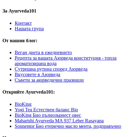
За Ayurveda101
Контакт
Нашата група
От нашия блог:
Веган диета в ежедневието
Рецепта за вашата Аюрведа конституция - топла
ароматизирана вода
Сутрешна рутина според Аюрведа
Вкусовете в Аюрведа
Съвети за аюрведични празници
Открийте Ayurveda101:
BioKing
Yogi Tea Естествен баланс Bio
BioKing Био пълнозърнест овес
Maharishi Ayurveda MA 937 Leber Rasayana
Sonnentor Био етерично масло мента, подправъчно