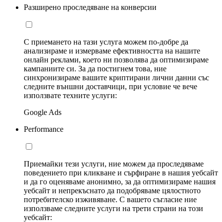
Разширено проследяване на конверсии
С приемането на тази услуга можем по-добре да
анализираме и измерваме ефективността на нашите
онлайн реклами, което ни позволява да оптимизираме
кампаниите си. За да постигнем това, ние
синхронизираме вашите криптирани лични данни със
следните външни доставчици, при условие че вече
използвате техните услуги:
Google Ads
Performance
Приемайки тези услуги, ние можем да проследяваме
поведението при кликване и сърфиране в нашия уебсайт
и да го оценяваме анонимно, за да оптимизираме нашия
уебсайт и непрекъснато да подобряваме цялостното
потребителско изживяване. С вашето съгласие ние
използваме следните услуги на трети страни на този
уебсайт: