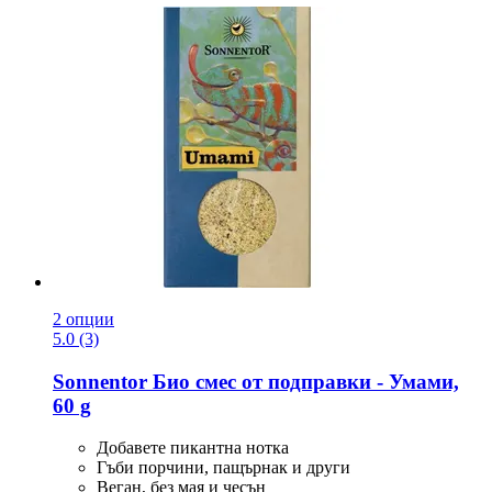
2 опции
5.0 (3)
Sonnentor
Био смес от подправки -​ Умами,
60 g
Добавете пикантна нотка
Гъби порчини, пащърнак и други
Веган, без мая и чесън