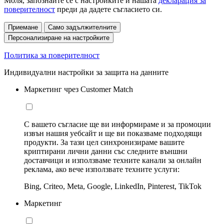
Моля, запознайте се с настройките и нашата
декларация за
поверителност
преди да дадете съгласието си.
Приемане
Само задължителните
Персонализиране на настройките
Политика за поверителност
Индивидуални настройки за защита на данните
Маркетинг чрез Customer Match
С вашето съгласие ще ви информираме и за промоции
извън нашия уебсайт и ще ви показваме подходящи
продукти. За тази цел синхронизираме вашите
криптирани лични данни със следните външни
доставчици и използваме техните канали за онлайн
реклама, ако вече използвате техните услуги:
Bing, Criteo, Meta, Google, LinkedIn, Pinterest, TikTok
Маркетинг