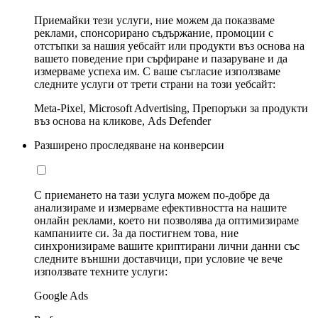
Приемайки тези услуги, ние можем да показваме
реклами, спонсорирано съдържание, промоции с
отстъпки за нашия уебсайт или продукти въз основа на
вашето поведение при сърфиране и пазаруване и да
измерваме успеха им. С ваше съгласие използваме
следните услуги от трети страни на този уебсайт:
Meta-Pixel, Microsoft Advertising, Препоръки за продукти
въз основа на кликове, Ads Defender
Разширено проследяване на конверсии
С приемането на тази услуга можем по-добре да
анализираме и измерваме ефективността на нашите
онлайн реклами, което ни позволява да оптимизираме
кампаниите си. За да постигнем това, ние
синхронизираме вашите криптирани лични данни със
следните външни доставчици, при условие че вече
използвате техните услуги:
Google Ads