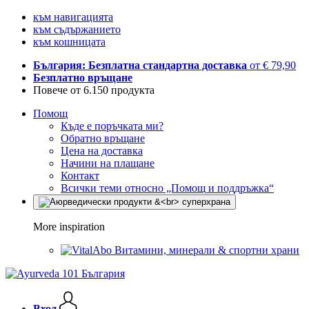
към навигацията
към съдържанието
към кошницата
България: Безплатна стандартна доставка
от € 79,90
Безплатно връщане
Повече от 6.150 продукта
Помощ
Къде е поръчката ми?
Обратно връщане
Цена на доставка
Начини на плащане
Контакт
Всички теми относно „Помощ и поддръжка“
More inspiration
Витамини, минерали & спортни храни
Вход