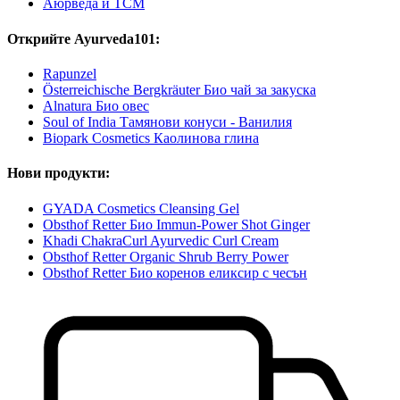
Аюрведа и TCM
Открийте Ayurveda101:
Rapunzel
Österreichische Bergkräuter Био чай за закуска
Alnatura Био овес
Soul of India Тамянови конуси - Ванилия
Biopark Cosmetics Каолинова глина
Нови продукти:
GYADA Cosmetics Cleansing Gel
Obsthof Retter Био Immun-Power Shot Ginger
Khadi ChakraCurl Ayurvedic Curl Cream
Obsthof Retter Organic Shrub Berry Power
Obsthof Retter Био коренов еликсир с чесън