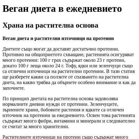
Веган диета в ежедневието
Храна на растителна основа
Веган диета и растителни източници на протеини
Диетите също могат да доставят достатъчно протеини.
Противно на общоприетото схващане, растенията осигуряват
много протеини: 100 г грах съдържат около 23 г протеин,
докато 100 г леща около 24 г. Тофу, ядки или зеленчуци също
са отлични източници на растителни протеини. В тази статия
ще разберете какви са ползите от спазването на растителна
диета, на какво трябва да обърнете особено внимание и как да
започнете.
По принцип диетата на растителна основа задоволява
нормалните дневни нужди от протеини. Зеленчуците,
зърнените храни, бобовите растения и ядките са отличен
източник на протеини за ежедневието. Освен това растенията
съдържат много фибри, витамини и минерали и следователно
се считат за много хранителни.
Растителните източници на протеин също съдържат много