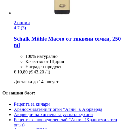
2 опции
4.7 (3)
Schalk Mühle
Масло от тиквени семки, 250
ml
100% натурално
Качество от Щирия
Награден продукт
€ 10,80
(€ 43,20 / l)
Доставка до 14. август
От нашия блог:
Рецепта за кичари
Храносмилатеният огън "Агни'' в Аюрверда
Аюрведична хигиена за устната кухина
Рецепта за аюрведичен чай "Агни" (Храносмилатен
огън)