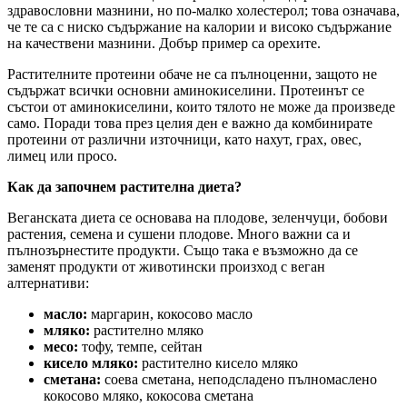
здравословни мазнини, но по-малко холестерол; това означава,
че те са с ниско съдържание на калории и високо съдържание
на качествени мазнини. Добър пример са орехите.
Растителните протеини обаче не са пълноценни, защото не
съдържат всички основни аминокиселини. Протеинът се
състои от аминокиселини, които тялото не може да произведе
само. Поради това през целия ден е важно да комбинирате
протеини от различни източници, като нахут, грах, овес,
лимец или просо.
Как да започнем растителна диета?
Веганската диета се основава на плодове, зеленчуци, бобови
растения, семена и сушени плодове. Много важни са и
пълнозърнестите продукти. Също така е възможно да се
заменят продукти от животински произход с веган
алтернативи:
масло:
маргарин, кокосово масло
мляко:
растително мляко
месо:
тофу, темпе, сейтан
кисело мляко:
растително кисело мляко
сметана:
соева сметана, неподсладено пълномаслено
кокосово мляко, кокосова сметана