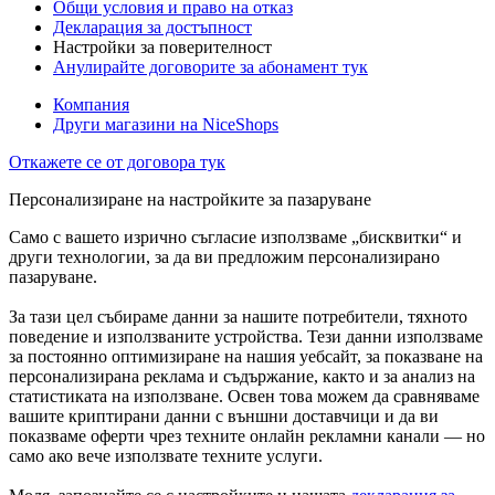
Общи условия и право на отказ
Декларация за достъпност
Настройки за поверителност
Анулирайте договорите за абонамент тук
Компания
Други магазини на NiceShops
Откажете се от договора тук
Персонализиране на настройките за пазаруване
Само с вашето изрично съгласие използваме „бисквитки“ и
други технологии, за да ви предложим персонализирано
пазаруване.
За тази цел събираме данни за нашите потребители, тяхното
поведение и използваните устройства. Тези данни използваме
за постоянно оптимизиране на нашия уебсайт, за показване на
персонализирана реклама и съдържание, както и за анализ на
статистиката на използване. Освен това можем да сравняваме
вашите криптирани данни с външни доставчици и да ви
показваме оферти чрез техните онлайн рекламни канали — но
само ако вече използвате техните услуги.