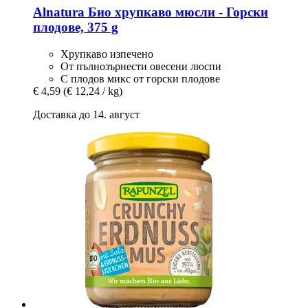
Alnatura
Био хрупкаво мюсли -​ Горски
плодове, 375 g
Хрупкаво изпечено
От пълнозърнести овесени люспи
С плодов микс от горски плодове
€ 4,59
(€ 12,24 / kg)
Доставка до 14. август