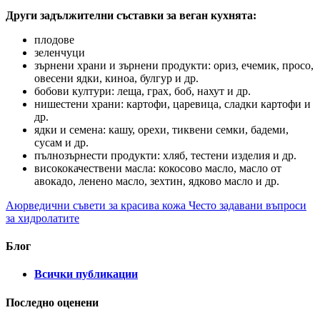
Други задължителни съставки за веган кухнята:
плодове
зеленчуци
зърнени храни и зърнени продукти: ориз, ечемик, просо,
овесени ядки, киноа, булгур и др.
бобови култури: леща, грах, боб, нахут и др.
нишестени храни: картофи, царевица, сладки картофи и
др.
ядки и семена: кашу, орехи, тиквени семки, бадеми,
сусам и др.
пълнозърнести продукти: хляб, тестени изделия и др.
висококачествени масла: кокосово масло, масло от
авокадо, ленено масло, зехтин, ядково масло и др.
Аюрведични съвети за красива кожа
Често задавани въпроси
за хидролатите
Блог
Всички публикации
Последно оценени