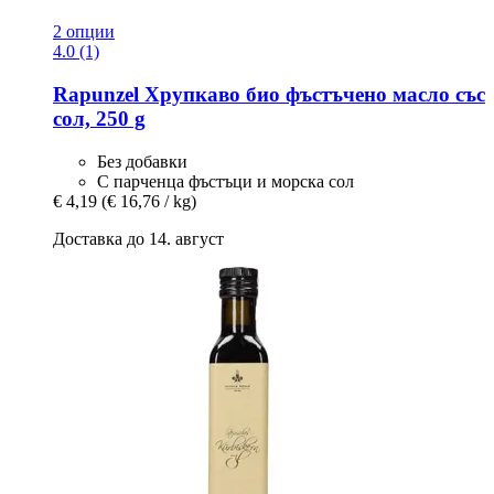
2 опции
4.0 (1)
Rapunzel
Хрупкаво био фъстъчено масло със
сол, 250 g
Без добавки
С парченца фъстъци и морска сол
€ 4,19
(€ 16,76 / kg)
Доставка до 14. август