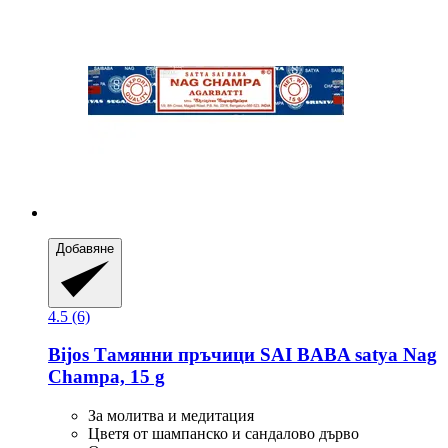
Добавяне
4.5 (6)
Bijos
Тамянни пръчици SAI BABA satya Nag
Champa, 15 g
За молитва и медитация
Цветя от шампанско и сандалово дърво