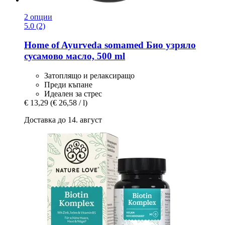
2 опции
5.0 (2)
Home of Ayurveda somamed
Био узряло
сусамово масло, 500 ml
Затоплящо и релаксиращо
Преди къпане
Идеален за стрес
€ 13,29
(€ 26,58 / l)
Доставка до 14. август