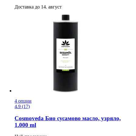
Доставка до 14. август
4 опции
4.9 (17)
Cosmoveda
Био сусамово масло, узряло,
1.000 ml