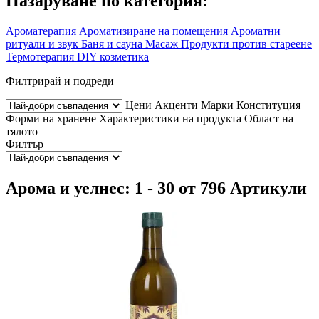
Пазаруване по категория:
Ароматерапия
Ароматизиране на помещения
Ароматни
ритуали и звук
Баня и сауна
Масаж
Продукти против стареене
Термотерапия
DIY козметика
Филтрирай и подреди
Цени
Акценти
Марки
Конституция
Форми на хранене
Характеристики на продукта
Област на
тялото
Филтър
Арома и уелнес: 1 - 30 от 796 Артикули