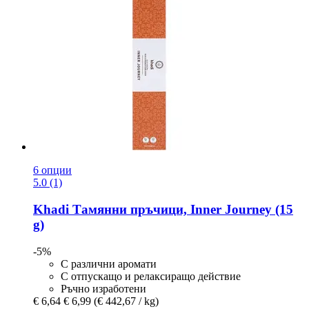
6 опции
5.0 (1)
Khadi
Тамянни пръчици, Inner Journey (15
g)
-5%
С различни аромати
С отпускащо и релаксиращо действие
Ръчно изработени
€ 6,64
€ 6,99
(€ 442,67 / kg)