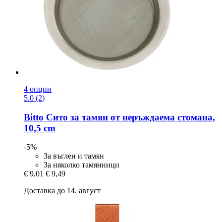
4 опции
5.0 (2)
Bitto
Сито за тамян от неръждаема стомана,
10,5 cm
-5%
За въглен и тамян
За няколко тамянници
€ 9,01
€ 9,49
Доставка до 14. август