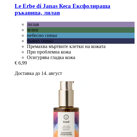
Le Erbe di Janas
Кеса Ексфолираща
ръкавица, лилав
лилав
зелен
небесно синьо
тъмно синьо
Премахва мъртвите клетки на кожата
При проблемна кожа
Осигурява гладка кожа
€ 6,99
Доставка до 14. август