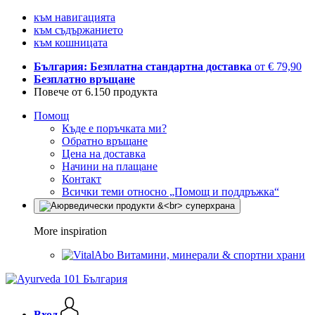
към навигацията
към съдържанието
към кошницата
България: Безплатна стандартна доставка
от € 79,90
Безплатно връщане
Повече от 6.150 продукта
Помощ
Къде е поръчката ми?
Обратно връщане
Цена на доставка
Начини на плащане
Контакт
Всички теми относно „Помощ и поддръжка“
More inspiration
Витамини, минерали & спортни храни
Вход