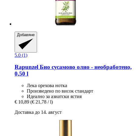
Добавяне
5.0 (1)
Rapunzel
Био сусамово олио -​ необработено,
0,50 l
Лека орехова нотка
Произведено по висок стандарт
Идеално за азиатски ястия
€ 10,89
(€ 21,78 / l)
Доставка до 14. август