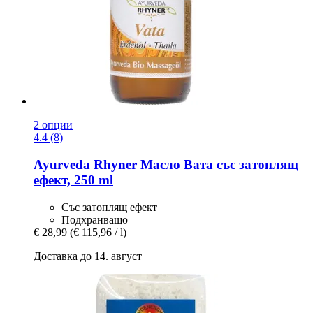
2 опции
4.4 (8)
Ayurveda Rhyner
Масло Вата със затоплящ
ефект, 250 ml
Със затоплящ ефект
Подхранващо
€ 28,99
(€ 115,96 / l)
Доставка до 14. август