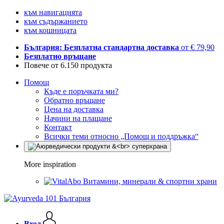
към навигацията
към съдържанието
към кошницата
България: Безплатна стандартна доставка
от € 79,90
Безплатно връщане
Повече от 6.150 продукта
Помощ
Къде е поръчката ми?
Обратно връщане
Цена на доставка
Начини на плащане
Контакт
Всички теми относно „Помощ и поддръжка“
More inspiration
Витамини, минерали & спортни храни
Вход