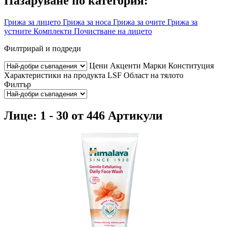
Пазаруване по категория:
Грижа за лицето
Грижа за носа
Грижа за очите
Грижа за
устните
Комплекти
Почистване на лицето
Филтрирай и подреди
Цени
Акценти
Марки
Конституция
Характеристики на продукта
LSF
Област на тялото
Филтър
Лице: 1 - 30 от 446 Артикули