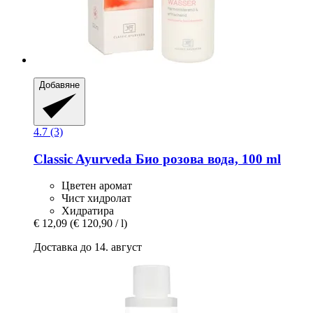
Добавяне
4.7 (3)
Classic Ayurveda
Био розова вода, 100 ml
Цветен аромат
Чист хидролат
Хидратира
€ 12,09
(€ 120,90 / l)
Доставка до 14. август