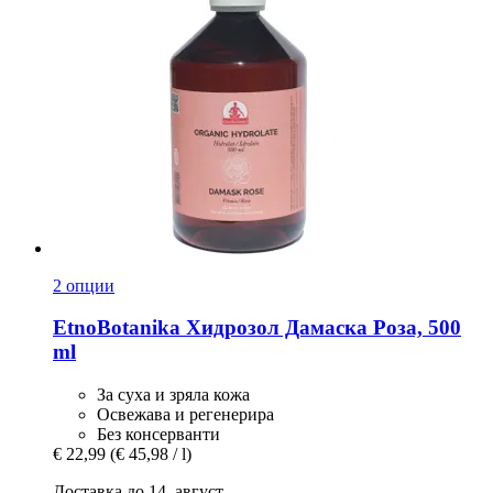
2 опции
EtnoBotanika
Хидрозол Дамаска Роза, 500
ml
За суха и зряла кожа
Освежава и регенерира
Без консерванти
€ 22,99
(€ 45,98 / l)
Доставка до 14. август