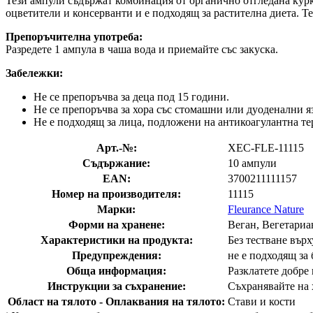
Тези ампули съдържат комбинация от органично отгледана курк
оцветители и консерванти и е подходящ за растителна диета. 
Препоръчителна употреба:
Разредете 1 ампула в чаша вода и приемайте със закуска.
Забележки:
Не се препоръчва за деца под 15 години.
Не се препоръчва за хора със стомашни или дуоденални 
Не е подходящ за лица, подложени на антикоагулантна те
Арт.-№:
XEC-FLE-11115
Съдържание:
10 ампули
EAN:
3700211111157
Номер на производителя:
11115
Марки:
Fleurance Nature
Форми на хранене:
Веган, Вегетариа
Характеристики на продукта:
Без тестване вър
Предупреждения:
не е подходящ за
Обща информация:
Разклатете добре
Инструкции за съхранение:
Съхранявайте на 
Област на тялото - Оплаквания на тялото:
Стави и кости