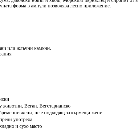
ума, дяволски нокът и хвощ. Морският зърнастец и сиропът от 
Течната форма в ампули позволява лесно приложение.
язви или жлъчни камъни.
рапия.
нски
ху животни, Веган, Вегетарианско
 бременни жени, не е подходящ за кърмещи жени
 преди употреба.
хладно и сухо място