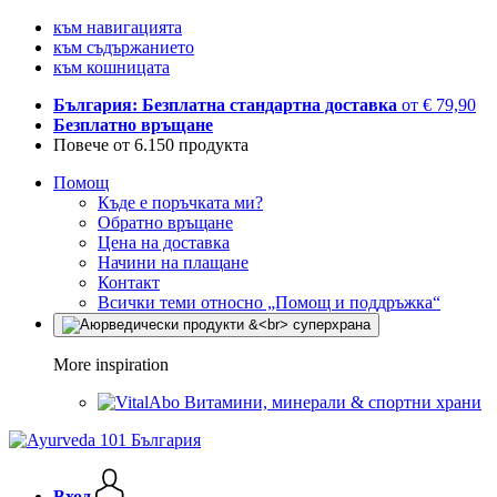
към навигацията
към съдържанието
към кошницата
България: Безплатна стандартна доставка
от € 79,90
Безплатно връщане
Повече от 6.150 продукта
Помощ
Къде е поръчката ми?
Обратно връщане
Цена на доставка
Начини на плащане
Контакт
Всички теми относно „Помощ и поддръжка“
More inspiration
Витамини, минерали & спортни храни
Вход