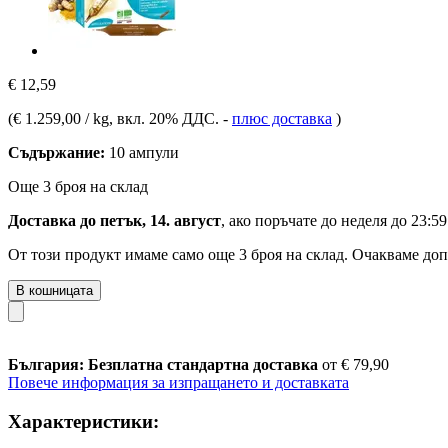
€ 12,59
(
€ 1.259,00 / kg
, вкл. 20% ДДС.
-
плюс доставка
)
Съдържание:
10 ампули
Още 3 броя на склад
Доставка до петък, 14. август
, ако поръчате до
неделя до 23:59
От този продукт имаме само още 3 броя на склад. Очакваме доп
В кошницата
България: Безплатна стандартна доставка
от € 79,90
Повече информация за изпращането и доставката
Характеристики: