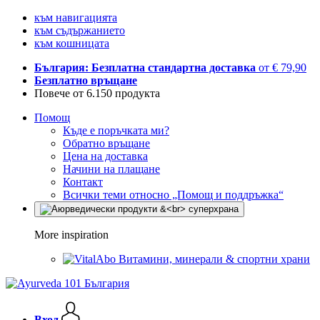
към навигацията
към съдържанието
към кошницата
България: Безплатна стандартна доставка
от € 79,90
Безплатно връщане
Повече от 6.150 продукта
Помощ
Къде е поръчката ми?
Обратно връщане
Цена на доставка
Начини на плащане
Контакт
Всички теми относно „Помощ и поддръжка“
More inspiration
Витамини, минерали & спортни храни
Вход