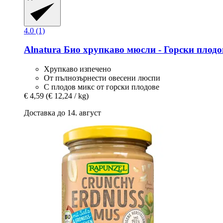
4.0 (1)
Alnatura
Био хрупкаво мюсли -​ Горски плодов
Хрупкаво изпечено
От пълнозърнести овесени люспи
С плодов микс от горски плодове
€ 4,59
(€ 12,24 / kg)
Доставка до 14. август