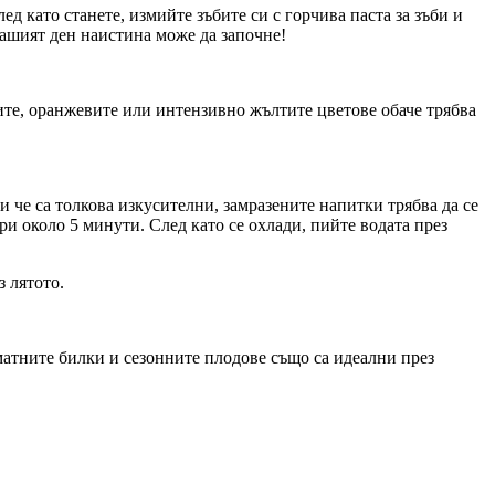
ед като станете, измийте зъбите си с горчива паста за зъби и
вашият ден наистина може да започне!
ите, оранжевите или интензивно жълтите цветове обаче трябва
 че са толкова изкусителни, замразените напитки трябва да се
ри около 5 минути. След като се охлади, пийте водата през
з лятото.
оматните билки и сезонните плодове също са идеални през