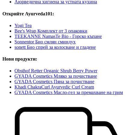
Аюрведична хигиена за устната кухина
Открийте Ayurveda101:
Yogi Tea
Bee's Wrap Комплект от 3 опаковки
TEEKANNE NamasTe Bio - Горско къпане
Sonnentor Био смлян сминдух
sonett Био спрей за колосване и гладене
Нови продукти:
Obsthof Retter Organic Shrub Berry Power
GYADA Cosmetics Мляко за почистване
GYADA Cosmetics Пяна за почистване
Khadi ChakraCurl Ayurvedic Curl Cream
GYADA Cosmetics Масло-гел за премахване на грим