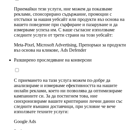
Приемайки тези услуги, ние можем да показваме
реклами, спонсорирано съдържание, промоции с
отстъпки за нашия уебсайт или продукти въз основа на
вашето поведение при сърфиране и пазаруване и да
измерваме успеха им. С ваше съгласие използваме
следните услуги от трети страни на този уебсайт:
Meta-Pixel, Microsoft Advertising, Препоръки за продукти
въз основа на кликове, Ads Defender
Разширено проследяване на конверсии
С приемането на тази услуга можем по-добре да
анализираме и измерваме ефективността на нашите
онлайн реклами, което ни позволява да оптимизираме
кампаниите си. За да постигнем това, ние
синхронизираме вашите криптирани лични данни със
следните външни доставчици, при условие че вече
използвате техните услуги:
Google Ads