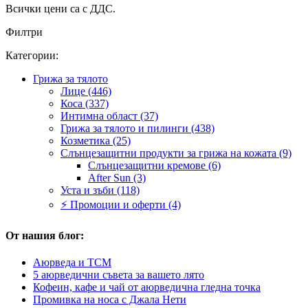
Всички цени са с ДДС.
Филтри
Категории:
Грижа за тялото
Лице (446)
Коса (337)
Интимна област (37)
Грижа за тялото и пилинги (438)
Козметика (25)
Слънцезащитни продукти за грижа на кожата (9)
Слънцезащитни кремове (6)
After Sun (3)
Уста и зъби (118)
⚡ Промоции и оферти (4)
От нашия блог:
Аюрведа и TCM
5 аюрведични съвета за вашето лято
Кофеин, кафе и чай от аюрведична гледна точка
Промивка на носа с Джала Нети