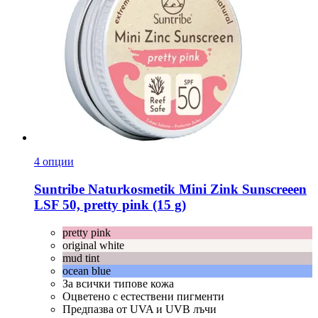
4 опции
Suntribe Naturkosmetik
Mini Zink Sunscreeen
LSF 50, pretty pink (15 g)
pretty pink
original white
mud tint
ocean blue
За всички типове кожа
Оцветено с естествени пигменти
Предпазва от UVA и UVB лъчи