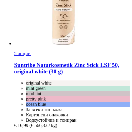
5 опции
Suntribe Naturkosmetik
Zinc Stick LSF 50,
original white (30 g)
original white
mint green
mud tint
pretty pink
ocean blue
За всеки тип кожа
Картонени опаковки
Водоустойчив и тониран
€ 16,99
(€ 566,33 / kg)