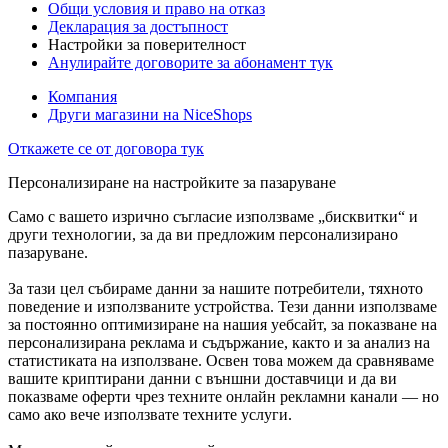
Общи условия и право на отказ
Декларация за достъпност
Настройки за поверителност
Анулирайте договорите за абонамент тук
Компания
Други магазини на NiceShops
Откажете се от договора тук
Персонализиране на настройките за пазаруване
Само с вашето изрично съгласие използваме „бисквитки“ и
други технологии, за да ви предложим персонализирано
пазаруване.
За тази цел събираме данни за нашите потребители, тяхното
поведение и използваните устройства. Тези данни използваме
за постоянно оптимизиране на нашия уебсайт, за показване на
персонализирана реклама и съдържание, както и за анализ на
статистиката на използване. Освен това можем да сравняваме
вашите криптирани данни с външни доставчици и да ви
показваме оферти чрез техните онлайн рекламни канали — но
само ако вече използвате техните услуги.