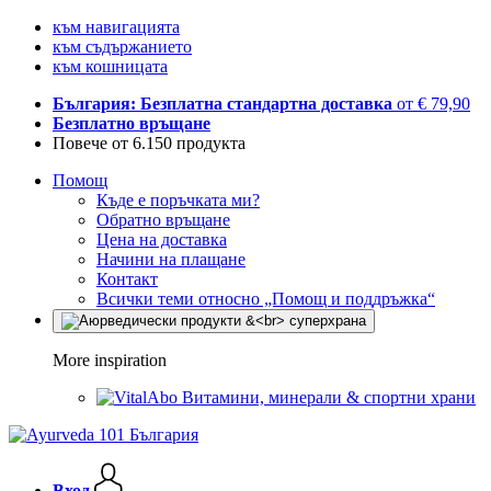
към навигацията
към съдържанието
към кошницата
България: Безплатна стандартна доставка
от € 79,90
Безплатно връщане
Повече от 6.150 продукта
Помощ
Къде е поръчката ми?
Обратно връщане
Цена на доставка
Начини на плащане
Контакт
Всички теми относно „Помощ и поддръжка“
More inspiration
Витамини, минерали & спортни храни
Вход