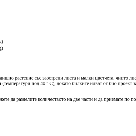
g)
g)
годишно растение със заострени листа и малки цветчета, чиито ли
(температури под 40 ° C), докато билките идват от био проект 
ете да разделите количеството на две части и да приемате по п