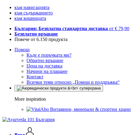
към навигацията
към съдържанието
към кошницата
България: Безплатна стандартна доставка
от € 79,90
Безплатно връщане
Повече от 6.150 продукта
Помощ
Къде е поръчката ми?
Обратно връщане
Цена на доставка
Начини на плащане
Контакт
Всички теми относно „Помощ и поддръжка“
More inspiration
Витамини, минерали & спортни храни
Вход