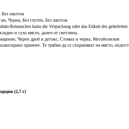
, Без лактоза
ан, Чурна, Без глутен, Без лактоза
dukt-Relaunches kann die Verpackung oder das Etikett des gelieferten
ладно и сухо място, далеч от светлина.
ащение, Черен дроб и детокс, Стомах и черва, Метаболизъм
лансирано хранене. Те трябва да се съхраняват на място, недост
орция (2,7 г)