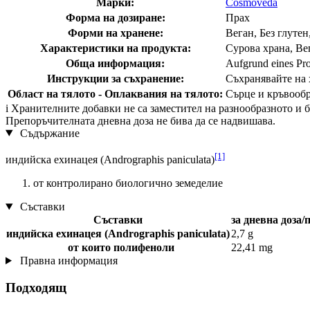
Марки:
Cosmoveda
Форма на дозиране:
Прах
Форми на хранене:
Веган, Без глутен
Характеристики на продукта:
Сурова храна, Вег
Обща информация:
Aufgrund eines Pro
Инструкции за съхранение:
Съхранявайте на х
Област на тялото - Оплаквания на тялото:
Сърце и кръвообр
i
Хранителните добавки не са заместител на разнообразното и ба
Препоръчителната дневна доза не бива да се надвишава.
Съдържание
[1]
индийска ехинацея (Andrographis paniculata)
от контролирано биологично земеделие
Съставки
Съставки
за дневна доза/п
индийска ехинацея (Andrographis paniculata)
2,7 g
от които полифеноли
22,41 mg
Правна информация
Подходящ