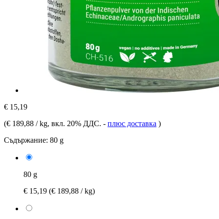
€ 15,19
(
€ 189,88 / kg
, вкл. 20% ДДС.
-
плюс доставка
)
Съдържание:
80 g
80 g
€ 15,19
(€ 189,88 / kg)