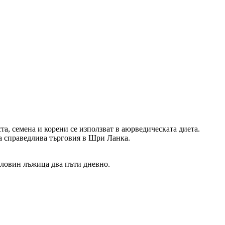
ста, семена и корени се използват в аюрведическата диета.
за справедлива търговия в Шри Ланка.
оловин лъжица два пъти дневно.