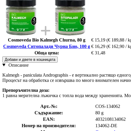
Cosmoveda Bio Kalmegh Churna, 80 g
€ 15,19
(€ 189,88 / k
Cosmoveda Ситопалади Чурна Био, 100 g
€ 16,29
(€ 162,90 / k
Обща цена:
€ 31,48
Добави и двете в кошницата
Описание
Kalmegh - paniculata Andrographis - е вертикално растящо едно
Процесът на обработка се извършва по много внимателен начин 
Препоръчителна доза:
1 равна мерителна лъжичка с топла вода между храненията. Мож
Арт.-№:
COS-134062
Съдържание:
80 g
EAN:
4032108134062
Номер на производителя:
134062-DE