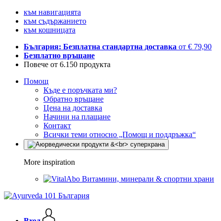
към навигацията
към съдържанието
към кошницата
България: Безплатна стандартна доставка
от € 79,90
Безплатно връщане
Повече от 6.150 продукта
Помощ
Къде е поръчката ми?
Обратно връщане
Цена на доставка
Начини на плащане
Контакт
Всички теми относно „Помощ и поддръжка“
More inspiration
Витамини, минерали & спортни храни
Вход