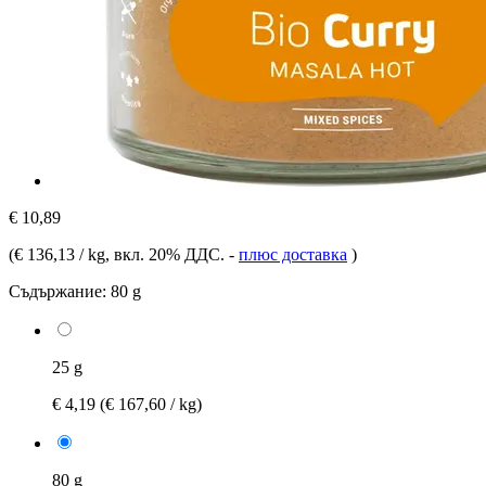
€ 10,89
(
€ 136,13 / kg
, вкл. 20% ДДС.
-
плюс доставка
)
Съдържание:
80 g
25 g
€ 4,19
(€ 167,60 / kg)
80 g