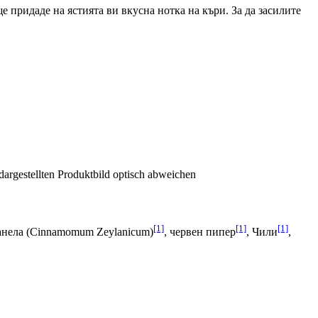
ще придаде на ястията ви вкусна нотка на къри. За да засилите
dargestellten Produktbild optisch abweichen
[1]
[1]
[1]
анела (Cinnamomum Zeylanicum)
, червен пипер
, Чили
,