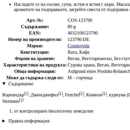
Насладете се на сосове, супи, ястия и ястия с къри. Масал
ароматите на подправките, загрейте сместа от подправки в
Арт.-№:
COS-123790
Съдържание:
80 g
EAN:
4032108123790
Номер на производителя:
123790-DE
Марки:
Cosmoveda
Конституция:
Вата, Кафа
Форми на хранене:
Веган, Вегетариански, Без глут
Характеристики на продукта:
Сурова храна, Веган, Вегетариа
Обща информация:
Aufgrund eines Produkt-Relaunche
Може да съдържа следи от:
M – горчица
Съдържание
[1]
[1]
[1]
[1]
Кориандър
, Джинджифил
, Fenchel
, Кимион
, куркума (
[1]
Sternanis
от контролирано биологично земеделие
Правна информация