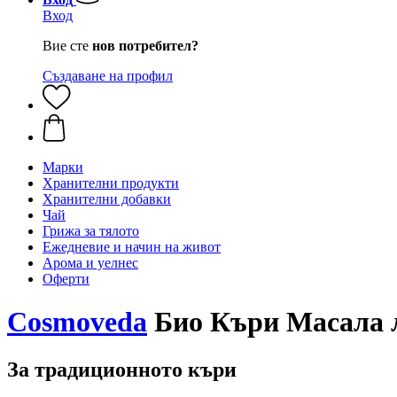
Вход
Вие сте
нов потребител?
Създаване на профил
Марки
Хранителни продукти
Хранителни добавки
Чай
Грижа за тялото
Ежедневие и начин на живот
Арома и уелнес
Оферти
Cosmoveda
Био Къри Масала л
За традиционното къри