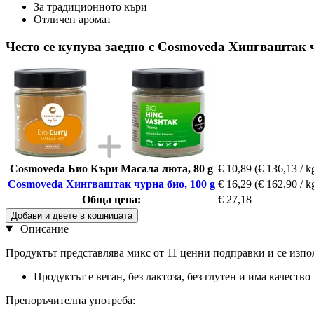
За традиционното къри
Отличен аромат
Често се купува заедно с Cosmoveda Хингваштак ч
Cosmoveda Био Къри Масала люта, 80 g
€ 10,89
(€ 136,13 / k
Cosmoveda Хингваштак чурна био, 100 g
€ 16,29
(€ 162,90 / k
Обща цена:
€ 27,18
Добави и двете в кошницата
Описание
Продуктът представлява микс от 11 ценни подправки и се изпо
Продуктът е веган, без лактоза, без глутен и има качество
Препоръчителна употреба: