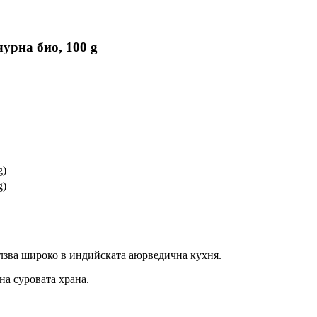
урна био, 100 g
g)
g)
лзва широко в индийската аюрведична кухня.
 на суровата храна.