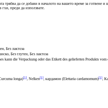
ата трябва да се добави в началото на вашето време за готвене и 
 гхи, преди да използвате.
ен, Без лактоза
нско, Без глутен, Без лактоза
s kann die Verpackung oder das Etikett des gelieferten Produkts vom 
[1]
[1]
[1]
Curcuma longa)
, Nelken
, кардамон (Elettaria cardamomum)
, К