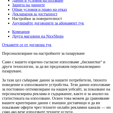
Данни и условия на ползване
Защита на данните
Общи условия и право на отказ
Декларация за достъпност
Настройки за поверителност
Анулирайте договорите за абонамент тук
Компания
Други магазини на NiceShops
Откажете се от договора тук
Персонализиране на настройките за пазаруване
Само с вашето изрично съгласие използваме „бисквитки“ и
други технологии, за да ви предложим персонализирано
пазаруване.
За тази цел събираме данни за нашите потребители, тяхното
поведение и използваните устройства. Тези данни използваме
за постоянно оптимизиране на нашия уебсайт, за показване на
персонализирана реклама и съдържание, както и за анализ на
статистиката на използване. Освен това можем да сравняваме
вашите криптирани данни с външни доставчици и да ви
показваме оферти чрез техните онлайн рекламни канали — но
само ако вече използвате техните услуги.