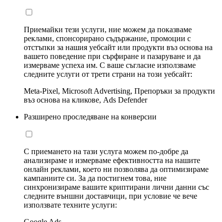
Приемайки тези услуги, ние можем да показваме
реклами, спонсорирано съдържание, промоции с
отстъпки за нашия уебсайт или продукти въз основа на
вашето поведение при сърфиране и пазаруване и да
измерваме успеха им. С ваше съгласие използваме
следните услуги от трети страни на този уебсайт:
Meta-Pixel, Microsoft Advertising, Препоръки за продукти
въз основа на кликове, Ads Defender
Разширено проследяване на конверсии
С приемането на тази услуга можем по-добре да
анализираме и измерваме ефективността на нашите
онлайн реклами, което ни позволява да оптимизираме
кампаниите си. За да постигнем това, ние
синхронизираме вашите криптирани лични данни със
следните външни доставчици, при условие че вече
използвате техните услуги:
Google Ads