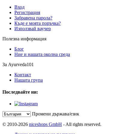
Вход
Регистрация
Забравена парола?
Къде е моята поръчка?
Използвай ваучер
Полезна информация
Блог
Ние и нашата околна среда
За Ayurveda101
Контакт
Нашата група
Последвайте ни:
Промени държава/език
© 2010-2026
niceshops GmbH
- All rights reserved.