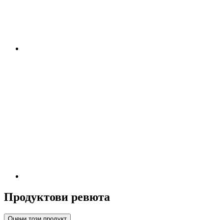
Продуктови ревюта
Оцени този продукт