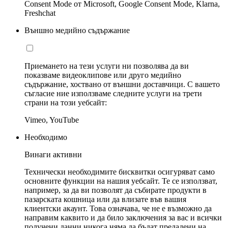
Consent Mode от Microsoft, Google Consent Mode, Klarna,
Freshchat
Външно медийно съдържание
Приемането на тези услуги ни позволява да ви
показваме видеоклипове или друго медийно
съдържание, хоствано от външни доставчици. С вашето
съгласие ние използваме следните услуги на трети
страни на този уебсайт:
Vimeo, YouTube
Необходимо
Винаги активни
Технически необходимите бисквитки осигуряват само
основните функции на нашия уебсайт. Те се използват,
например, за да ви позволят да събирате продукти в
пазарската кошница или да влизате във вашия
клиентски акаунт. Това означава, че не е възможно да
направим каквито и да било заключения за вас и всички
получени данни никога няма да бъдат предадени на