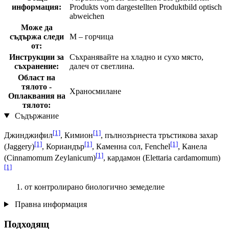
информация:
Produkts vom dargestellten Produktbild optisch
abweichen
Може да
съдържа следи
M – горчица
от:
Инструкции за
Съхранявайте на хладно и сухо място,
съхранение:
далеч от светлина.
Област на
тялото -
Храносмилане
Оплаквания на
тялото:
Съдържание
[1]
[1]
Джинджифил
, Кимион
, пълнозърнеста тръстикова захар
[1]
[1]
[1]
(Jaggery)
, Кориандър
, Каменна сол, Fenchel
, Канела
[1]
(Cinnamomum Zeylanicum)
, кардамон (Elettaria cardamomum)
[1]
от контролирано биологично земеделие
Правна информация
Подходящ