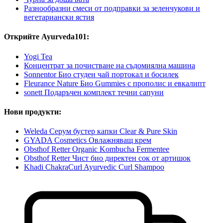
Разнообразни смеси от подправки за зеленчукови и
вегетариански ястия
Открийте Ayurveda101:
Yogi Tea
Концентрат за почистване на съдомиялна машина
Sonnentor Био студен чай портокал и босилек
Fleurance Nature Био Gummies с прополис и евкалипт
sonett Подаръчен комплект течни сапуни
Нови продукти:
Weleda Серум бустер капки Clear & Pure Skin
GYADA Cosmetics Овлажняващ крем
Obsthof Retter Organic Kombucha Fermentee
Obsthof Retter Чист био директен сок от артишок
Khadi ChakraCurl Ayurvedic Curl Shampoo