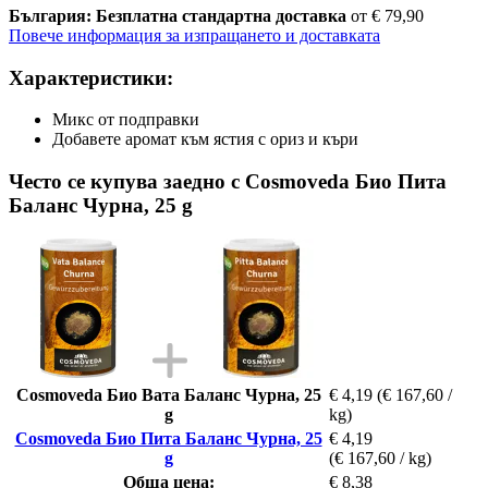
България: Безплатна стандартна доставка
от € 79,90
Повече информация за изпращането и доставката
Характеристики:
Микс от подправки
Добавете аромат към ястия с ориз и къри
Често се купува заедно с Cosmoveda Био Пита
Баланс Чурна, 25 g
Cosmoveda Био Вата Баланс Чурна, 25
€ 4,19
(€ 167,60 /
g
kg)
Cosmoveda Био Пита Баланс Чурна, 25
€ 4,19
g
(€ 167,60 / kg)
Обща цена:
€ 8,38