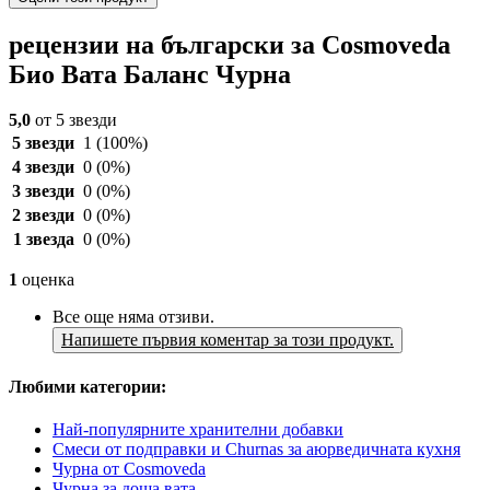
рецензии на български за Cosmoveda
Био Вата Баланс Чурна
5,0
от 5 звезди
5 звезди
1
(100%)
4 звезди
0
(0%)
3 звезди
0
(0%)
2 звезди
0
(0%)
1 звезда
0
(0%)
1
оценка
Все още няма отзиви.
Напишете първия коментар за този продукт.
Любими категории:
Най-популярните хранителни добавки
Смеси от подправки и Churnas за аюрведичната кухня
Чурна от Cosmoveda
Чурна за доша вата