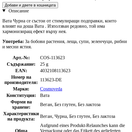
Добави и двете в кошницата
Описание
Вата Чурна се състои от стимулиращи подправки, които
влияят на доша Вата . Използван редовно, той има
хармонизиращ ефект върху нея.
Употреба:
За бобови растения, леща, супи, зеленчуци, рибни
и месни ястия.
Арт.-№:
COS-113623
Съдържание:
25 g
EAN:
4032108113623
Номер на
113623-DE
производителя:
Марки:
Cosmoveda
Конституция:
Вата
Форми на
Веган, Без глутен, Без лактоза
хранене:
Характеристики
Веган, Чурна, Без глутен, Без лактоза
на продукта:
Aufgrund eines Produkt-Relaunches kann die
Обща
Verpackung oder das Etikett des gelieferten