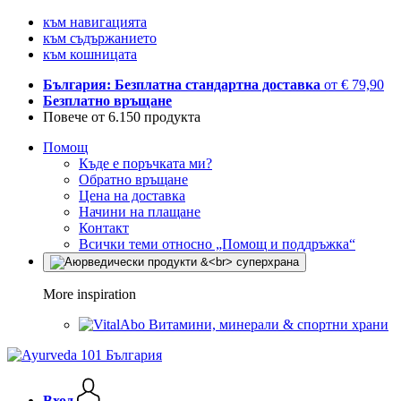
към навигацията
към съдържанието
към кошницата
България: Безплатна стандартна доставка
от € 79,90
Безплатно връщане
Повече от 6.150 продукта
Помощ
Къде е поръчката ми?
Обратно връщане
Цена на доставка
Начини на плащане
Контакт
Всички теми относно „Помощ и поддръжка“
More inspiration
Витамини, минерали & спортни храни
Вход