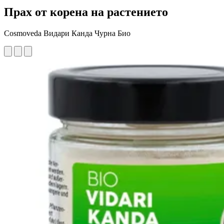
Прах от корена на растението
Cosmoveda Видари Канда Чурна Био