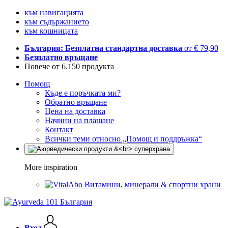
към навигацията
към съдържанието
към кошницата
България: Безплатна стандартна доставка
от € 79,90
Безплатно връщане
Повече от 6.150 продукта
Помощ
Къде е поръчката ми?
Обратно връщане
Цена на доставка
Начини на плащане
Контакт
Всички теми относно „Помощ и поддръжка“
More inspiration
Витамини, минерали & спортни храни
Вход