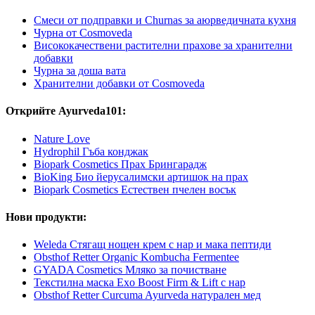
Смеси от подправки и Churnas за аюрведичната кухня
Чурна от Cosmoveda
Висококачествени растителни прахове за хранителни
добавки
Чурна за доша вата
Хранителни добавки от Cosmoveda
Открийте Ayurveda101:
Nature Love
Hydrophil Гъба конджак
Biopark Cosmetics Прах Брингарадж
BioKing Био йерусалимски артишок на прах
Biopark Cosmetics Естествен пчелен восък
Нови продукти:
Weleda Стягащ нощен крем с нар и мака пептиди
Obsthof Retter Organic Kombucha Fermentee
GYADA Cosmetics Мляко за почистване
Текстилна маска Exo Boost Firm & Lift с нар
Obsthof Retter Curcuma Ayurveda натурален мед