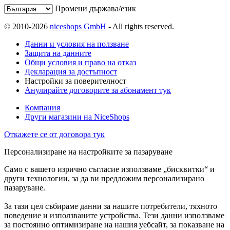
Промени държава/език
© 2010-2026
niceshops GmbH
- All rights reserved.
Данни и условия на ползване
Защита на данните
Общи условия и право на отказ
Декларация за достъпност
Настройки за поверителност
Анулирайте договорите за абонамент тук
Компания
Други магазини на NiceShops
Откажете се от договора тук
Персонализиране на настройките за пазаруване
Само с вашето изрично съгласие използваме „бисквитки“ и
други технологии, за да ви предложим персонализирано
пазаруване.
За тази цел събираме данни за нашите потребители, тяхното
поведение и използваните устройства. Тези данни използваме
за постоянно оптимизиране на нашия уебсайт, за показване на