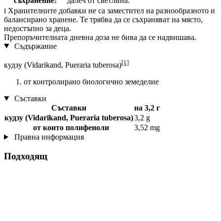
съхранение:
далеч от светлина.
i
Хранителните добавки не са заместител на разнообразното и
балансирано хранене. Те трябва да се съхраняват на място,
недостъпно за деца.
Препоръчителната дневна доза не бива да се надвишава.
Съдържание
[1]
кудзу (Vidarikand, Pueraria tuberosa)
от контролирано биологично земеделие
Съставки
Съставки
на 3,2 г
кудзу (Vidarikand, Pueraria tuberosa)
3,2 g
от които полифеноли
3,52 mg
Правна информация
Подходящ