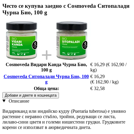
Често се купува заедно с Cosmoveda Ситопалади
Чурна Био, 100 g
Cosmoveda Видари Канда Чурна Био,
€ 16,29
(€ 162,90 /
100 g
kg)
Cosmoveda Ситопалади Чурна Био, 100
€ 16,29
g
(€ 162,90 / kg)
Обща цена:
€ 32,58
Добави и двете в кошницата
Описание
Видариканд или индийско кудзу (Pueraria tuberosa) е увивно
растение с неравно стъбло, тройни, редуващи се листа,
лилаво-сини цветя и големи нишестени грудки. Грудковите
корени се използват в аюрведичната диета.