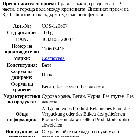
Препоръчителен прием:
1 равна лъжица разделена на 2
части, с гореща вода между храненията. Дневният прием на
3,20 г билков прах съдържа 3,52 мг полифеноли.
Арт.-№:
COS-120607
Съдържание:
100 g
EAN:
4032108120607
Номер на
120607-DE
производителя:
Марки:
Cosmoveda
Конституция:
Вата
Форма на
Прах
дозиране:
Форми на
Веган, Без глутен, Без лактоза
хранене:
Характеристики
Сурова храна, Веган, Чурна, Без глутен, Без
на продукта:
лактоза
Aufgrund eines Produkt-Relaunches kann die
Обща
Verpackung oder das Etikett des gelieferten
информация:
Produkts vom dargestellten Produktbild optisch
abweichen
Инструкции за
Съхранявайте на хладно и сухо място,