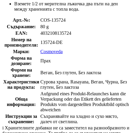
Вземете 1/2 от мерителна лъжичка два пъти на ден
между храненията с топла вода.
Арт.-№:
COS-135724
Съдържание:
80 g
EAN:
4032108135724
Номер на
135724-DE
производителя:
Марки:
Cosmoveda
Форма на
Прах
дозиране:
Форми на
Веган, Без глутен, Без лактоза
хранене:
Характеристики
Сурова храна, Rasayana, Веган, Чурна, Без
на продукта:
глутен, Без лактоза
Aufgrund eines Produkt-Relaunches kann die
Обща
Verpackung oder das Etikett des gelieferten
информация:
Produkts vom dargestellten Produktbild optisch
abweichen
Инструкции за
Съхранявайте на хладно и сухо място,
съхранение:
далеч от светлина.
i
Хранителните добавки не са заместител на разнообразното и