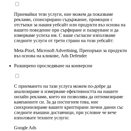
Приемайки тези услуги, ние можем да показваме
реклами, спонсорирано съдържание, промоции с
отстъпки за нашия уебсайт или продукти въз основа на
вашето поведение при сърфиране и пазаруване и да
измерваме успеха им. С ваше съгласие използваме
следните услуги от трети страни на този уебсайт:
Meta-Pixel, Microsoft Advertising, Препоръки за продукти
въз основа на кликове, Ads Defender
Разширено проследяване на конверсии
С приемането на тази услуга можем по-добре да
анализираме и измерваме ефективността на нашите
онлайн реклами, което ни позволява да оптимизираме
кампаниите си. За да постигнем това, ние
синхронизираме вашите криптирани лични данни със
следните външни доставчици, при условие че вече
използвате техните услуги:
Google Ads