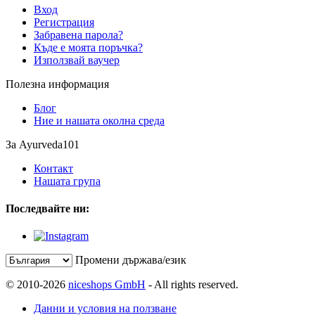
Вход
Регистрация
Забравена парола?
Къде е моята поръчка?
Използвай ваучер
Полезна информация
Блог
Ние и нашата околна среда
За Ayurveda101
Контакт
Нашата група
Последвайте ни:
Промени държава/език
© 2010-2026
niceshops GmbH
- All rights reserved.
Данни и условия на ползване