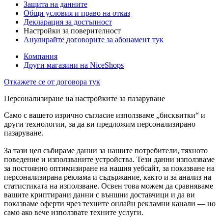
Защита на данните
Общи условия и право на отказ
Декларация за достъпност
Настройки за поверителност
Анулирайте договорите за абонамент тук
Компания
Други магазини на NiceShops
Откажете се от договора тук
Персонализиране на настройките за пазаруване
Само с вашето изрично съгласие използваме „бисквитки“ и
други технологии, за да ви предложим персонализирано
пазаруване.
За тази цел събираме данни за нашите потребители, тяхното
поведение и използваните устройства. Тези данни използваме
за постоянно оптимизиране на нашия уебсайт, за показване на
персонализирана реклама и съдържание, както и за анализ на
статистиката на използване. Освен това можем да сравняваме
вашите криптирани данни с външни доставчици и да ви
показваме оферти чрез техните онлайн рекламни канали — но
само ако вече използвате техните услуги.