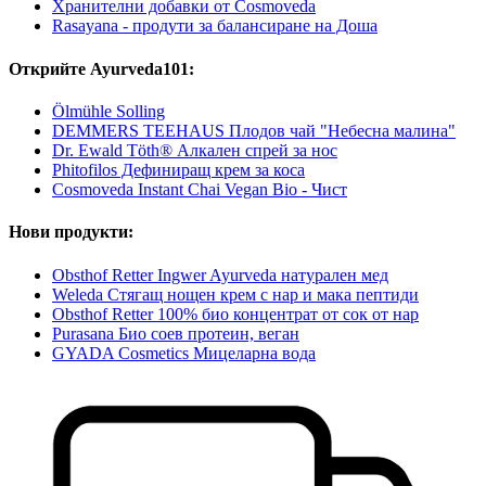
Хранителни добавки от Cosmoveda
Rasayana - продути за балансиране на Доша
Открийте Ayurveda101:
Ölmühle Solling
DEMMERS TEEHAUS Плодов чай "Небесна малина"
Dr. Ewald Töth® Алкален спрей за нос
Phitofilos Дефиниращ крем за коса
Cosmoveda Instant Chai Vegan Bio - Чист
Нови продукти:
Obsthof Retter Ingwer Ayurveda натурален мед
Weleda Стягащ нощен крем с нар и мака пептиди
Obsthof Retter 100% био концентрат от сок от нар
Purasana Био соев протеин, веган
GYADA Cosmetics Мицеларна вода