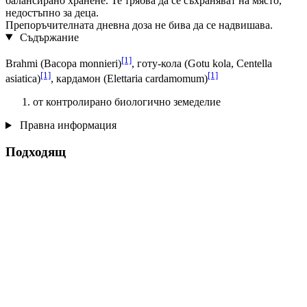
балансирано хранене. Те трябва да се съхраняват на място,
недостъпно за деца.
Препоръчителната дневна доза не бива да се надвишава.
Съдържание
[1]
Brahmi (Bacopa monnieri)
, готу-кола (Gotu kola, Centella
[1]
[1]
asiatica)
, кардамон (Elettaria cardamomum)
от контролирано биологично земеделие
Правна информация
Подходящ