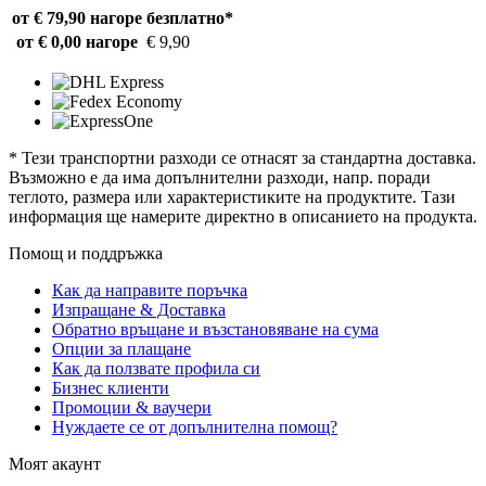
от € 79,90 нагоре
безплатно*
от € 0,00 нагоре
€ 9,90
* Тези транспортни разходи се отнасят за стандартна доставка.
Възможно е да има допълнителни разходи, напр. поради
теглото, размера или характеристиките на продуктите. Тази
информация ще намерите директно в описанието на продукта.
Помощ и поддръжка
Как да направите поръчка
Изпращане & Доставка
Обратно връщане и възстановяване на сума
Опции за плащане
Как да ползвате профила си
Бизнес клиенти
Промоции & ваучери
Нуждаете се от допълнителна помощ?
Моят акаунт