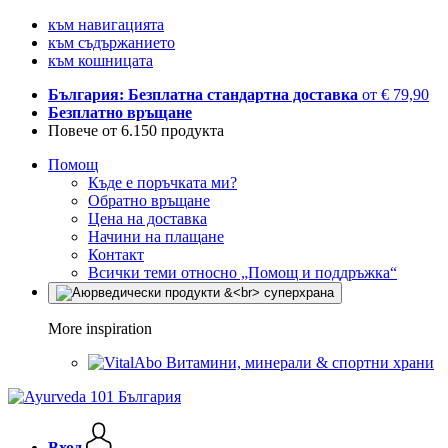
към навигацията
към съдържанието
към кошницата
България: Безплатна стандартна доставка
от € 79,90
Безплатно връщане
Повече от 6.150 продукта
Помощ
Къде е поръчката ми?
Обратно връщане
Цена на доставка
Начини на плащане
Контакт
Всички теми относно „Помощ и поддръжка“
More inspiration
Витамини, минерали & спортни храни
Вход