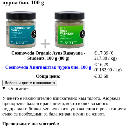
чурна био, 100 g
Cosmoveda Organic Ayus Rasayana -
€ 17,39
(€
Students, 100 g (80 g)
217,38 / kg)
€ 16,29
Cosmoveda Хингваштак чурна био, 100 g
(€ 162,90 / kg)
Обща цена:
€ 33,68
Добави и двете в кошницата
Описание
Ученето е изключително взискателно към тялото. Аюрведа
препоръчва балансирана диета, която включва много
подправки и билки. Физическите упражнения и релаксацията
също са необходими за балансиран начин на живот.
Препоръчителна употреба: