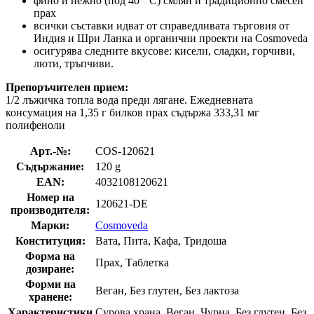
фино и нежно (под 40 ° C) смлян и традиционно смесен
прах
всички съставки идват от справедливата търговия от
Индия и Шри Ланка и органични проекти на Cosmoveda
осигурява следните вкусове: кисели, сладки, горчиви,
люти, тръпчиви.
Препоръчителен прием:
1/2 лъжичка топла вода преди лягане. Ежедневната
консумация на 1,35 г билков прах съдържа 333,31 мг
полифеноли
Арт.-№:
COS-120621
Съдържание:
120 g
EAN:
4032108120621
Номер на
120621-DE
производителя:
Марки:
Cosmoveda
Конституция:
Вата, Пита, Кафа, Тридоша
Форма на
Прах, Таблетка
дозиране:
Форми на
Веган, Без глутен, Без лактоза
хранене:
Характеристики
Сурова храна, Веган, Чурна, Без глутен, Без