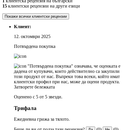
1
клиентска рецензия на български
15
клиентски рецензии на други езици
Покажи всички клиентски рецензии
Клиент:
12. октомври 2025
Потвърдена покупка
"Потвърдена покупка" означава, че оценката е
дадена от купувачи, които действително са закупили
този продукт от нас. Въпреки това всеки, който имат
клиентски профил при нас, може да оцени продукта.
Затворете бележката
Оценено с 5 от 5 звезди.
Трифала
Ежедневна грижа за тялото.
Беше ли ви от полза тази рецензия?
(0)
(0)
Да
Не