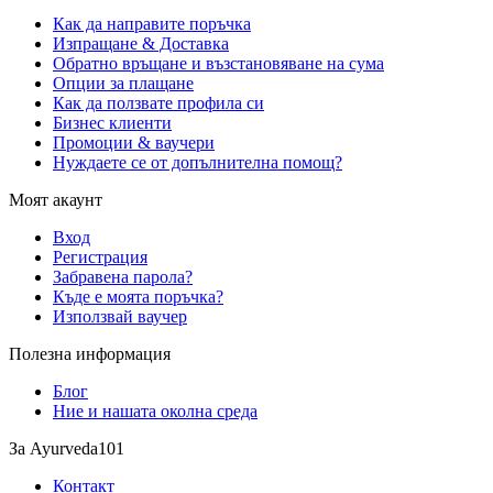
Как да направите поръчка
Изпращане & Доставка
Обратно връщане и възстановяване на сума
Опции за плащане
Как да ползвате профила си
Бизнес клиенти
Промоции & ваучери
Нуждаете се от допълнителна помощ?
Моят акаунт
Вход
Регистрация
Забравена парола?
Къде е моята поръчка?
Използвай ваучер
Полезна информация
Блог
Ние и нашата околна среда
За Ayurveda101
Контакт