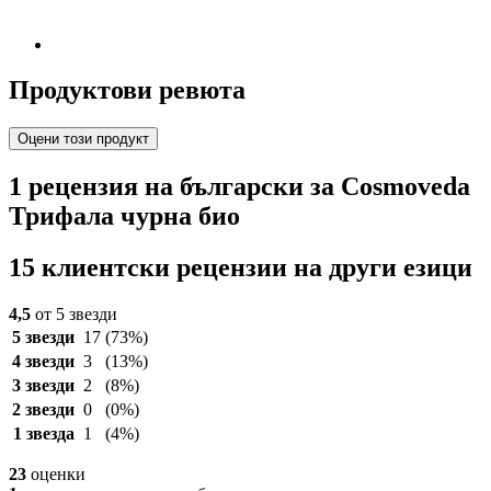
Продуктови ревюта
Оцени този продукт
1 рецензия на български за Cosmoveda
Трифала чурна био
15 клиентски рецензии на други езици
4,5
от 5 звезди
5 звезди
17
(73%)
4 звезди
3
(13%)
3 звезди
2
(8%)
2 звезди
0
(0%)
1 звезда
1
(4%)
23
оценки