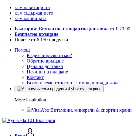
към навигацията
към съдържанието
към кошницата
България: Безплатна стандартна доставка
от € 79,90
Безплатно връщане
Повече от 6.150 продукта
Помощ
Къде е поръчката ми?
Обратно връщане
Цена на доставка
Начини на плащане
Контакт
Всички теми относно „Помощ и поддръжка“
More inspiration
Витамини, минерали & спортни храни
Вход