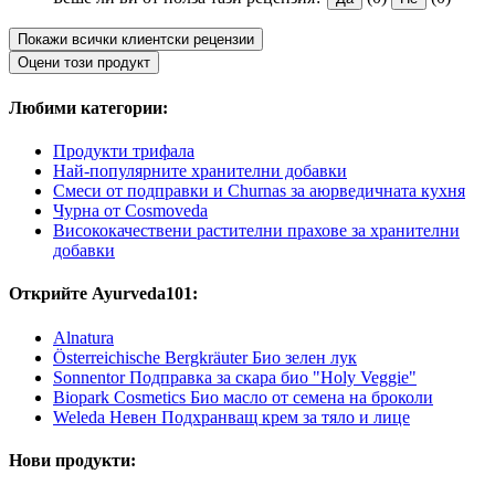
Покажи всички клиентски рецензии
Оцени този продукт
Любими категории:
Продукти трифала
Най-популярните хранителни добавки
Смеси от подправки и Churnas за аюрведичната кухня
Чурна от Cosmoveda
Висококачествени растителни прахове за хранителни
добавки
Открийте Ayurveda101:
Alnatura
Österreichische Bergkräuter Био зелен лук
Sonnentor Подправка за скара био "Holy Veggie"
Biopark Cosmetics Био масло от семена на броколи
Weleda Невен Подхранващ крем за тяло и лице
Нови продукти: