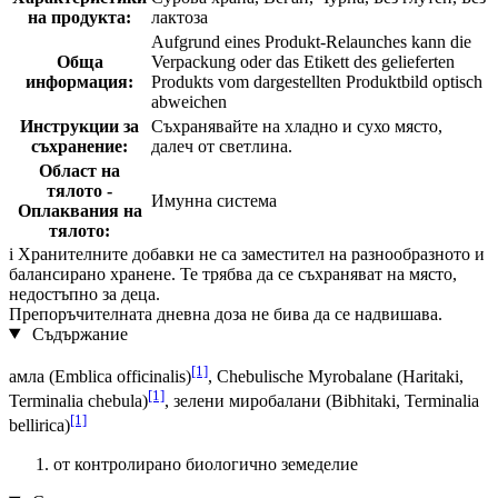
на продукта:
лактоза
Aufgrund eines Produkt-Relaunches kann die
Обща
Verpackung oder das Etikett des gelieferten
информация:
Produkts vom dargestellten Produktbild optisch
abweichen
Инструкции за
Съхранявайте на хладно и сухо място,
съхранение:
далеч от светлина.
Област на
тялото -
Имунна система
Оплаквания на
тялото:
i
Хранителните добавки не са заместител на разнообразното и
балансирано хранене. Те трябва да се съхраняват на място,
недостъпно за деца.
Препоръчителната дневна доза не бива да се надвишава.
Съдържание
[1]
амла (Emblica officinalis)
, Chebulische Myrobalane (Haritaki,
[1]
Terminalia chebula)
, зелени миробалани (Bibhitaki, Terminalia
[1]
bellirica)
от контролирано биологично земеделие