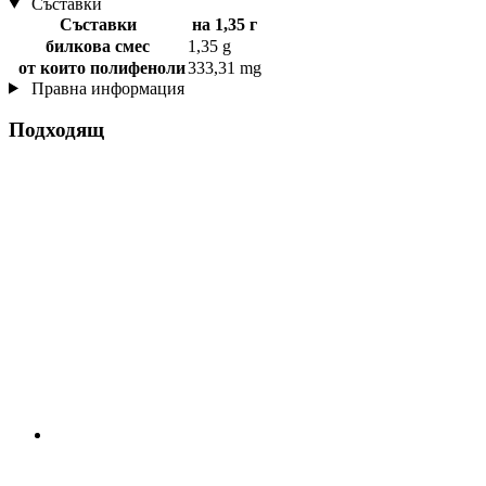
Съставки
Съставки
на 1,35 г
билкова смес
1,35 g
от които полифеноли
333,31 mg
Правна информация
Подходящ