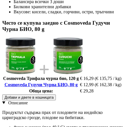
Балансира всички 3 доши
Билкови хранителни добавки
Вкусове: кисели, сладки, горчиви, остри, тръпчиви
Често се купува заедно с Cosmoveda Гудучи
Чурна БИО, 80 g
Cosmoveda Трифала чурна био, 120 g
€ 16,29
(€ 135,75 / kg)
Cosmoveda Гудучи Чурна БИО, 80 g
€ 12,99
(€ 162,38 / kg)
Обща цена:
€ 29,28
Добави и двете в кошницата
Описание
Продуктът съдържа прах от плодовете на индийско
цариградско грозде, плодове на бибитаки.