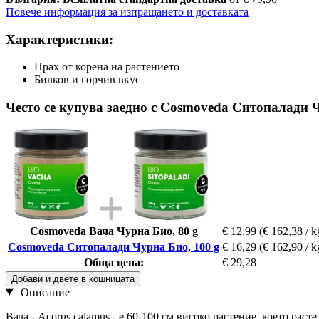
Повече информация за изпращането и доставката
Характеристики:
Прах от корена на растението
Билков и горчив вкус
Често се купува заедно с Cosmoveda Ситопалади Ч
Cosmoveda Вача Чурна Био, 80 g
€ 12,99
(€ 162,38 / k
Cosmoveda Ситопалади Чурна Био, 100 g
€ 16,29
(€ 162,90 / k
Обща цена:
€ 29,28
Добави и двете в кошницата
Описание
Вача - Acorus calamus - е 60-100 см високо растение, което рас