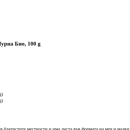
урна Био, 100 g
g)
g)
те в блатистите местности и има листа във формата на меч и малк