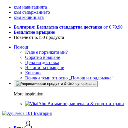
към навигацията
към съдържанието
към кошницата
България: Безплатна стандартна доставка
от € 79,90
Безплатно връщане
Повече от 6.150 продукта
Помощ
Къде е поръчката ми?
Обратно връщане
Цена на доставка
Начини на плащане
Контакт
Всички теми относно „Помощ и поддръжка“
More inspiration
Витамини, минерали & спортни храни
Вход