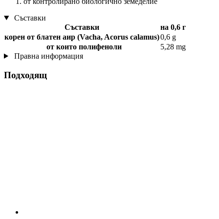
от контролирано биологично земеделие
Съставки
Съставки
на 0,6 г
корен от блатен аир (Vacha, Acorus calamus)
0,6 g
от които полифеноли
5,28 mg
Правна информация
Подходящ