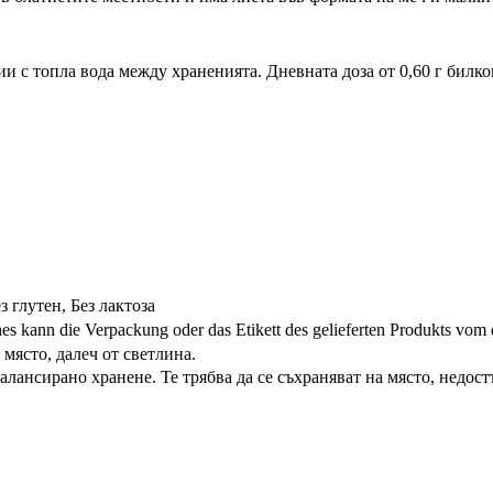
ии с топла вода между храненията. Дневната доза от 0,60 г билк
з глутен, Без лактоза
s kann die Verpackung oder das Etikett des gelieferten Produkts vom 
място, далеч от светлина.
лансирано хранене. Те трябва да се съхраняват на място, недост