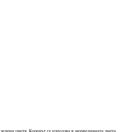
и зелени цветя. Коренът се използва в аюрведичната диета.