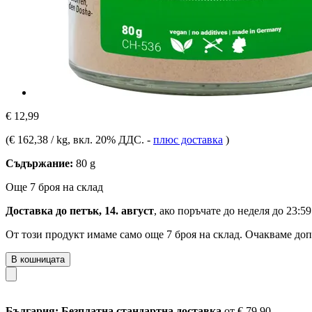
€ 12,99
(
€ 162,38 / kg
, вкл. 20% ДДС.
-
плюс доставка
)
Съдържание:
80 g
Още 7 броя на склад
Доставка до петък, 14. август
, ако поръчате до
неделя до 23:59
От този продукт имаме само още 7 броя на склад. Очакваме доп
В кошницата
България: Безплатна стандартна доставка
от € 79,90