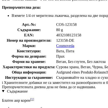
Препоръчителна доза:
Вземете 1/4 от мерителна лъжичка, разделена на две порц
Арт.-№:
COS-123158
Съдържание:
80 g
EAN:
4032108123158
Номер на производителя:
123158-DE
Марки:
Cosmoveda
Конституция:
Вата, Пита
Форма на дозиране:
Прах
Форми на хранене:
Веган, Без глутен, Без лактоза
Характеристики на продукта:
Сурова храна, Веган, Чурна, Бе
Обща информация:
Aufgrund eines Produkt-Relaunche
Инструкции за съхранение:
Съхранявайте на хладно и сухо 
i
Хранителните добавки не са заместител на разнообразното и ба
Препоръчителната дневна доза не бива да се надвишава.
Съдържание
[1]
Блатен аир корен