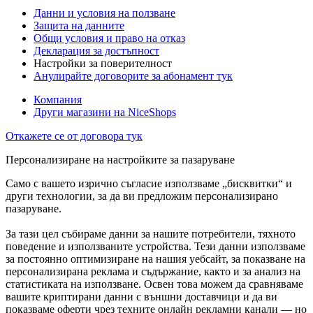
Данни и условия на ползване
Защита на данните
Общи условия и право на отказ
Декларация за достъпност
Настройки за поверителност
Анулирайте договорите за абонамент тук
Компания
Други магазини на NiceShops
Откажете се от договора тук
Персонализиране на настройките за пазаруване
Само с вашето изрично съгласие използваме „бисквитки“ и
други технологии, за да ви предложим персонализирано
пазаруване.
За тази цел събираме данни за нашите потребители, тяхното
поведение и използваните устройства. Тези данни използваме
за постоянно оптимизиране на нашия уебсайт, за показване на
персонализирана реклама и съдържание, както и за анализ на
статистиката на използване. Освен това можем да сравняваме
вашите криптирани данни с външни доставчици и да ви
показваме оферти чрез техните онлайн рекламни канали — но