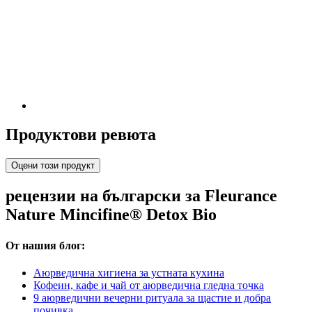
Продуктови ревюта
Оцени този продукт
рецензии на български за Fleurance
Nature Mincifine® Detox Bio
От нашия блог:
Аюрведична хигиена за устната кухина
Кофеин, кафе и чай от аюрведична гледна точка
9 аюрведични вечерни ритуала за щастие и добра
почивка