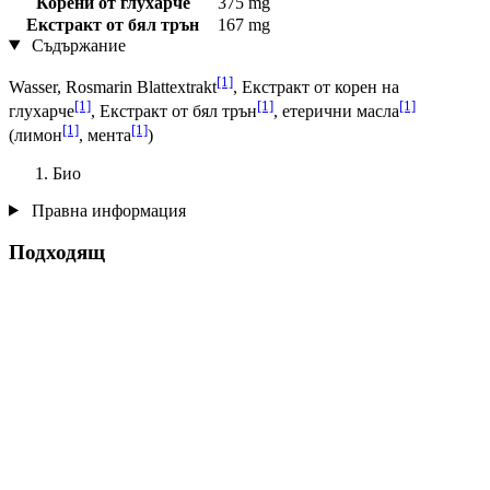
Корени от глухарче
375 mg
Екстракт от бял трън
167 mg
Съдържание
[1]
Wasser, Rosmarin Blattextrakt
, Екстракт от корен на
[1]
[1]
[1]
глухарче
, Екстракт от бял трън
, етерични масла
[1]
[1]
(лимон
, мента
)
Био
Правна информация
Подходящ