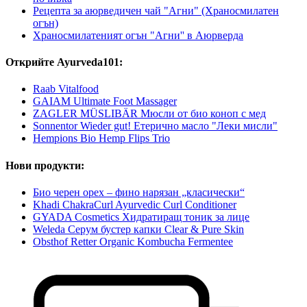
Рецепта за аюрведичен чай "Агни" (Храносмилатен
огън)
Храносмилатеният огън "Агни'' в Аюрверда
Открийте Ayurveda101:
Raab Vitalfood
GAIAM Ultimate Foot Massager
ZAGLER MÜSLIBÄR Мюсли от био коноп с мед
Sonnentor Wieder gut! Етерично масло "Леки мисли"
Hempions Bio Hemp Flips Trio
Нови продукти:
Био черен орех – фино нарязан „класически“
Khadi ChakraCurl Ayurvedic Curl Conditioner
GYADA Cosmetics Хидратиращ тоник за лице
Weleda Серум бустер капки Clear & Pure Skin
Obsthof Retter Organic Kombucha Fermentee