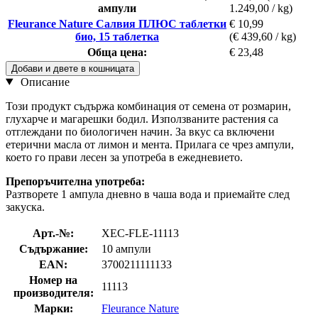
ампули
1.249,00 / kg)
Fleurance Nature Салвия ПЛЮС таблетки
€ 10,99
био, 15 таблетка
(€ 439,60 / kg)
Обща цена:
€ 23,48
Добави и двете в кошницата
Описание
Този продукт съдържа комбинация от семена от розмарин,
глухарче и магарешки бодил. Използваните растения са
отглеждани по биологичен начин. За вкус са включени
етерични масла от лимон и мента. Прилага се чрез ампули,
което го прави лесен за употреба в ежедневието.
Препоръчителна употреба:
Разтворете 1 ампула дневно в чаша вода и приемайте след
закуска.
Арт.-№:
XEC-FLE-11113
Съдържание:
10 ампули
EAN:
3700211111133
Номер на
11113
производителя:
Марки:
Fleurance Nature