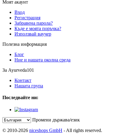
Моят акаунт
Вход
Регистрация
Забравена парола?
Къде е моята поръчка?
Използвай ваучер
Полезна информация
Блог
Ние и нашата околна среда
За Ayurveda101
Контакт
Нашата група
Последвайте ни:
Промени държава/език
© 2010-2026
niceshops GmbH
- All rights reserved.