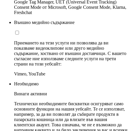
Google Tag Manager, UET (Universal Event Tracking)
Consent Mode от Microsoft, Google Consent Mode, Klarna,
Freshchat
Външно медийно съдържание
Приемането на тези услуги ни позволява да ви
показваме видеоклипове или друго медийно
съдържание, хоствано от външни доставчици. С вашето
съгласие ние използваме следните услуги на трети
страни на този уебсайт:
Vimeo, YouTube
Необходимо
Винаги активни
Технически необходимите бисквитки осигуряват само
основните функции на нашия уебсайт. Те се използват,
например, за да ви позволят да събирате продукти в
пазарската кошница или да влизате във вашия
клиентски акаунт. Това означава, че не е възможно да
направим каквито и да било заключения за вас и всички