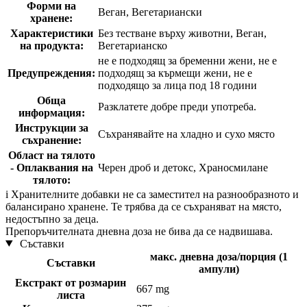
Форми на
Веган, Вегетариански
хранене:
Характеристики
Без тестване върху животни, Веган,
на продукта:
Вегетарианско
не е подходящ за бременни жени, не е
Предупреждения:
подходящ за кърмещи жени, не е
подходящо за лица под 18 години
Обща
Разклатете добре преди употреба.
информация:
Инструкции за
Съхранявайте на хладно и сухо място
съхранение:
Област на тялото
- Оплаквания на
Черен дроб и детокс, Храносмилане
тялото:
i
Хранителните добавки не са заместител на разнообразното и
балансирано хранене. Те трябва да се съхраняват на място,
недостъпно за деца.
Препоръчителната дневна доза не бива да се надвишава.
Съставки
макс. дневна доза/порция (1
Съставки
ампули)
Екстракт от розмарин
667 mg
листа