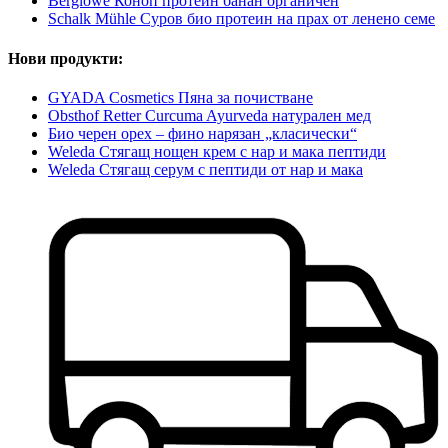
Berglöwe Коноп протеин банан органичен
Schalk Mühle Суров био протеин на прах от ленено семе
Нови продукти:
GYADA Cosmetics Пяна за почистване
Obsthof Retter Curcuma Ayurveda натурален мед
Био черен орех – фино нарязан „класически“
Weleda Стягащ нощен крем с нар и мака пептиди
Weleda Стягащ серум с пептиди от нар и мака