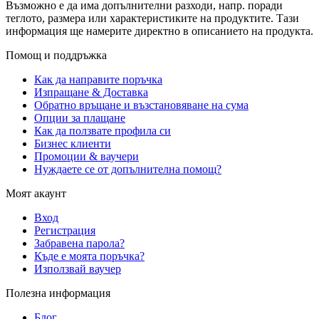
Възможно е да има допълнителни разходи, напр. поради
теглото, размера или характеристиките на продуктите. Тази
информация ще намерите директно в описанието на продукта.
Помощ и поддръжка
Как да направите поръчка
Изпращане & Доставка
Обратно връщане и възстановяване на сума
Опции за плащане
Как да ползвате профила си
Бизнес клиенти
Промоции & ваучери
Нуждаете се от допълнителна помощ?
Моят акаунт
Вход
Регистрация
Забравена парола?
Къде е моята поръчка?
Използвай ваучер
Полезна информация
Блог