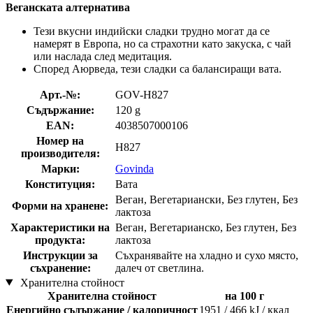
Веганската алтернатива
Тези вкусни индийски сладки трудно могат да се
намерят в Европа, но са страхотни като закуска, с чай
или наслада след медитация.
Според Аюрведа, тези сладки са балансиращи вата.
Арт.-№:
GOV-H827
Съдържание:
120 g
EAN:
4038507000106
Номер на
H827
производителя:
Марки:
Govinda
Конституция:
Вата
Веган, Вегетариански, Без глутен, Без
Форми на хранене:
лактоза
Характеристики на
Веган, Вегетарианско, Без глутен, Без
продукта:
лактоза
Инструкции за
Съхранявайте на хладно и сухо място,
съхранение:
далеч от светлина.
Хранителна стойност
Хранителна стойност
на 100 г
Енергийно съдържание / калоричност
1951 / 466 kJ / ккал