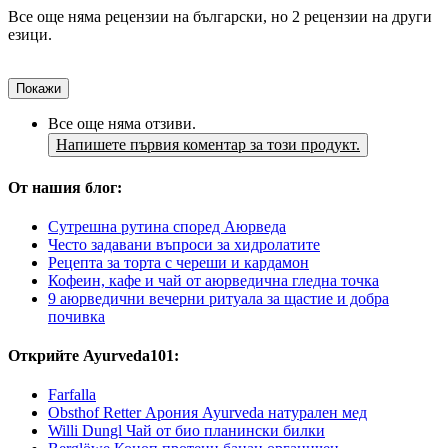
Все още няма рецензии на български, но 2 рецензии на други
езици.
Покажи
Все още няма отзиви.
Напишете първия коментар за този продукт.
От нашия блог:
Сутрешна рутина според Аюрведа
Често задавани въпроси за хидролатите
Рецепта за торта с череши и кардамон
Кофеин, кафе и чай от аюрведична гледна точка
9 аюрведични вечерни ритуала за щастие и добра
почивка
Открийте Ayurveda101:
Farfalla
Obsthof Retter Арония Ayurveda натурален мед
Willi Dungl Чай от био планински билки