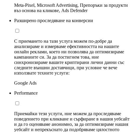
Meta-Pixel, Microsoft Advertising, Препоръки за продукти
въз основа на кликове, Ads Defender
Разширено проследяване на конверсии
С приемането на тази услуга можем по-добре да
анализираме и измерваме ефективността на нашите
онлайн реклами, което ни позволява да оптимизираме
кампаниите си. За да постигнем това, ние
синхронизираме вашите криптирани лични данни със
следните външни доставчици, при условие че вече
използвате техните услуги:
Google Ads
Performance
Приемайки тези услуги, ние можем да проследяваме
поведението при кликване и сърфиране в нашия уебсайт
и да го оценяваме анонимно, за да оптимизираме нашия
уебсайт и непрекъснато да подобряваме цялостното