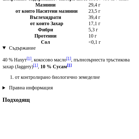
Мазнини
29,4 г
от които Наситени мазнини
23,5 г
Въглехидрати
39,4 г
от които Захар
17,1 г
Фибри
5,3 г
Протеини
10 г
Сол
<0,1 г
Съдържание
[1]
[1]
40 % Нахут
, кокосово масло
, пълнозърнеста тръстикова
[1]
[1]
захар (Jaggery)
,
10 % Сусам
от контролирано биологично земеделие
Правна информация
Подходящ