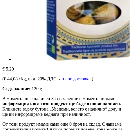
€ 5,29
(
€ 44,08 / kg
, вкл. 20% ДДС.
-
плюс доставка
)
Съдържание:
120 g
В момента не е наличен
За съжаление в момента нямаме
информация кога този продукт ще бъде отново наличен.
Кликнете върху бутона „Уведоми, когато е налично“ долу и
ще ви информираме веднага при наличност.
От този продукт имаме само още 0 броя на склад. Очакваме
допълнителни бройки! Ако се поръчат повече, това може да