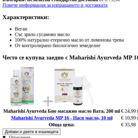
Повече информация за изпращането и доставката
Характеристики:
Веган
Със зряло сусамово масло
100% натурално етерично масло от лимонова трева
От контролирано биологично земеделие
Често се купува заедно с Maharishi Ayurveda MP 16
Maharishi Ayurveda Био масажно масло Вата, 200 ml
€ 24,99
Maharishi Ayurveda MP 16 - Нася масло, 10 ml
€ 10,99
Обща цена:
€ 35,98
Добави и двете в кошницата
Описание