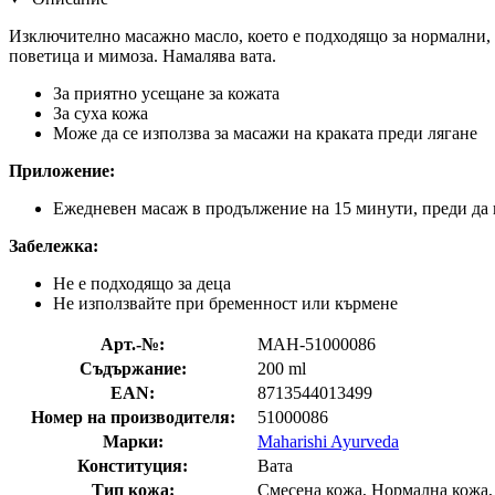
Изключително масажно масло, което е подходящо за нормални,
поветица и мимоза. Намалява вата.
За приятно усещане за кожата
За суха кожа
Може да се използва за масажи на краката преди лягане
Приложение:
Ежедневен масаж в продължение на 15 минути, преди да 
Забележка:
Не е подходящо за деца
Не използвайте при бременност или кърмене
Арт.-№:
MAH-51000086
Съдържание:
200 ml
EAN:
8713544013499
Номер на производителя:
51000086
Марки:
Maharishi Ayurveda
Конституция:
Вата
Тип кожа:
Смесена кожа, Нормална кожа,