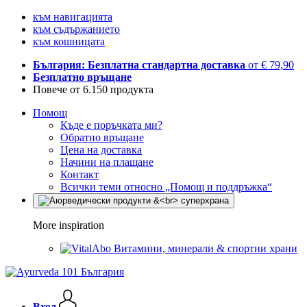
към навигацията
към съдържанието
към кошницата
България: Безплатна стандартна доставка
от € 79,90
Безплатно връщане
Повече от 6.150 продукта
Помощ
Къде е поръчката ми?
Обратно връщане
Цена на доставка
Начини на плащане
Контакт
Всички теми относно „Помощ и поддръжка“
More inspiration
Витамини, минерали & спортни храни
Вход