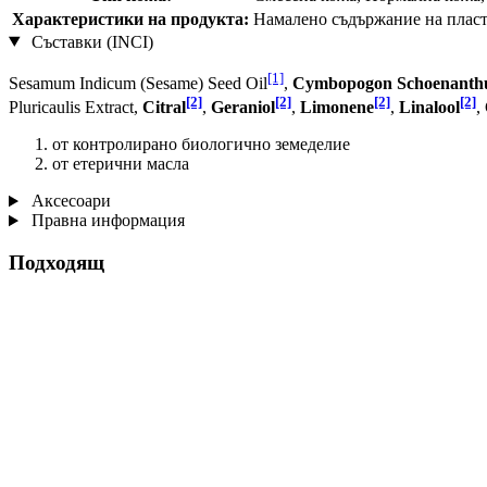
Характеристики на продукта:
Намалено съдържание на пластм
Съставки (INCI)
[1]
Sesamum Indicum (Sesame) Seed Oil
,
Cymbopogon Schoenanthu
[2]
[2]
[2]
[2]
Pluricaulis Extract,
Citral
,
Geraniol
,
Limonene
,
Linalool
,
от контролирано биологично земеделие
от етерични масла
Аксесоари
Правна информация
Подходящ