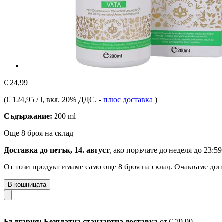
€ 24,99
(
€ 124,95 / l
, вкл. 20% ДДС.
-
плюс доставка
)
Съдържание:
200 ml
Още 8 броя на склад
Доставка до петък, 14. август
, ако поръчате до
неделя до 23:59
От този продукт имаме само още 8 броя на склад. Очакваме доп
В кошницата
България: Безплатна стандартна доставка
от € 79,90