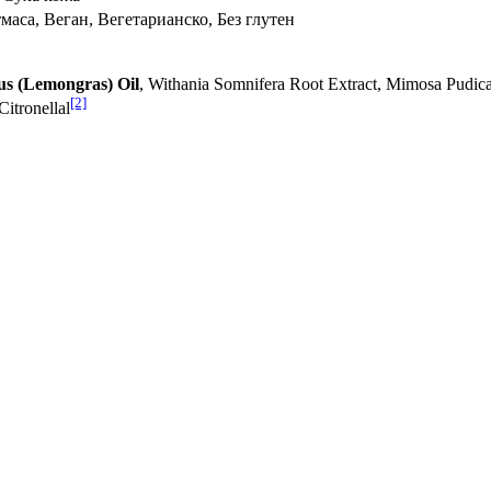
аса, Веган, Вегетарианско, Без глутен
s (Lemongras) Oil
, Withania Somnifera Root Extract, Mimosa Pudica
[2]
 Citronellal