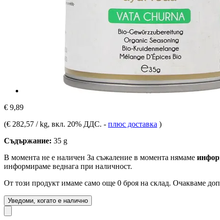
€ 9,89
(
€ 282,57 / kg
, вкл. 20% ДДС.
-
плюс доставка
)
Съдържание:
35 g
В момента не е наличен
За съжаление в момента нямаме
инфор
информираме веднага при наличност.
От този продукт имаме само още 0 броя на склад. Очакваме доп
Уведоми, когато е налично