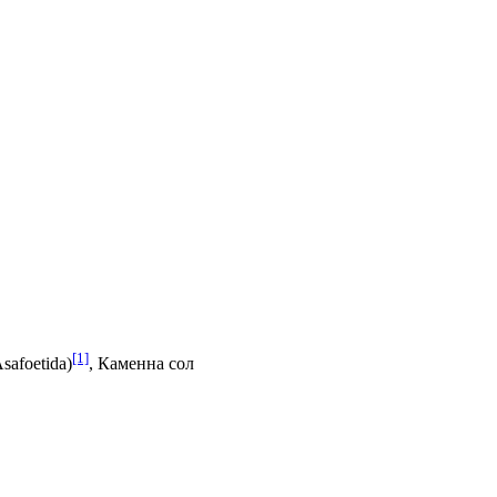
[1]
safoetida)
, Каменна сол