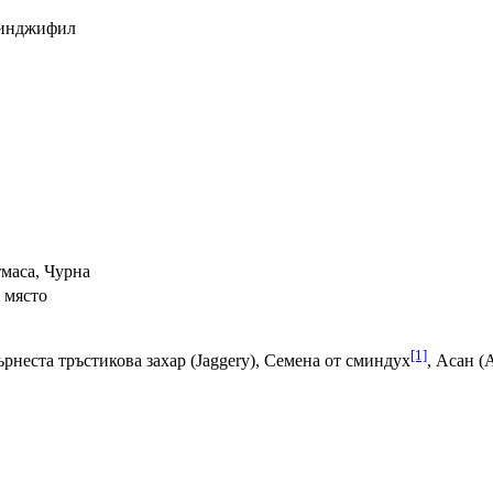
джинджифил
маса, Чурна
 място
[1]
ърнеста тръстикова захар (Jaggery), Семена от сминдух
, Асан (A