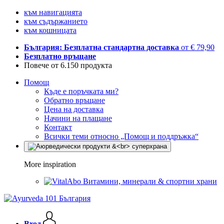
към навигацията
към съдържанието
към кошницата
България: Безплатна стандартна доставка
от € 79,90
Безплатно връщане
Повече от 6.150 продукта
Помощ
Къде е поръчката ми?
Обратно връщане
Цена на доставка
Начини на плащане
Контакт
Всички теми относно „Помощ и поддръжка“
More inspiration
Витамини, минерали & спортни храни
Вход