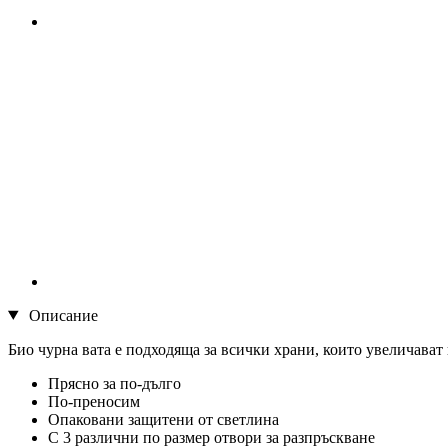
Описание
Био чурна вата е подходяща за всички храни, които увеличават в
Прясно за по-дълго
По-преносим
Опаковани защитени от светлина
С 3 различни по размер отвори за разпръскване