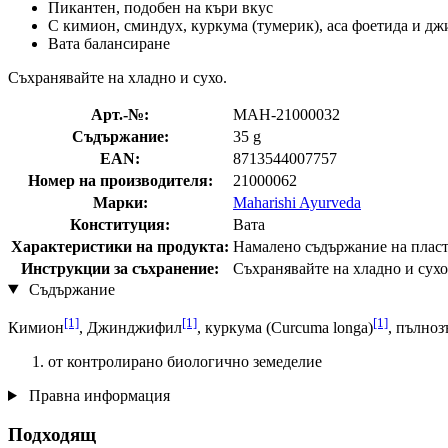
Пикантен, подобен на къри вкус
С кимион, сминдух, куркума (тумерик), аса фоетида и 
Вата балансиране
Съхранявайте на хладно и сухо.
Арт.-№:
MAH-21000032
Съдържание:
35 g
EAN:
8713544007757
Номер на производителя:
21000062
Марки:
Maharishi Ayurveda
Конституция:
Вата
Характеристики на продукта:
Намалено съдържание на пласт
Инструкции за съхранение:
Съхранявайте на хладно и сухо
Съдържание
[1]
[1]
[1]
Кимион
, Джинджифил
, куркума (Curcuma longa)
, пълноз
от контролирано биологично земеделие
Правна информация
Подходящ