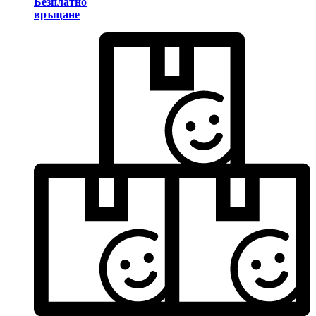
Безплатно
връщане