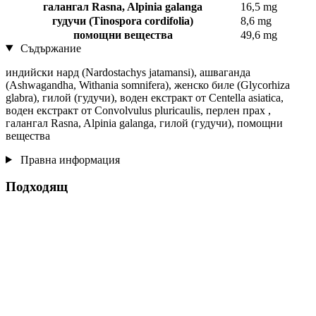
галангал Rasna, Alpinia galanga
16,5 mg
гудучи (Tinospora cordifolia)
8,6 mg
помощни вещества
49,6 mg
Съдържание
индийски нард (Nardostachys jatamansi), ашваганда
(Ashwagandha, Withania somnifera), женско биле (Glycorhiza
glabra), гилой (гудучи), воден екстракт от Centella asiatica,
воден екстракт от Convolvulus pluricaulis, перлен прах ,
галангал Rasna, Alpinia galanga, гилой (гудучи), помощни
вещества
Правна информация
Подходящ