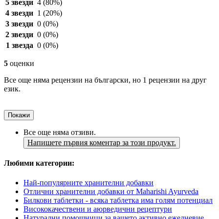
5 звезди
4
(80%)
4 звезди
1
(20%)
3 звезди
0
(0%)
2 звезди
0
(0%)
1 звезда
0
(0%)
5
оценки
Все още няма рецензии на български, но 1 рецензии на друг
език.
Покажи
Все още няма отзиви.
Напишете първия коментар за този продукт.
Любими категории:
Най-популярните хранителни добавки
Отлични хранителни добавки от Maharishi Ayurveda
Билкови таблетки - всяка таблетка има голям потенциал
Висококачествени и аюрведични рецептури
Натурални помощници за вашето активно ежедневие