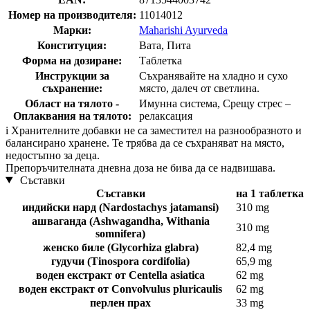
Номер на производителя:
11014012
Марки:
Maharishi Ayurveda
Конституция:
Вата, Пита
Форма на дозиране:
Таблетка
Инструкции за
Съхранявайте на хладно и сухо
съхранение:
място, далеч от светлина.
Област на тялото -
Имунна система, Срещу стрес –
Оплаквания на тялото:
релаксация
i
Хранителните добавки не са заместител на разнообразното и
балансирано хранене. Те трябва да се съхраняват на място,
недостъпно за деца.
Препоръчителната дневна доза не бива да се надвишава.
Съставки
Съставки
на 1 таблетка
индийски нард (Nardostachys jatamansi)
310 mg
ашваганда (Ashwagandha, Withania
310 mg
somnifera)
женско биле (Glycorhiza glabra)
82,4 mg
гудучи (Tinospora cordifolia)
65,9 mg
воден екстракт от Centella asiatica
62 mg
воден екстракт от Convolvulus pluricaulis
62 mg
перлен прах
33 mg