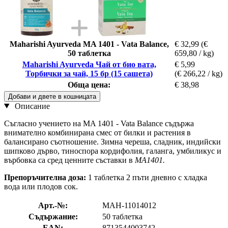
Maharishi Ayurveda MA 1401 - Vata Balance,
€ 32,99
(€
50 таблетка
659,80 / kg)
Maharishi Ayurveda Чай от био вата,
€ 5,99
Торбички за чай, 15 бр (15 сашета)
(€ 266,22 / kg)
Обща цена:
€ 38,98
Добави и двете в кошницата
Описание
Съгласно учението на MA 1401 - Vata Balance съдържа
внимателно комбинирана смес от билки и растения в
балансирано съотношение. Зимна череша, сладник, индийски
шипково дърво, тиноспора кордифолия, галанга, умбиликус и
върбовка са сред ценните съставки в
MA1401.
Препоръчителна доза:
1 таблетка 2 пъти дневно с хладка
вода или плодов сок.
Арт.-№:
MAH-11014012
Съдържание:
50 таблетка
EAN:
8713544003742