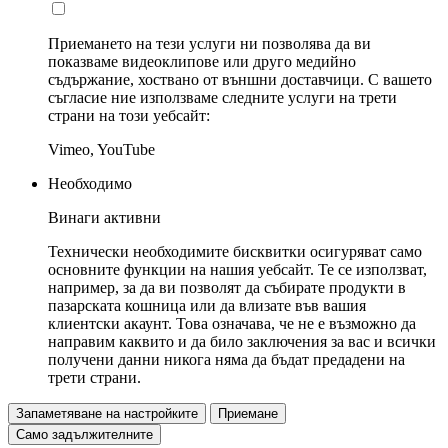
Приемането на тези услуги ни позволява да ви
показваме видеоклипове или друго медийно
съдържание, хоствано от външни доставчици. С вашето
съгласие ние използваме следните услуги на трети
страни на този уебсайт:
Vimeo, YouTube
Необходимо
Винаги активни
Технически необходимите бисквитки осигуряват само
основните функции на нашия уебсайт. Те се използват,
например, за да ви позволят да събирате продукти в
пазарската кошница или да влизате във вашия
клиентски акаунт. Това означава, че не е възможно да
направим каквито и да било заключения за вас и всички
получени данни никога няма да бъдат предадени на
трети страни.
Запаметяване на настройките
Приемане
Само задължителните