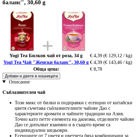
баланс", 30,60 g
Yogi Tea Билков чай от роза, 34 g
€ 4,39
(€ 129,12 / kg)
Yogi Tea Чай "Женски баланс", 30,60 g
€ 4,39
(€ 143,46 / kg)
Обща цена:
€ 8,78
Добави и двете в кошницата
Описание
Съблазнителен чай
Този микс от билки и подправки с есенции от китайски
цветя съчетава съблазнителните чайове Дао с
характерните аромати и чайните традиции на Азия.
Точно като петте елемента на даоизма, отделните чайове
Дао се допълват взаимно и в същото време са
индивидуални шедьоври.
Есенциите от 7 цветя и цветчета бяха комбинирани за