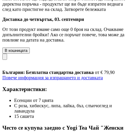
директна поръчка - продуктът ще ви бъде изпратен веднага
след като пристигне на склад.
Затворете бележката
Доставка до четвъртък, 03. септември
От този продукт имаме само още 0 броя на склад. Очакваме
допълнителни бройки! Ако се поръчат повече, това може да
повлияе на датата на доставка.
В кошницата
България: Безплатна стандартна доставка
от € 79,90
Повече информация за изпращането и доставката
Характеристики:
Есенции от 7 цвята
С роза, хибискус, липа, лайка, бъз, слънчоглед и
лавандула
15 сашета
Често се купува заедно с Yogi Tea Чай "Женски