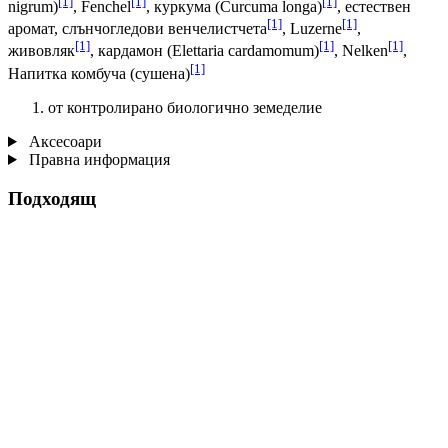
[1]
[1]
[1]
nigrum)
, Fenchel
, куркума (Curcuma longa)
, естествен
[1]
[1]
аромат, слънчогледови венчелистчета
, Luzerne
,
[1]
[1]
[1]
живовляк
, кардамон (Elettaria cardamomum)
, Nelken
,
[1]
Напитка комбуча (сушена)
от контролирано биологично земеделие
Аксесоари
Правна информация
Подходящ