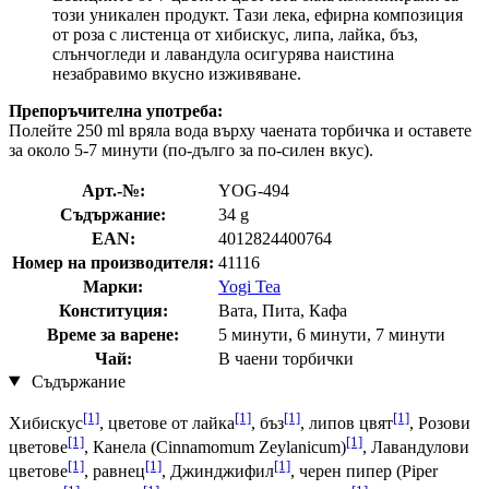
този уникален продукт. Тази лека, ефирна композиция
от роза с листенца от хибискус, липа, лайка, бъз,
слънчогледи и лавандула осигурява наистина
незабравимо вкусно изживяване.
Препоръчителна употреба:
Полейте 250 ml вряла вода върху чаената торбичка и оставете
за около 5-7 минути (по-дълго за по-силен вкус).
Арт.-№:
YOG-494
Съдържание:
34 g
EAN:
4012824400764
Номер на производителя:
41116
Марки:
Yogi Tea
Конституция:
Вата, Пита, Кафа
Време за варене:
5 минути, 6 минути, 7 минути
Чай:
В чаени торбички
Съдържание
[1]
[1]
[1]
[1]
Хибискус
, цветове от лайка
, бъз
, липов цвят
, Розови
[1]
[1]
цветове
, Канела (Cinnamomum Zeylanicum)
, Лавандулови
[1]
[1]
[1]
цветове
, равнец
, Джинджифил
, черен пипер (Piper