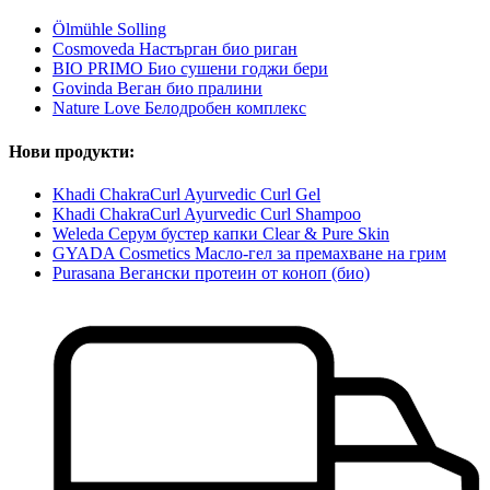
Ölmühle Solling
Cosmoveda Настърган био риган
BIO PRIMO Био сушени годжи бери
Govinda Веган био пралини
Nature Love Белодробен комплекс
Нови продукти:
Khadi ChakraCurl Ayurvedic Curl Gel
Khadi ChakraCurl Ayurvedic Curl Shampoo
Weleda Серум бустер капки Clear & Pure Skin
GYADA Cosmetics Масло-гел за премахване на грим
Purasana Вегански протеин от коноп (био)