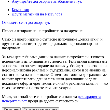
Анулирайте договорите за абонамент тук
Компания
Други магазини на NiceShops
Откажете се от договора тук
Персонализиране на настройките за пазаруване
Само с вашето изрично съгласие използваме „бисквитки“ и
други технологии, за да ви предложим персонализирано
пазаруване.
За тази цел събираме данни за нашите потребители, тяхното
поведение и използваните устройства. Тези данни използваме
за постоянно оптимизиране на нашия уебсайт, за показване на
персонализирана реклама и съдържание, както и за анализ на
статистиката на използване. Освен това можем да сравняваме
вашите криптирани данни с външни доставчици и да ви
показваме оферти чрез техните онлайн рекламни канали — но
само ако вече използвате техните услуги.
Моля, запознайте се с настройките и нашата
декларация за
поверителност
преди да дадете съгласието си.
Приемане
Само задължителните