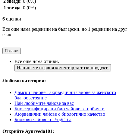
2 звезди
0
(0%)
1 звезда
0
(0%)
6
оценки
Все още няма рецензии на български, но 1 рецензии на друг
език.
Покажи
Все още няма отзиви.
Напишете първия коментар за този продукт.
Любими категории:
Дамски чайове - аюрведични чайове за женското
благосъстояние
Най-любимите чайове за вас
Био сертифицирани био чайове в торбички
Аюрведични чайове с биологично качество
Билкови чайове от Yogi Tea
Открийте Ayurveda101: