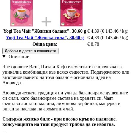
Yogi Tea Чай "Женски баланс", 30,60 g
€ 4,39
(€ 143,46 / kg)
Yogi Tea Чай "Женска сила", 30,60 g
€ 4,39
(€ 143,46 / kg)
Обща цена:
€ 8,78
Добави и двете в кошницата
Описание
Чрез дошите Вата, Пита и Кафа елементите се проявяват в
уникална комбинация във всяко същество. Поддържането или
възстановяването на този баланс е основната идея на
Аюрведа.
Аюрведическата традиция ни учи да балансираме душевните
си сили, като балансираме състава на храната си. Чаят
съчетава листа от малина, лимонова върбинка, мащерка и
риган за наслада на ароматния чай.
Съдържа женско биле - при високо кръвно налягане,
консумацията на този продукт трябва да се избягва.