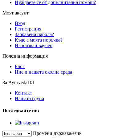
Нуждаете се от допълнителна помощ?
Моят акаунт
Вход
Регистрация
Забравена парола?
Къде е моята поръчка?
Използвай ваучер
Полезна информация
Блог
Ние и нашата околна среда
За Ayurveda101
Контакт
Нашата група
Последвайте ни:
Промени държава/език