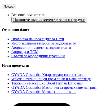
Покажи
Все още няма отзиви.
Напишете първия коментар за този продукт.
От нашия блог:
Промивка на носа с Джала Нети
Често задавани въпроси за хидролатите
Аюрведични съвети за здрави нокти
Аюрведа и TCM
Съвети за аюрведични празници
Нови продукти:
GYADA Cosmetics Хидратиращ тоник за лице
Weleda Стягащ нощен крем с нар и мака пептиди
Текстилна маска Exo Boost Firm & Lift с нар
GYADA Cosmetics Масло-гел за премахване на грим
GYADA Cosmetics Мляко за почистване