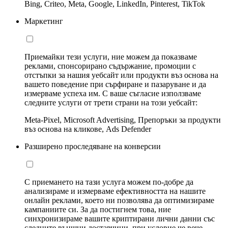
Bing, Criteo, Meta, Google, LinkedIn, Pinterest, TikTok
Маркетинг
Приемайки тези услуги, ние можем да показваме
реклами, спонсорирано съдържание, промоции с
отстъпки за нашия уебсайт или продукти въз основа на
вашето поведение при сърфиране и пазаруване и да
измерваме успеха им. С ваше съгласие използваме
следните услуги от трети страни на този уебсайт:
Meta-Pixel, Microsoft Advertising, Препоръки за продукти
въз основа на кликове, Ads Defender
Разширено проследяване на конверсии
С приемането на тази услуга можем по-добре да
анализираме и измерваме ефективността на нашите
онлайн реклами, което ни позволява да оптимизираме
кампаниите си. За да постигнем това, ние
синхронизираме вашите криптирани лични данни със
следните външни доставчици, при условие че вече