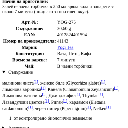
Начин на приготвяне:
Залейте чаена торбичка в 250 мл вряла вода и запарете за
около 7 минути (по-дълго за по-силен вкус).
Арт.-№:
YOG-275
Съдържание:
30,60 g
EAN:
4012824401594
Номер на производителя:
41143
Марки:
Yogi Tea
Конституция:
Вата, Пита, Кафа
Време за варене:
7 минути
Чай:
В чаени торбички
Съдържание
[1]
[1]
малинови листа
, женско биле (Glycorhiza glabra)
,
[1]
[1]
лимонова върбинка
, Канела (Cinnamomum Zeylanicum)
,
[1]
[1]
[1]
Лимонова маточина
, Джинджифил
, Thymian
,
[1]
[1]
Лавандулови цветове
, Риган
, кардамон (Elettaria
[1]
[1]
[1]
cardamomum)
, черен пипер (Piper nigrum)
, Nelken
от контролирано биологично земеделие
Аксесоари