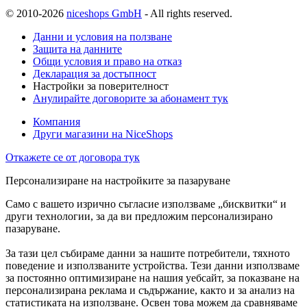
© 2010-2026
niceshops GmbH
- All rights reserved.
Данни и условия на ползване
Защита на данните
Общи условия и право на отказ
Декларация за достъпност
Настройки за поверителност
Анулирайте договорите за абонамент тук
Компания
Други магазини на NiceShops
Откажете се от договора тук
Персонализиране на настройките за пазаруване
Само с вашето изрично съгласие използваме „бисквитки“ и
други технологии, за да ви предложим персонализирано
пазаруване.
За тази цел събираме данни за нашите потребители, тяхното
поведение и използваните устройства. Тези данни използваме
за постоянно оптимизиране на нашия уебсайт, за показване на
персонализирана реклама и съдържание, както и за анализ на
статистиката на използване. Освен това можем да сравняваме