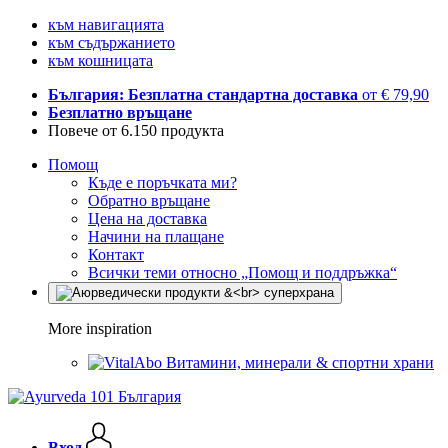
към навигацията
към съдържанието
към кошницата
България: Безплатна стандартна доставка
от € 79,90
Безплатно връщане
Повече от 6.150 продукта
Помощ
Къде е поръчката ми?
Обратно връщане
Цена на доставка
Начини на плащане
Контакт
Всички теми относно „Помощ и поддръжка“
More inspiration
Витамини, минерали & спортни храни
Вход