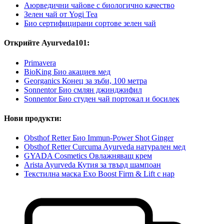
Аюрведични чайове с биологично качество
Зелен чай от Yogi Tea
Био сертифицирани сортове зелен чай
Открийте Ayurveda101:
Primavera
BioKing Био акациев мед
Georganics Конец за зъби, 100 метра
Sonnentor Био смлян джинджифил
Sonnentor Био студен чай портокал и босилек
Нови продукти:
Obsthof Retter Био Immun-Power Shot Ginger
Obsthof Retter Curcuma Ayurveda натурален мед
GYADA Cosmetics Овлажняващ крем
Arista Ayurveda Кутия за твърд шампоан
Текстилна маска Exo Boost Firm & Lift с нар