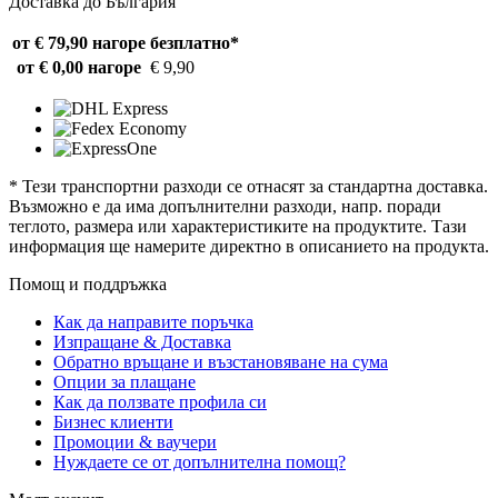
Доставка до България
от € 79,90 нагоре
безплатно*
от € 0,00 нагоре
€ 9,90
* Тези транспортни разходи се отнасят за стандартна доставка.
Възможно е да има допълнителни разходи, напр. поради
теглото, размера или характеристиките на продуктите. Тази
информация ще намерите директно в описанието на продукта.
Помощ и поддръжка
Как да направите поръчка
Изпращане & Доставка
Обратно връщане и възстановяване на сума
Опции за плащане
Как да ползвате профила си
Бизнес клиенти
Промоции & ваучери
Нуждаете се от допълнителна помощ?