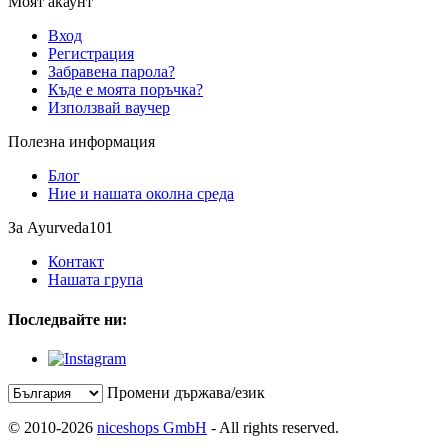
Моят акаунт
Вход
Регистрация
Забравена парола?
Къде е моята поръчка?
Използвай ваучер
Полезна информация
Блог
Ние и нашата околна среда
За Ayurveda101
Контакт
Нашата група
Последвайте ни:
Промени държава/език
© 2010-2026
niceshops GmbH
- All rights reserved.