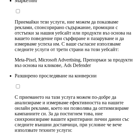
Маркетинг
Приемайки тези услуги, ние можем да показваме
реклами, спонсорирано съдържание, промоции с
отстъпки за нашия уебсайт или продукти въз основа на
вашето поведение при сърфиране и пазаруване и да
измерваме успеха им. С ваше съгласие използваме
следните услуги от трети страни на този уебсайт:
Meta-Pixel, Microsoft Advertising, Препоръки за продукти
въз основа на кликове, Ads Defender
Разширено проследяване на конверсии
С приемането на тази услуга можем по-добре да
анализираме и измерваме ефективността на нашите
онлайн реклами, което ни позволява да оптимизираме
кампаниите си. За да постигнем това, ние
синхронизираме вашите криптирани лични данни със
следните външни доставчици, при условие че вече
използвате техните услуги: