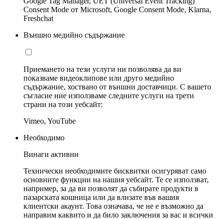
Google Tag Manager, UET (Universal Event Tracking)
Consent Mode от Microsoft, Google Consent Mode, Klarna,
Freshchat
Външно медийно съдържание
Приемането на тези услуги ни позволява да ви
показваме видеоклипове или друго медийно
съдържание, хоствано от външни доставчици. С вашето
съгласие ние използваме следните услуги на трети
страни на този уебсайт:
Vimeo, YouTube
Необходимо
Винаги активни
Технически необходимите бисквитки осигуряват само
основните функции на нашия уебсайт. Те се използват,
например, за да ви позволят да събирате продукти в
пазарската кошница или да влизате във вашия
клиентски акаунт. Това означава, че не е възможно да
направим каквито и да било заключения за вас и всички