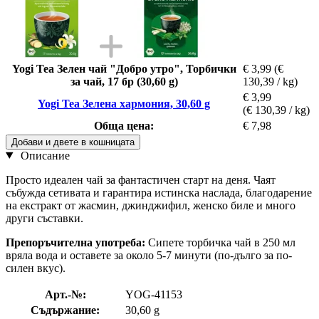
Yogi Tea Зелен чай "Добро утро", Торбички
€ 3,99
(€
за чай, 17 бр (30,60 g)
130,39 / kg)
€ 3,99
Yogi Tea Зелена хармония, 30,60 g
(€ 130,39 / kg)
Обща цена:
€ 7,98
Добави и двете в кошницата
Описание
Просто идеален чай за фантастичен старт на деня. Чаят
събужда сетивата и гарантира истинска наслада, благодарение
на екстракт от жасмин, джинджифил, женско биле и много
други съставки.
Препоръчителна употреба:
Сипете торбичка чай в 250 мл
вряла вода и оставете за около 5-7 минути (по-дълго за по-
силен вкус).
Арт.-№:
YOG-41153
Съдържание:
30,60 g