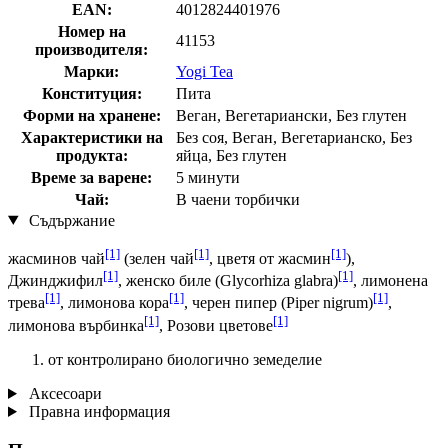
EAN:
4012824401976
Номер на
41153
производителя:
Марки:
Yogi Tea
Конституция:
Пита
Форми на хранене:
Веган, Вегетариански, Без глутен
Характеристики на
Без соя, Веган, Вегетарианско, Без
продукта:
яйца, Без глутен
Време за варене:
5 минути
Чай:
В чаени торбички
Съдържание
[1]
[1]
[1]
жасминов чай
(зелен чай
, цветя от жасмин
),
[1]
[1]
Джинджифил
, женско биле (Glycorhiza glabra)
, лимонена
[1]
[1]
[1]
трева
, лимонова кора
, черен пипер (Piper nigrum)
,
[1]
[1]
лимонова върбинка
, Розови цветове
от контролирано биологично земеделие
Аксесоари
Правна информация