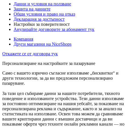
Данни и условия на ползване
Защита на данните
Общи условия и право на отказ
Декларация за достъпност
Настройки за поверителност
Анулирайте договорите за абонамент тук
Компания
Други магазини на NiceShops
Откажете се от договора тук
Персонализиране на настройките за пазаруване
Само с вашето изрично съгласие използваме „бисквитки“ и
други технологии, за да ви предложим персонализирано
пазаруване.
За тази цел събираме данни за нашите потребители, тяхното
поведение и използваните устройства. Тези данни използваме
за постоянно оптимизиране на нашия уебсайт, за показване на
персонализирана реклама и съдържание, както и за анализ на
статистиката на използване. Освен това можем да сравняваме
вашите криптирани данни с външни доставчици и да ви
показваме оферти чрез техните онлайн рекламни канали — но