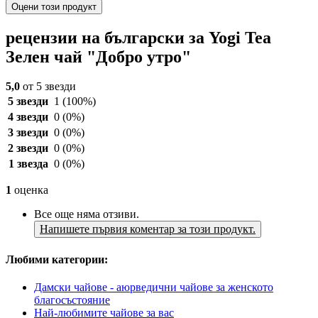
Оцени този продукт
рецензии на български за Yogi Tea
Зелен чай "Добро утро"
5,0
от 5 звезди
5 звезди
1
(100%)
4 звезди
0
(0%)
3 звезди
0
(0%)
2 звезди
0
(0%)
1 звезда
0
(0%)
1
оценка
Все още няма отзиви.
Напишете първия коментар за този продукт.
Любими категории:
Дамски чайове - аюрведични чайове за женското
благосъстояние
Най-любимите чайове за вас