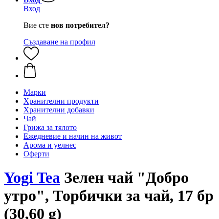
Вход
Вие сте
нов потребител?
Създаване на профил
Марки
Хранителни продукти
Хранителни добавки
Чай
Грижа за тялото
Ежедневие и начин на живот
Арома и уелнес
Оферти
Yogi Tea
Зелен чай "Добро
утро", Торбички за чай, 17 бр
(30,60 g)