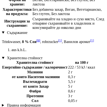
хранене:
лактоза
Характеристики
Без добавена захар, Веган, Вегетарианско,
на продукта:
Без глутен, Без лактоза
Съхранявайте на хладно и сухо място, След
Инструкции за
отваряне съхранявайте в хладилник и
съхранение:
консумирайте до няколко дни
Съдържание
[1]
[1]
[1]
Trinkwasser,
8 % Соя
, rohrzucker
, Ванилов аромат
aus k.b.L.
Хранителна стойност
Хранителна стойност
на 100 г
Енергийно съдържание / калоричност
222 / 53 kJ / ккал
Мазнини
2 г
от които Наситени мазнини
0,3 г
Въглехидрати
5,5 г
от които Захар
5 г
Фибри
0,6 г
Протеини
3 г
Сол
0,05 г
Правна информация