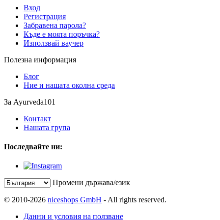
Вход
Регистрация
Забравена парола?
Къде е моята поръчка?
Използвай ваучер
Полезна информация
Блог
Ние и нашата околна среда
За Ayurveda101
Контакт
Нашата група
Последвайте ни:
Промени държава/език
© 2010-2026
niceshops GmbH
- All rights reserved.
Данни и условия на ползване