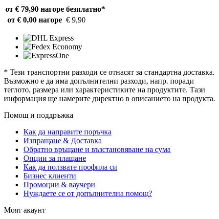
от € 79,90 нагоре
безплатно*
от € 0,00 нагоре
€ 9,90
* Тези транспортни разходи се отнасят за стандартна доставка.
Възможно е да има допълнителни разходи, напр. поради
теглото, размера или характеристиките на продуктите. Тази
информация ще намерите директно в описанието на продукта.
Помощ и поддръжка
Как да направите поръчка
Изпращане & Доставка
Обратно връщане и възстановяване на сума
Опции за плащане
Как да ползвате профила си
Бизнес клиенти
Промоции & ваучери
Нуждаете се от допълнителна помощ?
Моят акаунт