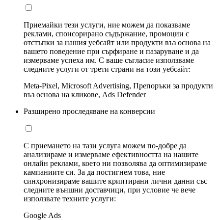
Приемайки тези услуги, ние можем да показваме
реклами, спонсорирано съдържание, промоции с
отстъпки за нашия уебсайт или продукти въз основа на
вашето поведение при сърфиране и пазаруване и да
измерваме успеха им. С ваше съгласие използваме
следните услуги от трети страни на този уебсайт:
Meta-Pixel, Microsoft Advertising, Препоръки за продукти
въз основа на кликове, Ads Defender
Разширено проследяване на конверсии
С приемането на тази услуга можем по-добре да
анализираме и измерваме ефективността на нашите
онлайн реклами, което ни позволява да оптимизираме
кампаниите си. За да постигнем това, ние
синхронизираме вашите криптирани лични данни със
следните външни доставчици, при условие че вече
използвате техните услуги:
Google Ads