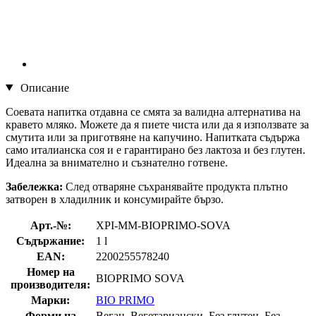
Описание
Соевата напитка отдавна се смята за валидна алтернатива на
кравето мляко. Можете да я пиете чиста или да я използвате за
смутита или за приготвяне на капучино. Напитката съдържа
само италианска соя и е гарантирано без лактоза и без глутен.
Идеална за внимателно и съзнателно готвене.
Забележка:
След отваряне съхранявайте продукта плътно
затворен в хладилник и консумирайте бързо.
Арт.-№:
XPI-MM-BIOPRIMO-SOVA
Съдържание:
1 l
EAN:
2200255578240
Номер на
BIOPRIMO SOVA
производителя:
Марки:
BIO PRIMO
Форми на
Веган, Вегетариански, Без глутен, Без