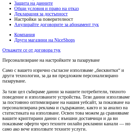
Защита на данните
Общи условия и право на отказ
Декларация за достъпност
Настройки за поверителност
Анулирайте договорите за абонамент тук
Компания
Други магазини на NiceShops
Откажете се от договора тук
Персонализиране на настройките за пазаруване
Само с вашето изрично съгласие използваме „бисквитки“ и
други технологии, за да ви предложим персонализирано
пазаруване.
За тази цел събираме данни за нашите потребители, тяхното
поведение и използваните устройства. Тези данни използваме
за постоянно оптимизиране на нашия уебсайт, за показване на
персонализирана реклама и съдържание, както и за анализ на
статистиката на използване. Освен това можем да сравняваме
вашите криптирани данни с външни доставчици и да ви
показваме оферти чрез техните онлайн рекламни канали — но
само ако вече използвате техните услуги.