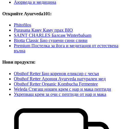
Аюрведа и медицина
Открийте Ayurveda101:
Phitofilos
Purasana Каму Каму прах BIO
SAINT CHARLES Балсам Winterbalsam
Biotta Classic Био сушени сини сливи
Premium Постелка за йога и медитация от естествена
вълна
Нови продукти:
Obsthof Retter Био коренов еликсир с чесън
Obsthof Retter Арония Ayurveda натурален мед
Obsthof Retter Organic Kombucha Fermentee
Weleda Стягащ нощен крем с нар и мака пептиди
Укрепващ крем за очи с пептиди от нар и мака