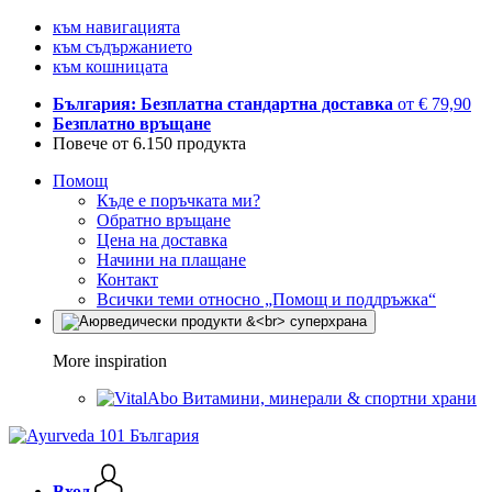
към навигацията
към съдържанието
към кошницата
България: Безплатна стандартна доставка
от € 79,90
Безплатно връщане
Повече от 6.150 продукта
Помощ
Къде е поръчката ми?
Обратно връщане
Цена на доставка
Начини на плащане
Контакт
Всички теми относно „Помощ и поддръжка“
More inspiration
Витамини, минерали & спортни храни
Вход