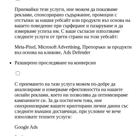
Приемайки тези услуги, ние можем да показваме
реклами, спонсорирано съдържание, промоции с
отстъпки за нашия уебсайт или продукти въз основа на
вашето поведение при сърфиране и пазаруване и да
измерваме успеха им. С ваше съгласие използваме
следните услуги от трети страни на този уебсайт:
Meta-Pixel, Microsoft Advertising, Препоръки за продукти
въз основа на кликове, Ads Defender
Разширено проследяване на конверсии
С приемането на тази услуга можем по-добре да
анализираме и измерваме ефективността на нашите
онлайн реклами, което ни позволява да оптимизираме
кампаниите си. За да постигнем това, ние
синхронизираме вашите криптирани лични данни със
следните външни доставчици, при условие че вече
използвате техните услуги:
Google Ads