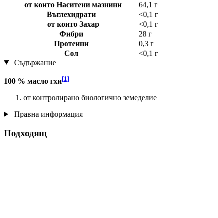
от които Наситени мазнини
64,1 г
Въглехидрати
<0,1 г
от които Захар
<0,1 г
Фибри
28 г
Протеини
0,3 г
Сол
<0,1 г
Съдържание
[1]
100 % масло гхи
от контролирано биологично земеделие
Правна информация
Подходящ