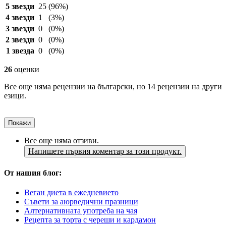
5 звезди
25
(96%)
4 звезди
1
(3%)
3 звезди
0
(0%)
2 звезди
0
(0%)
1 звезда
0
(0%)
26
оценки
Все още няма рецензии на български, но 14 рецензии на други
езици.
Покажи
Все още няма отзиви.
Напишете първия коментар за този продукт.
От нашия блог:
Веган диета в ежедневието
Съвети за аюрведични празници
Алтернативната употреба на чая
Рецепта за торта с череши и кардамон