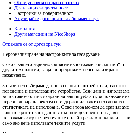
Общи условия и право на отказ
Декларация за достъпност
Настройки за поверителност
Анулирайте договорите за абонамент тук
Компания
Други магазини на NiceShops
Откажете се от договора тук
Персонализиране на настройките за пазаруване
Само с вашето изрично съгласие използваме „бисквитки“ и
други технологии, за да ви предложим персонализирано
пазаруване.
За тази цел събираме данни за нашите потребители, тяхното
поведение и използваните устройства. Тези данни използваме
за постоянно оптимизиране на нашия уебсайт, за показване на
персонализирана реклама и съдържание, както и за анализ на
статистиката на използване. Освен това можем да сравняваме
вашите криптирани данни с външни доставчици и да ви
показваме оферти чрез техните онлайн рекламни канали — но
само ако вече използвате техните услуги.