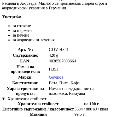
Расаяна в Аюрведа. Маслото се произвежда според строги
аюрведически указания в Германия.
Употреба:
за готвене
за пържене
за печене
за аюрведични лечения
Арт.-№:
GOV-H351
Съдържание:
420 g
EAN:
4038507003664
Номер на
H351
производителя:
Марки:
Govinda
Конституция:
Вата, Пита, Кафа
Характеристики на
Намалено съдържание на
продукта:
пластмаса, Rasayana
Хранителна стойност
Хранителна стойност
на 100 г
Енергийно съдържание / калоричност
3684 / 880 kJ / ккал
Мазнини
99,5 г