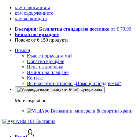
към навигацията
към съдържанието
към кошницата
България: Безплатна стандартна доставка
от € 79,90
Безплатно връщане
Повече от 6.150 продукта
Помощ
Къде е поръчката ми?
Обратно връщане
Цена на доставка
Начини на плащане
Контакт
Всички теми относно „Помощ и поддръжка“
More inspiration
Витамини, минерали & спортни храни
Вход