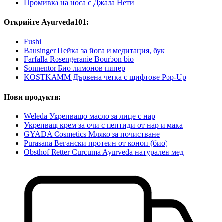
Промивка на носа с Джала Нети
Открийте Ayurveda101:
Fushi
Bausinger Пейка за йога и медитация, бук
Farfalla Rosengeranie Bourbon bio
Sonnentor Био лимонов пипер
KOSTKAMM Дървена четка с щифтове Pop-Up
Нови продукти:
Weleda Укрепващо масло за лице с нар
Укрепващ крем за очи с пептиди от нар и мака
GYADA Cosmetics Мляко за почистване
Purasana Вегански протеин от коноп (био)
Obsthof Retter Curcuma Ayurveda натурален мед