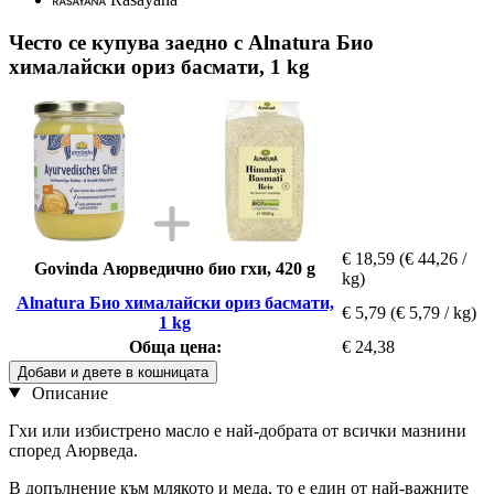
Често се купува заедно с Alnatura Био
хималайски ориз басмати, 1 kg
€ 18,59
(€ 44,26 /
Govinda Аюрведично био гхи, 420 g
kg)
Alnatura Био хималайски ориз басмати,
€ 5,79
(€ 5,79 / kg)
1 kg
Обща цена:
€ 24,38
Добави и двете в кошницата
Описание
Гхи или избистрено масло е най-добрата от всички мазнини
според Аюрведа.
В допълнение към млякото и меда, то е един от най-важните