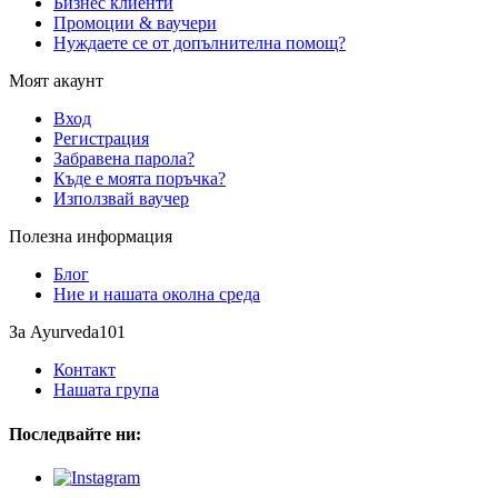
Бизнес клиенти
Промоции & ваучери
Нуждаете се от допълнителна помощ?
Моят акаунт
Вход
Регистрация
Забравена парола?
Къде е моята поръчка?
Използвай ваучер
Полезна информация
Блог
Ние и нашата околна среда
За Ayurveda101
Контакт
Нашата група
Последвайте ни: