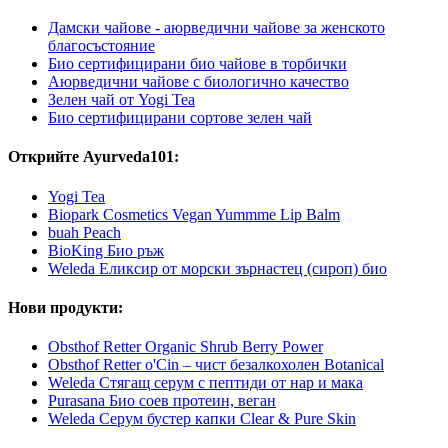
Дамски чайове - аюрведични чайове за женското
благосъстояние
Био сертифицирани био чайове в торбички
Аюрведични чайове с биологично качество
Зелен чай от Yogi Tea
Био сертифицирани сортове зелен чай
Открийте Ayurveda101:
Yogi Tea
Biopark Cosmetics Vegan Yummme Lip Balm
buah Peach
BioKing Био ръж
Weleda Еликсир от морски зърнастец (сироп) био
Нови продукти:
Obsthof Retter Organic Shrub Berry Power
Obsthof Retter o'Cin – чист безалкохолен Botanical
Weleda Стягащ серум с пептиди от нар и мака
Purasana Био соев протеин, веган
Weleda Серум бустер капки Clear & Pure Skin