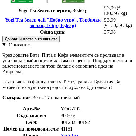
€ 3,99
(€
Yogi Tea Зелена енергия, 30,60 g
130,39 / kg)
Yogi Tea Зелен чай "Добро утро", Торбички
€ 3,99
за чай, 17 бр (30,60 g)
(€ 130,39 / kg)
Обща цена:
€ 7,98
Добави и двете в кошницата
Описание
Чрез дошите Вата, Пита и Кафа елементите се проявяват в
уникална комбинация във всяко същество. Поддържането или
възстановяването на този баланс е основната идея на
Аюрведа.
Чаят съчетава финия зелен чай с гуарана от Бразилия. За
моменти на чувствена радост и духовна бдителност!
Съдържание
: 30 г - 17 пакетчета чай
Арт.-№:
YOG-702
Съдържание:
30,60 g
EAN:
4012824401921
Номер на производителя:
41151
Марки:
Yogi Tea