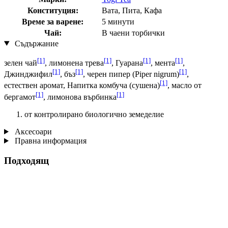
Конституция:
Вата, Пита, Кафа
Време за варене:
5 минути
Чай:
В чаени торбички
Съдържание
[1]
[1]
[1]
[1]
зелен чай
, лимонена трева
, Гуарана
, мента
,
[1]
[1]
[1]
Джинджифил
, бъз
, черен пипер (Piper nigrum)
,
[1]
естествен аромат, Напитка комбуча (сушена)
, масло от
[1]
[1]
бергамот
, лимонова върбинка
от контролирано биологично земеделие
Аксесоари
Правна информация
Подходящ