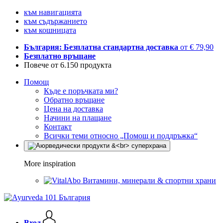
към навигацията
към съдържанието
към кошницата
България: Безплатна стандартна доставка
от € 79,90
Безплатно връщане
Повече от 6.150 продукта
Помощ
Къде е поръчката ми?
Обратно връщане
Цена на доставка
Начини на плащане
Контакт
Всички теми относно „Помощ и поддръжка“
More inspiration
Витамини, минерали & спортни храни
Вход