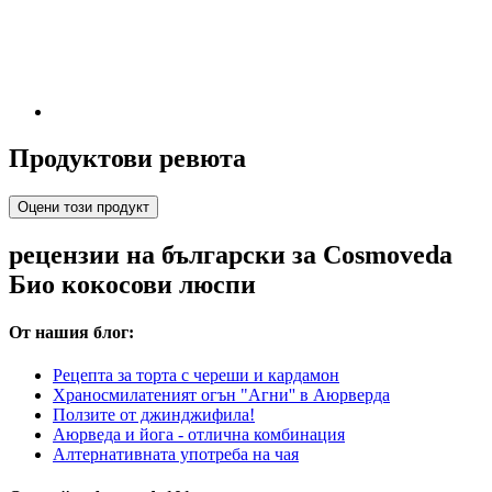
Продуктови ревюта
Оцени този продукт
рецензии на български за Cosmoveda
Био кокосови люспи
От нашия блог:
Рецепта за торта с череши и кардамон
Храносмилатеният огън "Агни'' в Аюрверда
Ползите от джинджифила!
Аюрведа и йога - отлична комбинация
Алтернативната употреба на чая