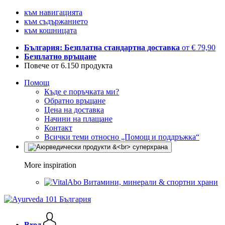
към навигацията
към съдържанието
към кошницата
България: Безплатна стандартна доставка
от € 79,90
Безплатно връщане
Повече от 6.150 продукта
Помощ
Къде е поръчката ми?
Обратно връщане
Цена на доставка
Начини на плащане
Контакт
Всички теми относно „Помощ и поддръжка“
More inspiration
Витамини, минерали & спортни храни
Вход