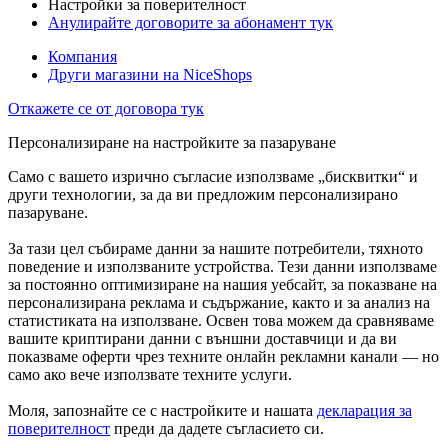
Настройки за поверителност
Анулирайте договорите за абонамент тук
Компания
Други магазини на NiceShops
Откажете се от договора тук
Персонализиране на настройките за пазаруване
Само с вашето изрично съгласие използваме „бисквитки“ и
други технологии, за да ви предложим персонализирано
пазаруване.
За тази цел събираме данни за нашите потребители, тяхното
поведение и използваните устройства. Тези данни използваме
за постоянно оптимизиране на нашия уебсайт, за показване на
персонализирана реклама и съдържание, както и за анализ на
статистиката на използване. Освен това можем да сравняваме
вашите криптирани данни с външни доставчици и да ви
показваме оферти чрез техните онлайн рекламни канали — но
само ако вече използвате техните услуги.
Моля, запознайте се с настройките и нашата
декларация за
поверителност
преди да дадете съгласието си.