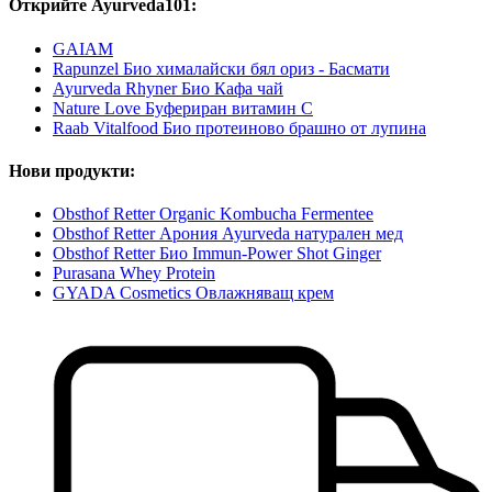
Открийте Ayurveda101:
GAIAM
Rapunzel Био хималайски бял ориз - Басмати
Ayurveda Rhyner Био Кафа чай
Nature Love Буфериран витамин С
Raab Vitalfood Био протеиново брашно от лупина
Нови продукти:
Obsthof Retter Organic Kombucha Fermentee
Obsthof Retter Арония Ayurveda натурален мед
Obsthof Retter Био Immun-Power Shot Ginger
Purasana Whey Protein
GYADA Cosmetics Овлажняващ крем