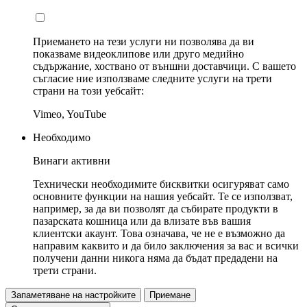
Приемането на тези услуги ни позволява да ви
показваме видеоклипове или друго медийно
съдържание, хоствано от външни доставчици. С вашето
съгласие ние използваме следните услуги на трети
страни на този уебсайт:
Vimeo, YouTube
Необходимо
Винаги активни
Технически необходимите бисквитки осигуряват само
основните функции на нашия уебсайт. Те се използват,
например, за да ви позволят да събирате продукти в
пазарската кошница или да влизате във вашия
клиентски акаунт. Това означава, че не е възможно да
направим каквито и да било заключения за вас и всички
получени данни никога няма да бъдат предадени на
трети страни.
Запаметяване на настройките
Приемане