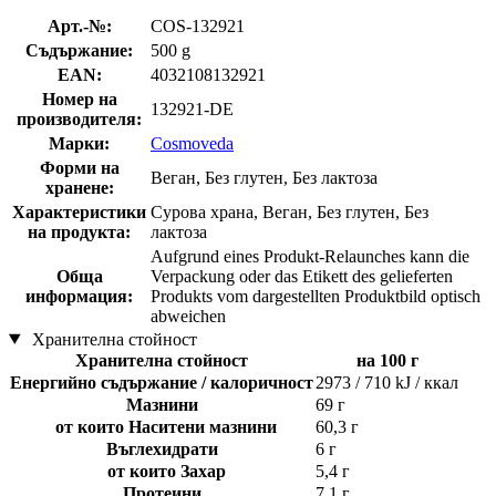
Арт.-№:
COS-132921
Съдържание:
500 g
EAN:
4032108132921
Номер на
132921-DE
производителя:
Марки:
Cosmoveda
Форми на
Веган, Без глутен, Без лактоза
хранене:
Характеристики
Сурова храна, Веган, Без глутен, Без
на продукта:
лактоза
Aufgrund eines Produkt-Relaunches kann die
Обща
Verpackung oder das Etikett des gelieferten
информация:
Produkts vom dargestellten Produktbild optisch
abweichen
Хранителна стойност
Хранителна стойност
на 100 г
Енергийно съдържание / калоричност
2973 / 710 kJ / ккал
Мазнини
69 г
от които Наситени мазнини
60,3 г
Въглехидрати
6 г
от които Захар
5,4 г
Протеини
7,1 г