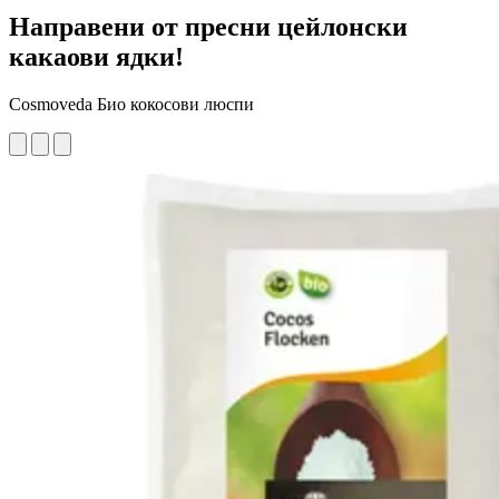
Направени от пресни цейлонски
какаови ядки!
Cosmoveda Био кокосови люспи