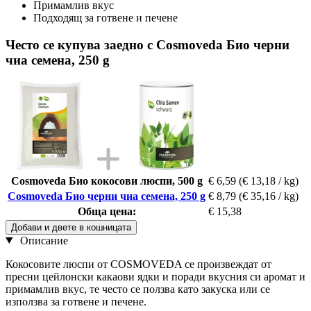
Примамлив вкус
Подходящ за готвене и печене
Често се купува заедно с Cosmoveda Био черни
чиа семена, 250 g
Cosmoveda Био кокосови люспи, 500 g
€ 6,59
(€ 13,18 / kg)
Cosmoveda Био черни чиа семена, 250 g
€ 8,79
(€ 35,16 / kg)
Обща цена:
€ 15,38
Добави и двете в кошницата
Описание
Кокосовите люспи от COSMOVEDA се произвеждат от
пресни цейлонски какаови ядки и поради вкусния си аромат и
примамлив вкус, те често се ползва като закуска или се
използва за готвене и печене.