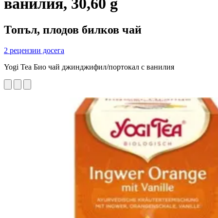
ванилия, 30,60 g
Топъл, плодов билков чай
2 рецензии досега
Yogi Tea Био чай джинджифил/портокал с ванилия