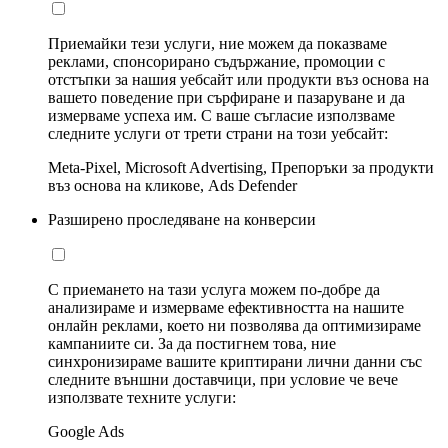
Приемайки тези услуги, ние можем да показваме
реклами, спонсорирано съдържание, промоции с
отстъпки за нашия уебсайт или продукти въз основа на
вашето поведение при сърфиране и пазаруване и да
измерваме успеха им. С ваше съгласие използваме
следните услуги от трети страни на този уебсайт:
Meta-Pixel, Microsoft Advertising, Препоръки за продукти
въз основа на кликове, Ads Defender
Разширено проследяване на конверсии
С приемането на тази услуга можем по-добре да
анализираме и измерваме ефективността на нашите
онлайн реклами, което ни позволява да оптимизираме
кампаниите си. За да постигнем това, ние
синхронизираме вашите криптирани лични данни със
следните външни доставчици, при условие че вече
използвате техните услуги:
Google Ads