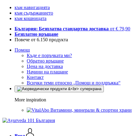
към навигацията
към съдържанието
към кошницата
България: Безплатна стандартна доставка
от € 79,90
Безплатно връщане
Повече от 6.150 продукта
Помощ
Къде е поръчката ми?
Обратно връщане
Цена на доставка
Начини на плащане
Контакт
Всички теми относно „Помощ и поддръжка“
More inspiration
Витамини, минерали & спортни храни
Вход