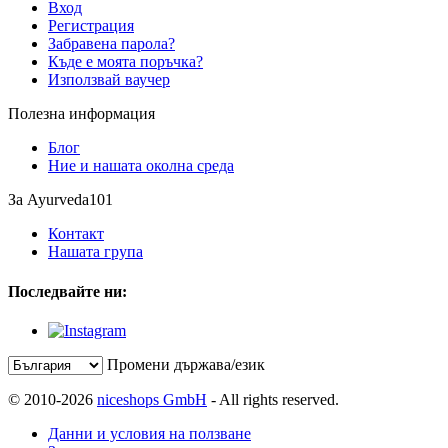
Вход
Регистрация
Забравена парола?
Къде е моята поръчка?
Използвай ваучер
Полезна информация
Блог
Ние и нашата околна среда
За Ayurveda101
Контакт
Нашата група
Последвайте ни:
Промени държава/език
© 2010-2026
niceshops GmbH
- All rights reserved.
Данни и условия на ползване