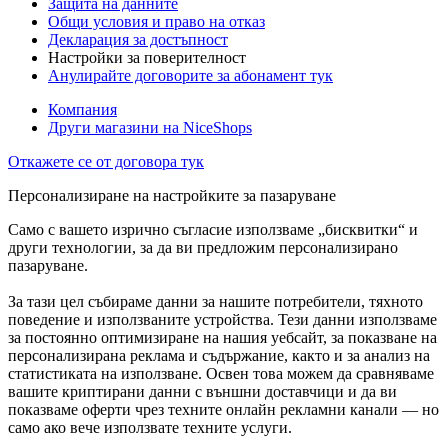
Защита на данните
Общи условия и право на отказ
Декларация за достъпност
Настройки за поверителност
Анулирайте договорите за абонамент тук
Компания
Други магазини на NiceShops
Откажете се от договора тук
Персонализиране на настройките за пазаруване
Само с вашето изрично съгласие използваме „бисквитки“ и
други технологии, за да ви предложим персонализирано
пазаруване.
За тази цел събираме данни за нашите потребители, тяхното
поведение и използваните устройства. Тези данни използваме
за постоянно оптимизиране на нашия уебсайт, за показване на
персонализирана реклама и съдържание, както и за анализ на
статистиката на използване. Освен това можем да сравняваме
вашите криптирани данни с външни доставчици и да ви
показваме оферти чрез техните онлайн рекламни канали — но
само ако вече използвате техните услуги.