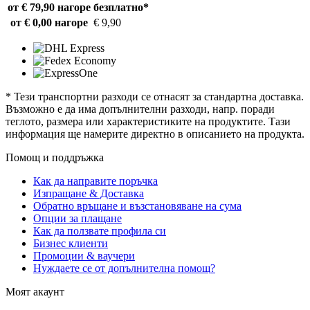
от € 79,90 нагоре
безплатно*
от € 0,00 нагоре
€ 9,90
* Тези транспортни разходи се отнасят за стандартна доставка.
Възможно е да има допълнителни разходи, напр. поради
теглото, размера или характеристиките на продуктите. Тази
информация ще намерите директно в описанието на продукта.
Помощ и поддръжка
Как да направите поръчка
Изпращане & Доставка
Обратно връщане и възстановяване на сума
Опции за плащане
Как да ползвате профила си
Бизнес клиенти
Промоции & ваучери
Нуждаете се от допълнителна помощ?
Моят акаунт