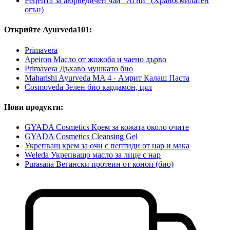
Рецепта за аюрведичен чай "Агни" (Храносмилатен
огън)
Открийте Ayurveda101:
Primavera
Apeiron Масло от жожоба и чаено дърво
Primavera Дъхаво мушкато био
Maharishi Ayurveda MA 4 - Амрит Калаш Паста
Cosmoveda Зелен био кардамон, цял
Нови продукти:
GYADA Cosmetics Крем за кожата около очите
GYADA Cosmetics Cleansing Gel
Укрепващ крем за очи с пептиди от нар и мака
Weleda Укрепващо масло за лице с нар
Purasana Вегански протеин от коноп (био)