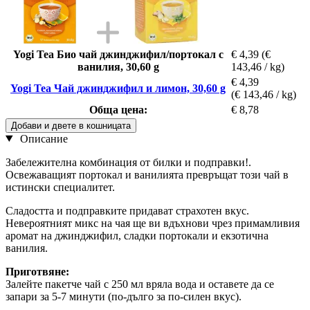
Yogi Tea Био чай джинджифил/портокал с
€ 4,39
(€
ванилия, 30,60 g
143,46 / kg)
€ 4,39
Yogi Tea Чай джинджифил и лимон, 30,60 g
(€ 143,46 / kg)
Обща цена:
€ 8,78
Добави и двете в кошницата
Описание
Забележителна комбинация от билки и подправки!.
Освежаващият портокал и ванилията превръщат този чай в
истински специалитет.
Сладостта и подправките придават страхотен вкус.
Невероятният микс на чая ще ви вдъхнови чрез примамливия
аромат на джинджифил, сладки портокали и екзотична
ванилия.
Приготвяне:
Залейте пакетче чай с 250 мл вряла вода и оставете да се
запари за 5-7 минути (по-дълго за по-силен вкус).