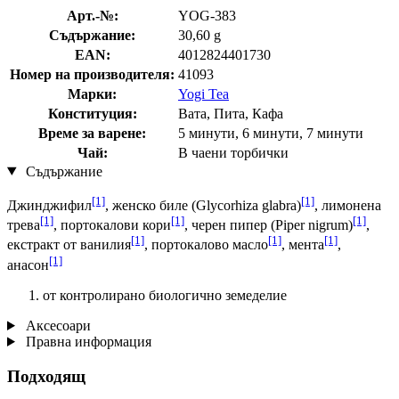
Арт.-№:
YOG-383
Съдържание:
30,60 g
EAN:
4012824401730
Номер на производителя:
41093
Марки:
Yogi Tea
Конституция:
Вата, Пита, Кафа
Време за варене:
5 минути, 6 минути, 7 минути
Чай:
В чаени торбички
Съдържание
[1]
[1]
Джинджифил
, женско биле (Glycorhiza glabra)
, лимонена
[1]
[1]
[1]
трева
, портокалови кори
, черен пипер (Piper nigrum)
,
[1]
[1]
[1]
екстракт от ванилия
, портокалово масло
, мента
,
[1]
анасон
от контролирано биологично земеделие
Аксесоари
Правна информация
Подходящ