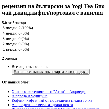
рецензии на български за Yogi Tea Био
чай джинджифил/портокал с ванилия
5,0
от 5 звезди
5 звезди
2
(100%)
4 звезди
0
(0%)
3 звезди
0
(0%)
2 звезди
0
(0%)
1 звезда
0
(0%)
2
оценки
Все още няма отзиви.
Напишете първия коментар за този продукт.
От нашия блог:
Храносмилатеният огън "Агни'' в Аюрверда
Аюрведа и медицина
Кофеин, кафе и чай от аюрведична гледна точка
Аюрведични съвети за здрави нокти