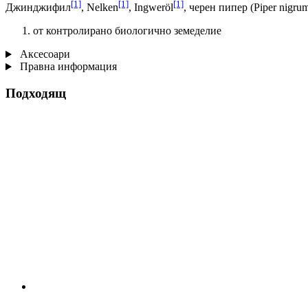
[1]
[1]
[1]
Джинджифил
, Nelken
, Ingweröl
, черен пипер (Piper nigru
от контролирано биологично земеделие
Аксесоари
Правна информация
Подходящ