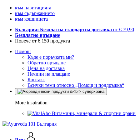
към навигацията
към съдържанието
към кошницата
България: Безплатна стандартна доставка
от € 79,90
Безплатно връщане
Повече от 6.150 продукта
Помощ
Къде е поръчката ми?
Обратно връщане
Цена на доставка
Начини на плащане
Контакт
Всички теми относно „Помощ и поддръжка“
More inspiration
Витамини, минерали & спортни храни
Вход