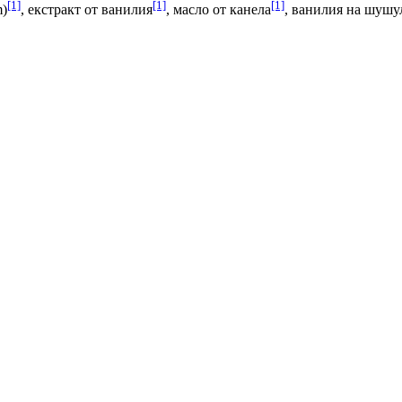
[1]
[1]
[1]
m)
, екстракт от ванилия
, масло от канела
, ванилия на шушу