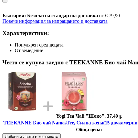
България: Безплатна стандартна доставка
от € 79,90
Повече информация за изпращането и доставката
Характеристики:
Популярен сред децата
От земеделие
Често се купува заедно с TEEKANNE Био чай Nama
Yogi Tea Чай "Шоко", 37,40 g
TEEKANNE Био чай NamasTee, Силна жена(15 двукамерни т
Обща цена:
Добави и двете в кошницата