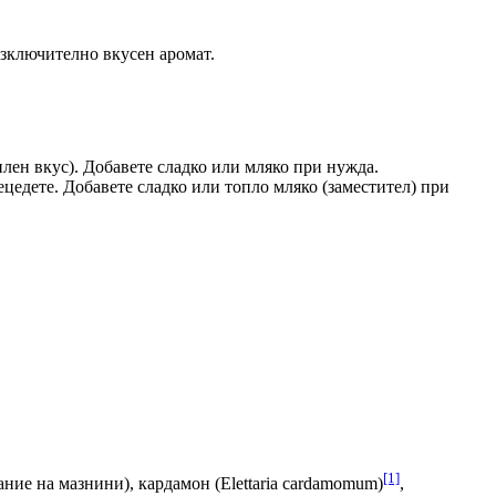
зключително вкусен аромат.
илен вкус). Добавете сладко или мляко при нужда.
рецедете. Добавете сладко или топло мляко (заместител) при
[1]
ание на мазнини), кардамон (Elettaria cardamomum)
,