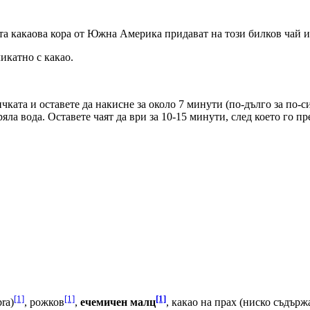
та какаова кора от Южна Америка придават на този билков чай и
икатно с какао.
чката и оставете да накисне за около 7 минути (по-дълго за по-с
яла вода. Оставете чаят да ври за 10-15 минути, след което го п
[1]
[1]
[1]
ra)
, рожков
,
ечемичен малц
, какао на прах (ниско съдърж