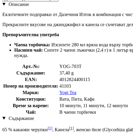
Описание
Екзотичните подправки от Далечния Изток в комбинация с чис
Прекрасните вкусове на джинджифил и канела се съчетават дел
Препоръчителна употреба
Чаена торбичка:
Изсипете 280 мл вряла вода върху торби
Насипен чай:
Сипете 2 чаени лъжички (2,4 г) в 1 литър вр
нужда.
Арт.-№:
YOG-703T
Съдържание:
37,40 g
EAN:
4012824400115
Номер на производителя:
41103
Марки:
Yogi Tea
Конституция:
Вата, Пита, Кафа
Време за варене:
10 минути, 11 минути, 12 минути
Чай:
В чаени торбички
Съдържание
[1]
[1]
65 % какаови черупки
, Канела
, женско биле (Glycorhiza glab