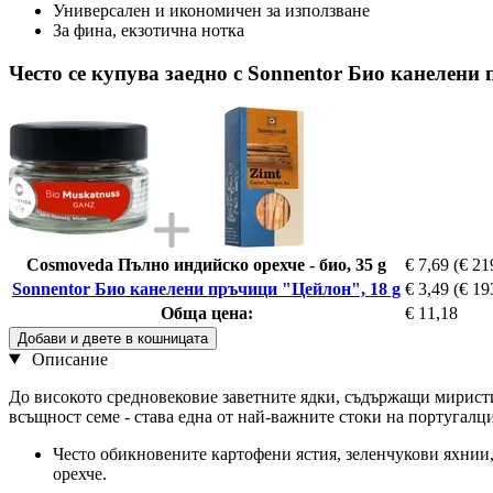
Универсален и икономичен за използване
За фина, екзотична нотка
Често се купува заедно с Sonnentor Био канелени
Cosmoveda Пълно индийско орехче - био, 35 g
€ 7,69
(€ 21
Sonnentor Био канелени пръчици "Цейлон", 18 g
€ 3,49
(€ 19
Обща цена:
€ 11,18
Добави и двете в кошницата
Описание
До високото средновековие заветните ядки, съдържащи миристи
всъщност семе - става една от най-важните стоки на португалци
Често обикновените картофени ястия, зеленчукови яхнии,
орехче.