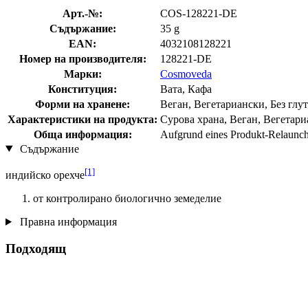
Арт.-№:
COS-128221-DE
Съдържание:
35 g
EAN:
4032108128221
Номер на производителя:
128221-DE
Марки:
Cosmoveda
Конституция:
Вата, Кафа
Форми на хранене:
Веган, Вегетариански, Без глут
Характеристики на продукта:
Сурова храна, Веган, Вегетариа
Обща информация:
Aufgrund eines Produkt-Relaunche
Съдържание
[1]
индийско орехче
от контролирано биологично земеделие
Правна информация
Подходящ