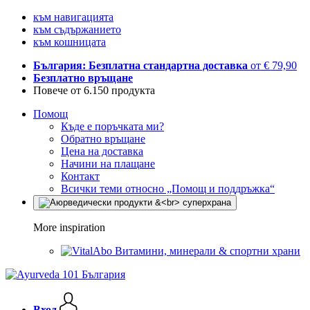
към навигацията
към съдържанието
към кошницата
България: Безплатна стандартна доставка
от € 79,90
Безплатно връщане
Повече от 6.150 продукта
Помощ
Къде е поръчката ми?
Обратно връщане
Цена на доставка
Начини на плащане
Контакт
Всички теми относно „Помощ и поддръжка“
More inspiration
Витамини, минерали & спортни храни
Вход