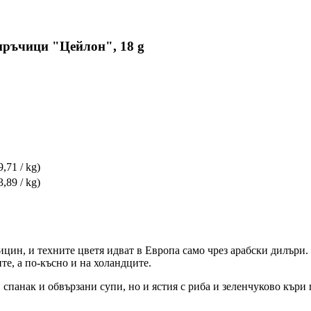
 пръчици "Цейлон", 18 g
9,71 / kg)
3,89 / kg)
цин, и техните цветя идват в Европа само чрез арабски дилъри.
те, а по-късно и на холандците.
 спанак и обвързани супи, но и ястия с риба и зеленчуково кър