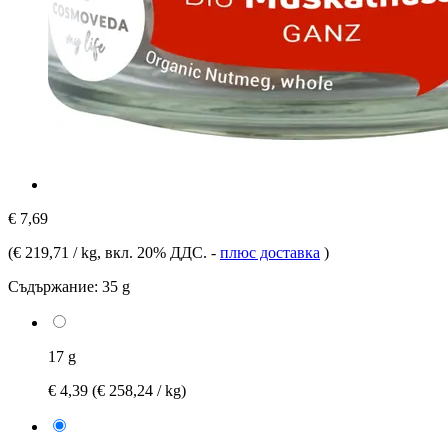
€ 7,69
(
€ 219,71 / kg
, вкл. 20% ДДС.
-
плюс доставка
)
Съдържание:
35 g
17 g
€ 4,39
(€ 258,24 / kg)