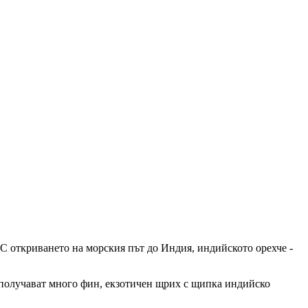
 С откриването на морския път до Индия, индийското орехче -
и получават много фин, екзотичен щрих с щипка индийско