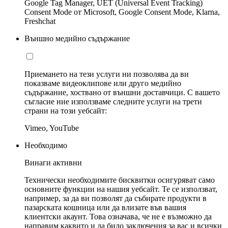
Google Tag Manager, UET (Universal Event Tracking)
Consent Mode от Microsoft, Google Consent Mode, Klarna,
Freshchat
Външно медийно съдържание
Приемането на тези услуги ни позволява да ви
показваме видеоклипове или друго медийно
съдържание, хоствано от външни доставчици. С вашето
съгласие ние използваме следните услуги на трети
страни на този уебсайт:
Vimeo, YouTube
Необходимо
Винаги активни
Технически необходимите бисквитки осигуряват само
основните функции на нашия уебсайт. Те се използват,
например, за да ви позволят да събирате продукти в
пазарската кошница или да влизате във вашия
клиентски акаунт. Това означава, че не е възможно да
направим каквито и да било заключения за вас и всички