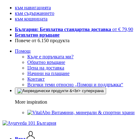
към навигацията
към съдържанието
към кошницата
България: Безплатна стандартна доставка
от € 79,90
Безплатно връщане
Повече от 6.150 продукта
Помощ
Къде е поръчката ми?
Обратно връщане
Цена на доставка
Начини на плащане
Контакт
Всички теми относно „Помощ и поддръжка“
More inspiration
Витамини, минерали & спортни храни
Вход