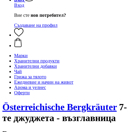
Вход
Вие сте
нов потребител?
Създаване на профил
Марки
Хранителни продукти
Хранителни добавки
Чай
Грижа за тялото
Ежедневие и начин на живот
Арома и уелнес
Оферти
Österreichische Bergkräuter
7-
те джуджета - възглавница