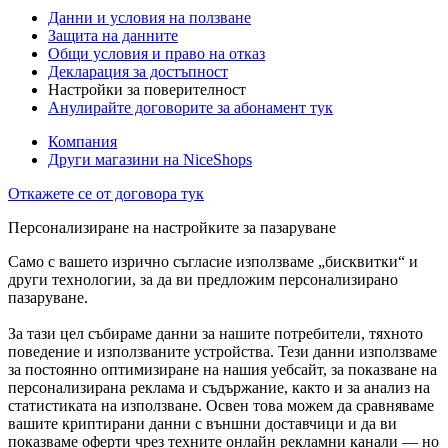
Данни и условия на ползване
Защита на данните
Общи условия и право на отказ
Декларация за достъпност
Настройки за поверителност
Анулирайте договорите за абонамент тук
Компания
Други магазини на NiceShops
Откажете се от договора тук
Персонализиране на настройките за пазаруване
Само с вашето изрично съгласие използваме „бисквитки“ и
други технологии, за да ви предложим персонализирано
пазаруване.
За тази цел събираме данни за нашите потребители, тяхното
поведение и използваните устройства. Тези данни използваме
за постоянно оптимизиране на нашия уебсайт, за показване на
персонализирана реклама и съдържание, както и за анализ на
статистиката на използване. Освен това можем да сравняваме
вашите криптирани данни с външни доставчици и да ви
показваме оферти чрез техните онлайн рекламни канали — но