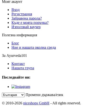
Моят акаунт
Вход
Регистрация
Забравена парола?
Къде е моята поръчка?
Използвай ваучер
Полезна информация
Блог
Ние и нашата околна среда
За Ayurveda101
Контакт
Нашата група
Последвайте ни:
Промени държава/език
© 2010-2026
niceshops GmbH
- All rights reserved.