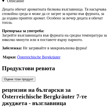
Описание
Децата обичат ароматната билкова възглавница. Тя насърчава
спокойна среда и може да се загрее за кратко във фурната, за
да издава приятен аромат. Особено за вечер децата я обичат
топла.
Препоръка за употреба:
Загрейте възглавницата във фурната на средна температура за
няколко минути или я поставете върху парното.
Забележка:
Не загрявайте в микровълнова фурна!
Марки:
Österreichische Bergkräuter
Продуктови ревюта
Оцени този продукт
рецензии на български за
Österreichische Bergkräuter 7-те
джуджета - възглавница