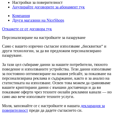
Настройки за поверителност
Анулирайте договорите за абонамент тук
Компания
Други магазини на NiceShops
Откажете се от договора тук
Персонализиране на настройките за пазаруване
Само с вашето изрично съгласие използваме „бисквитки“ и
други технологии, за да ви предложим персонализирано
пазаруване.
За тази цел събираме данни за нашите потребители, тяхното
поведение и използваните устройства. Тези данни използваме
за постоянно оптимизиране на нашия уебсайт, за показване на
персонализирана реклама и съдържание, както и за анализ на
статистиката на използване. Освен това можем да сравняваме
вашите криптирани данни с външни доставчици и да ви
показваме оферти чрез техните онлайн рекламни канали — но
само ако вече използвате техните услуги.
Моля, запознайте се с настройките и нашата
декларация за
поверителност
преди да дадете съгласието си.