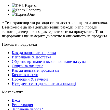
* Тези транспортни разходи се отнасят за стандартна доставка.
Възможно е да има допълнителни разходи, напр. поради
теглото, размера или характеристиките на продуктите. Тази
информация ще намерите директно в описанието на продукта.
Помощ и поддръжка
Как да направите поръчка
Изпращане & Доставка
Обратно връщане и възстановяване на сума
Опции за плащане
Как да ползвате профила си
Бизнес клиенти
Промоции & ваучери
Нуждаете се от допълнителна помощ?
Моят акаунт
Вход
Регистрация
Забравена парола?