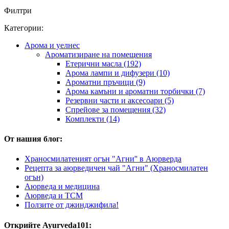
Филтри
Категории:
Арома и уелнес
Ароматизиране на помещения
Етерични масла (192)
Арома лампи и дифузери (10)
Ароматни пръчици (9)
Арома камъни и ароматни торбички (7)
Резервни части и аксесоари (5)
Спрейове за помещения (32)
Комплекти (14)
От нашия блог:
Храносмилатеният огън "Агни'' в Аюрверда
Рецепта за аюрведичен чай "Агни" (Храносмилатен
огън)
Аюрведа и медицина
Аюрведа и TCM
Ползите от джинджифила!
Открийте Ayurveda101: