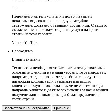
Приемането на тези услуги ни позволява да ви
показваме видеоклипове или друго медийно
съдържание, хоствано от външни доставчици. С вашето
съгласие ние използваме следните услуги на трети
страни на този уебсайт:
Vimeo, YouTube
Необходимо
Винаги активни
Технически необходимите бисквитки осигуряват само
основните функции на нашия уебсайт. Те се използват,
например, за да ви позволят да събирате продукти в
пазарската кошница или да влизате във вашия
клиентски акаунт. Това означава, че не е възможно да
направим каквито и да било заключения за вас и всички
получени данни никога няма да бъдат предадени на
трети страни.
Запаметяване на настройките
Приемане