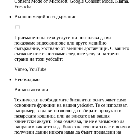
Consent Mode от Microsoft, Google Consent Mode, Klarna,
Freshchat
Външно медийно съдържание
Приемането на тези услуги ни позволява да ви
показваме видеоклипове или друго медийно
съдържание, хоствано от външни доставчици. С вашето
съгласие ние използваме следните услуги на трети
страни на този уебсайт:
Vimeo, YouTube
Необходимо
Винаги активни
Технически необходимите бисквитки осигуряват само
основните функции на нашия уебсайт. Те се използват,
например, за да ви позволят да събирате продукти в
пазарската кошница или да влизате във вашия
клиентски акаунт. Това означава, че не е възможно да
направим каквито и да било заключения за вас и всички
получени данни никога няма да бъдат предадени на