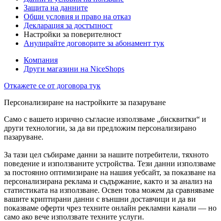
Защита на данните
Общи условия и право на отказ
Декларация за достъпност
Настройки за поверителност
Анулирайте договорите за абонамент тук
Компания
Други магазини на NiceShops
Откажете се от договора тук
Персонализиране на настройките за пазаруване
Само с вашето изрично съгласие използваме „бисквитки“ и
други технологии, за да ви предложим персонализирано
пазаруване.
За тази цел събираме данни за нашите потребители, тяхното
поведение и използваните устройства. Тези данни използваме
за постоянно оптимизиране на нашия уебсайт, за показване на
персонализирана реклама и съдържание, както и за анализ на
статистиката на използване. Освен това можем да сравняваме
вашите криптирани данни с външни доставчици и да ви
показваме оферти чрез техните онлайн рекламни канали — но
само ако вече използвате техните услуги.