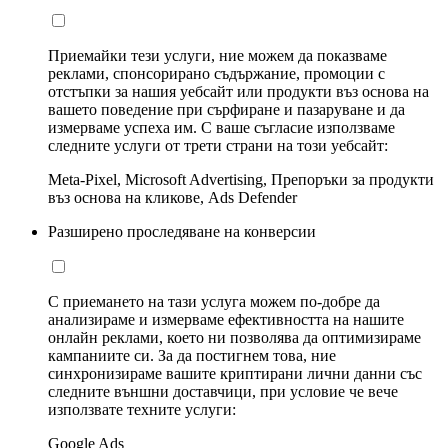
Приемайки тези услуги, ние можем да показваме
реклами, спонсорирано съдържание, промоции с
отстъпки за нашия уебсайт или продукти въз основа на
вашето поведение при сърфиране и пазаруване и да
измерваме успеха им. С ваше съгласие използваме
следните услуги от трети страни на този уебсайт:
Meta-Pixel, Microsoft Advertising, Препоръки за продукти
въз основа на кликове, Ads Defender
Разширено проследяване на конверсии
С приемането на тази услуга можем по-добре да
анализираме и измерваме ефективността на нашите
онлайн реклами, което ни позволява да оптимизираме
кампаниите си. За да постигнем това, ние
синхронизираме вашите криптирани лични данни със
следните външни доставчици, при условие че вече
използвате техните услуги:
Google Ads