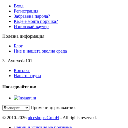
Вход
Регистрация
Забравена парола?
Къде е моята поръчка?
Използвай ваучер
Полезна информация
Блог
Ние и нашата околна среда
За Ayurveda101
Контакт
Нашата група
Последвайте ни:
Промени държава/език
© 2010-2026
niceshops GmbH
- All rights reserved.
Данни и условия на ползване