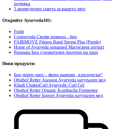
почивка
5 аюрведични съвета за вашето лято
Открийте Ayurveda101:
Fushi
Cosmoveda Смлян кимион - био
FAIRMOVE Fitness Band Strong Plus (Purple)
Home of Ayurveda somamed Магнезиев цитрат
Purasana Био суроватъчен протеин на прах
Нови продукти:
Био черен орех – фино нарязан „класически“
Obsthof Retter Арония Ayurveda натурален мед
Khadi ChakraCurl Ayurvedic Curl Gel
Obsthof Retter Organic Kombucha Fermentee
Obsthof Retter Ingwer Ayurveda натурален мед