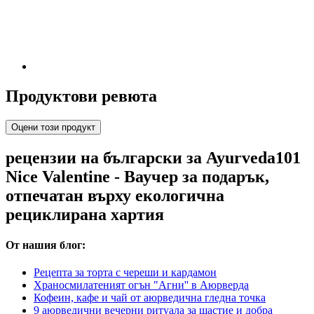
Продуктови ревюта
Оцени този продукт
рецензии на български за Ayurveda101
Nice Valentine - Ваучер за подарък,
отпечатан върху екологична
рециклирана хартия
От нашия блог:
Рецепта за торта с череши и кардамон
Храносмилатеният огън "Агни'' в Аюрверда
Кофеин, кафе и чай от аюрведична гледна точка
9 аюрведични вечерни ритуала за щастие и добра