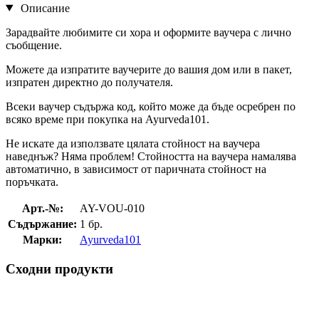
Описание
Зарадвайте любимите си хора и оформите ваучера с лично
съобщение.
Можете да изпратите ваучерите до вашия дом или в пакет,
изпратен директно до получателя.
Всеки ваучер съдържа код, който може да бъде осребрен по
всяко време при покупка на Ayurveda101.
Не искате да използвате цялата стойност на ваучера
наведнъж? Няма проблем! Стойността на ваучера намалява
автоматично, в зависимост от паричната стойност на
поръчката.
Арт.-№:
AY-VOU-010
Съдържание:
1 бр.
Марки:
Ayurveda101
Сходни продукти