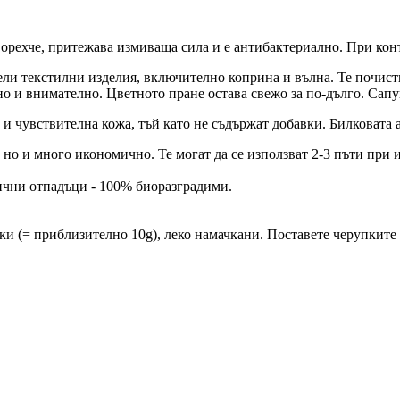
рехче, притежава измиваща сила и е антибактериално. При конта
ли текстилни изделия, включително коприна и вълна. Те почиств
но и внимателно. Цветното пране остава свежо за по-дълго. Сап
и чувствителна кожа, тъй като не съдържат добавки. Билковата 
 но и много икономично. Те могат да се използват 2-3 пъти при 
нични отпадъци - 100% биоразградими.
ки (= приблизително 10g), леко намачкани. Поставете черупките в