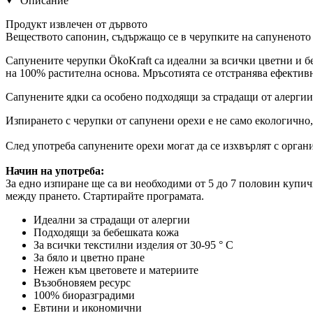
Описание
Продукт извлечен от дървото
Веществото сапонин, съдържащо се в черупките на сапуненото о
Сапунените черупки ÖkoKraft са идеални за всички цветни и бе
на 100% растителна основа. Мръсотията се отстранява ефектив
Сапунените ядки са особено подходящи за страдащи от алергии 
Изпирането с черупки от сапунени орехи е не само екологично,
След употреба сапунените орехи могат да се изхвърлят с орга
Начин на употреба
:
За едно изпиране ще са ви необходими от 5 до 7 половин купич
между прането. Стартирайте програмата.
Идеални за страдащи от алергии
Подходящи за бебешката кожа
За всички текстилни изделия от 30-95 ° C
За бяло и цветно пране
Нежен към цветовете и материите
Възобновяем ресурс
100% биоразградими
Евтини и икономични