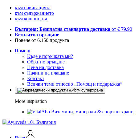
към навигацията
към съдържанието
към кошницата
България: Безплатна стандартна доставка
от € 79,90
Безплатно връщане
Повече от 6.150 продукта
Помощ
Къде е поръчката ми?
Обратно връщане
Цена на доставка
Начини на плащане
Контакт
Всички теми относно „Помощ и поддръжка“
More inspiration
Витамини, минерали & спортни храни
Вход