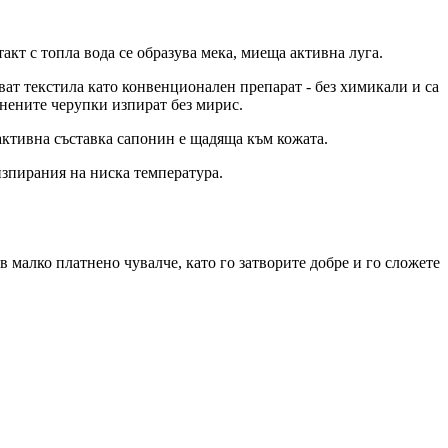
кт с топла вода се образува мека, миеща активна луга.
ат текстила като конвенционален препарат - без химикали и са
унените черупки изпират без мирис.
активна съставка сапонин е щадяща към кожата.
изпирания на ниска температура.
 малко платнено чувалче, като го затворите добре и го сложете