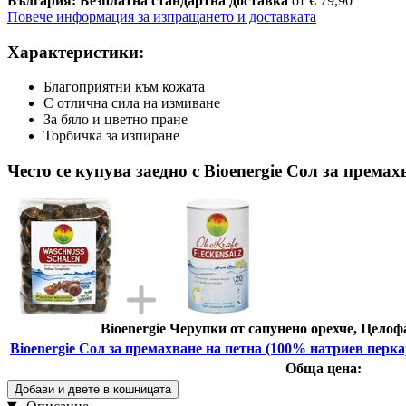
България: Безплатна стандартна доставка
от € 79,90
Повече информация за изпращането и доставката
Характеристики:
Благоприятни към кожата
С отлична сила на измиване
За бяло и цветно пране
Торбичка за изпиране
Често се купува заедно с Bioenergie Сол за према
Bioenergie Черупки от сапунено орехче, Целоф
Bioenergie Сол за премахване на петна (100% натриев перка
Обща цена:
Добави и двете в кошницата