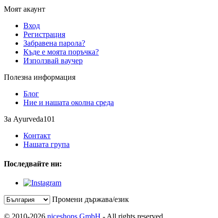
Моят акаунт
Вход
Регистрация
Забравена парола?
Къде е моята поръчка?
Използвай ваучер
Полезна информация
Блог
Ние и нашата околна среда
За Ayurveda101
Контакт
Нашата група
Последвайте ни:
Промени държава/език
© 2010-2026
niceshops GmbH
- All rights reserved.