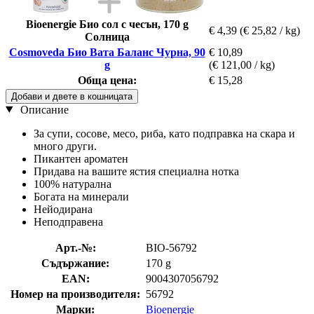
Bioenergie Био сол с чесън, 170 g
€ 4,39
(€ 25,82 / kg)
Солница
Cosmoveda Био Вата Баланс Чурна, 90
€ 10,89
g
(€ 121,00 / kg)
Обща цена:
€ 15,28
Добави и двете в кошницата
Описание
За супи, сосове, месо, риба, като подправка на скара и
много други.
Пикантен ароматен
Придава на вашите ястия специална нотка
100% натурална
Богата на минерали
Нейодирана
Неподправена
Арт.-№:
BIO-56792
Съдържание:
170 g
EAN:
9004307056792
Номер на производителя:
56792
Марки:
Bioenergie