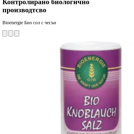
Контролирано биологично
производтсво
Bioenergie Био сол с чесън