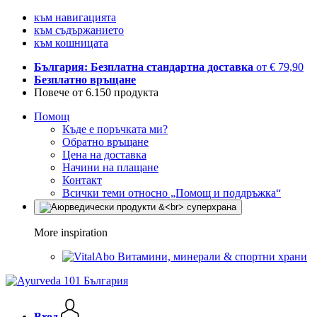
към навигацията
към съдържанието
към кошницата
България: Безплатна стандартна доставка
от € 79,90
Безплатно връщане
Повече от 6.150 продукта
Помощ
Къде е поръчката ми?
Обратно връщане
Цена на доставка
Начини на плащане
Контакт
Всички теми относно „Помощ и поддръжка“
More inspiration
Витамини, минерали & спортни храни
Вход