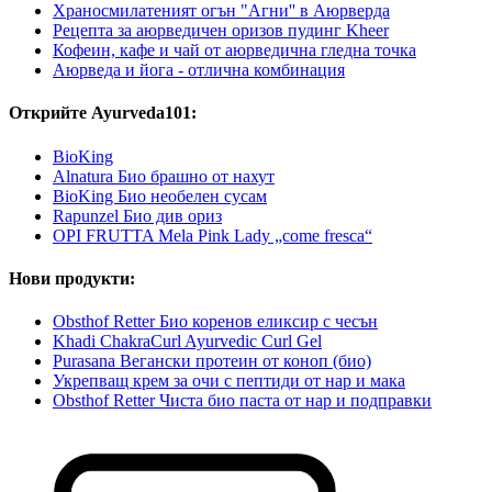
Храносмилатеният огън "Агни'' в Аюрверда
Рецепта за аюрведичен оризов пудинг Kheer
Кофеин, кафе и чай от аюрведична гледна точка
Аюрведа и йога - отлична комбинация
Открийте Ayurveda101:
BioKing
Alnatura Био брашно от нахут
BioKing Био необелен сусам
Rapunzel Био див ориз
OPI FRUTTA Mela Pink Lady „come fresca“
Нови продукти:
Obsthof Retter Био коренов еликсир с чесън
Khadi ChakraCurl Ayurvedic Curl Gel
Purasana Вегански протеин от коноп (био)
Укрепващ крем за очи с пептиди от нар и мака
Obsthof Retter Чиста био паста от нар и подправки