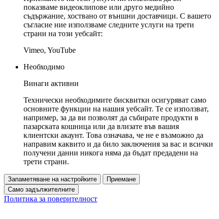
показваме видеоклипове или друго медийно
съдържание, хоствано от външни доставчици. С вашето
съгласие ние използваме следните услуги на трети
страни на този уебсайт:
Vimeo, YouTube
Необходимо
Винаги активни
Технически необходимите бисквитки осигуряват само
основните функции на нашия уебсайт. Те се използват,
например, за да ви позволят да събирате продукти в
пазарската кошница или да влизате във вашия
клиентски акаунт. Това означава, че не е възможно да
направим каквито и да било заключения за вас и всички
получени данни никога няма да бъдат предадени на
трети страни.
Запаметяване на настройките
Приемане
Само задължителните
Политика за поверителност