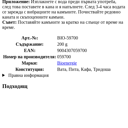
Приложение:
Изплакнете с вода преди първата употреба,
след това поставете в кана и я напълнете. След 3-4 часа водата
се зарежда с вибрациите на камъните. Почиствайте редовно
каната и скъпоценните камъни.
Съвет:
Поставяйте камъните за кратко на слънце от време на
време.
Арт.-№:
BIO-59700
Съдържание:
200 g
EAN:
9004307059700
Номер на производителя:
059700
Марки:
Bioenergie
Конституция:
Вата, Пита, Кафа, Тридоша
Правна информация
Подходящ