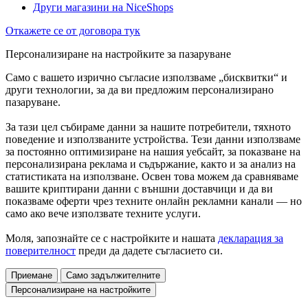
Други магазини на NiceShops
Откажете се от договора тук
Персонализиране на настройките за пазаруване
Само с вашето изрично съгласие използваме „бисквитки“ и
други технологии, за да ви предложим персонализирано
пазаруване.
За тази цел събираме данни за нашите потребители, тяхното
поведение и използваните устройства. Тези данни използваме
за постоянно оптимизиране на нашия уебсайт, за показване на
персонализирана реклама и съдържание, както и за анализ на
статистиката на използване. Освен това можем да сравняваме
вашите криптирани данни с външни доставчици и да ви
показваме оферти чрез техните онлайн рекламни канали — но
само ако вече използвате техните услуги.
Моля, запознайте се с настройките и нашата
декларация за
поверителност
преди да дадете съгласието си.
Приемане
Само задължителните
Персонализиране на настройките