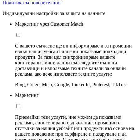
Политика за поверителност
Индивидуални настройки за защита на данните
Маркетинг чрез Customer Match
С вашето съгласие ще ви информираме и за промоции
извън нашия уебсайт и ще ви показваме подходящи
продукти. За тази цел синхронизираме вашите
криптирани лични данни със следните външни
доставчици и използваме техните канали за онлайн
реклама, ако вече използвате техните услуги:
Bing, Criteo, Meta, Google, LinkedIn, Pinterest, TikTok
Маркетинг
Приемайки тези услуги, ние можем да показваме
реклами, спонсорирано съдържание, промоции с
отстъпки за нашия уебсайт или продукти въз основа на
вашето поведение при сърфиране и пазаруване и да
измерваме успеха им. С ваше съгласие използваме