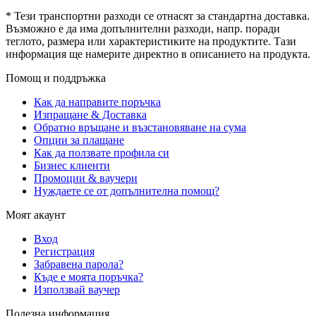
* Тези транспортни разходи се отнасят за стандартна доставка.
Възможно е да има допълнителни разходи, напр. поради
теглото, размера или характеристиките на продуктите. Тази
информация ще намерите директно в описанието на продукта.
Помощ и поддръжка
Как да направите поръчка
Изпращане & Доставка
Обратно връщане и възстановяване на сума
Опции за плащане
Как да ползвате профила си
Бизнес клиенти
Промоции & ваучери
Нуждаете се от допълнителна помощ?
Моят акаунт
Вход
Регистрация
Забравена парола?
Къде е моята поръчка?
Използвай ваучер
Полезна информация