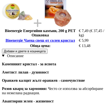
Bioenergie Енергийни камъни, 200 g PET
€ 7,49
(€ 37,45 /
Опаковка
kg)
Bioenergie Чаена свещ от солен кристал
€ 5,99
Обща цена:
€ 13,48
Добави и двете в кошницата
Описание
Каменният кристал - за яснота
Аметист лилав - духовност
Оранжев калцит жълт-оранжев - самочувствие
Розов кварц за хармония:
Често се използва за абсорбиране
на нежелана радиация.
Авантюрин зелен - жизненост