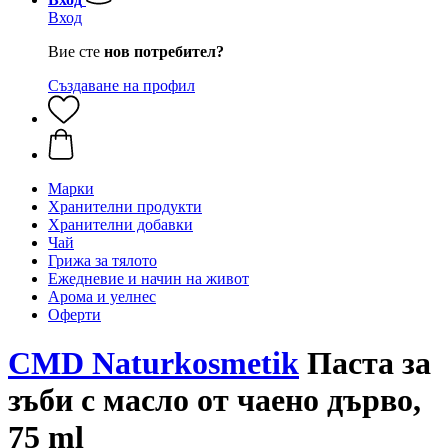
Вход
Вие сте
нов потребител?
Създаване на профил
Марки
Хранителни продукти
Хранителни добавки
Чай
Грижа за тялото
Ежедневие и начин на живот
Арома и уелнес
Оферти
CMD Naturkosmetik
Паста за
зъби с масло от чаено дърво,
75 ml