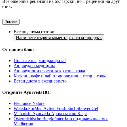
Все още няма рецензии на български, но 1 рецензии на друг
език.
Покажи
Все още няма отзиви.
Напишете първия коментар за този продукт.
От нашия блог:
Ползите от джинджифила!
Аюрведа и медицина
Аюрведични съвети за красива кожа
Кофеин, кафе и чай от аюрведична гледна точка
Веган диета в ежедневието
Открийте Ayurveda101:
Fleurance Nature
Weleda ForMen Active Fresh 3in1 Shower Gel
Maharishi Ayurveda Арома масло Кафа
Österreichische Bergkräuter Био подправъчна смес
Mediterran