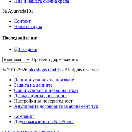
Ние и нашата околна среда
За Ayurveda101
Контакт
Нашата група
Последвайте ни:
Промени държава/език
© 2010-2026
niceshops GmbH
- All rights reserved.
Данни и условия на ползване
Защита на данните
Общи условия и право на отказ
Декларация за достъпност
Настройки за поверителност
Анулирайте договорите за абонамент тук
Компания
Други магазини на NiceShops
Откажете се от договора тук