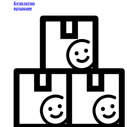
Безплатно
връщане