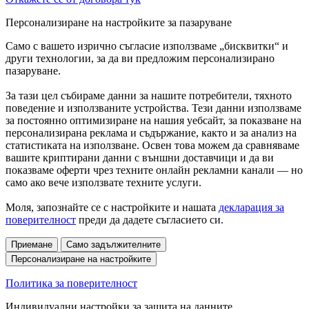
Персонализиране на настройките за пазаруване
Само с вашето изрично съгласие използваме „бисквитки“ и
други технологии, за да ви предложим персонализирано
пазаруване.
За тази цел събираме данни за нашите потребители, тяхното
поведение и използваните устройства. Тези данни използваме
за постоянно оптимизиране на нашия уебсайт, за показване на
персонализирана реклама и съдържание, както и за анализ на
статистиката на използване. Освен това можем да сравняваме
вашите криптирани данни с външни доставчици и да ви
показваме оферти чрез техните онлайн рекламни канали — но
само ако вече използвате техните услуги.
Моля, запознайте се с настройките и нашата
декларация за
поверителност
преди да дадете съгласието си.
Приемане
Само задължителните
Персонализиране на настройките
Политика за поверителност
Индивидуални настройки за защита на данните