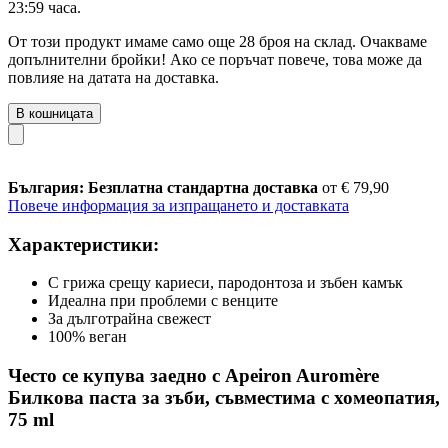
23:59 часа
.
От този продукт имаме само още 28 броя на склад. Очакваме
допълнителни бройки! Ако се поръчат повече, това може да
повлияе на датата на доставка.
В кошницата
България: Безплатна стандартна доставка
от € 79,90
Повече информация за изпращането и доставката
Характеристики:
С грижа срещу кариеси, пародонтоза и зъбен камък
Идеална при проблеми с венците
За дълготрайна свежест
100% веган
Често се купува заедно с Apeiron Auromère
Билкова паста за зъби, съвместима с хомеопатия,
75 ml