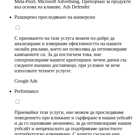
Meta-Pixel, Microsoft Advertising, Препоръки за продукти
въз основа на кликове, Ads Defender
Разширено проследяване на конверсии
С приемането на тази услуга можем по-добре да
анализираме и измерваме ефективността на нашите
онлайн реклами, което ни позволява да оптимизираме
кампаниите си. За да постигнем това, ние
синхронизираме вашите криптирани лични данни със
следните външни доставчици, при условие че вече
използвате техните услуги:
Google Ads
Performance
Приемайки тези услуги, ние можем да проследяваме
поведението при кликване и сърфиране в нашия уебсайт
и да го оценяваме анонимно, за да оптимизираме нашия
уебсайт и непрекъснато да подобряваме цялостното
потребителско изживяване. С вашето съгласие ние