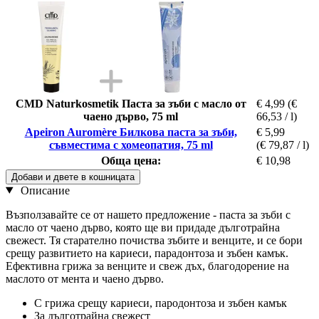
CMD Naturkosmetik Паста за зъби с масло от
€ 4,99
(€
чаено дърво, 75 ml
66,53 / l)
Apeiron Auromère Билкова паста за зъби,
€ 5,99
съвместима с хомеопатия, 75 ml
(€ 79,87 / l)
Обща цена:
€ 10,98
Добави и двете в кошницата
Описание
Възползавайте се от нашето предложение - паста за зъби с
масло от чаено дърво, която ще ви придаде дълготрайна
свежест. Тя старателно почиства зъбите и венците, и се бори
срещу развитието на кариеси, парадонтоза и зъбен камък.
Ефективна грижа за венците и свеж дъх, благодорение на
маслото от мента и чаено дърво.
С грижа срещу кариеси, пародонтоза и зъбен камък
За дълготрайна свежест