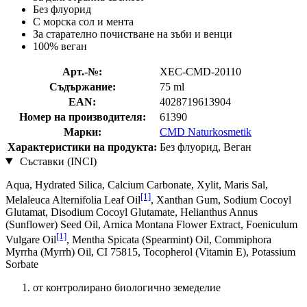
Без флуорид
С морска сол и мента
За старателно почистване на зъби и венци
100% веган
Арт.-№:
XEC-CMD-20110
Съдържание:
75 ml
EAN:
4028719613904
Номер на производителя:
61390
Марки:
CMD Naturkosmetik
Характеристики на продукта:
Без флуорид, Веган
Съставки (INCI)
Aqua, Hydrated Silica, Calcium Carbonate, Xylit, Maris Sal,
[1]
Melaleuca Alternifolia Leaf Oil
, Xanthan Gum, Sodium Cocoyl
Glutamat, Disodium Cocoyl Glutamate, Helianthus Annus
(Sunflower) Seed Oil, Arnica Montana Flower Extract, Foeniculum
[1]
Vulgare Oil
, Mentha Spicata (Spearmint) Oil, Commiphora
Myrrha (Myrrh) Oil, CI 75815, Tocopherol (Vitamin E), Potassium
Sorbate
от контролирано биологично земеделие