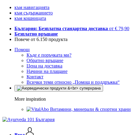
към навигацията
към съдържанието
към кошницата
България: Безплатна стандартна доставка
от € 79,90
Безплатно връщане
Повече от 6.150 продукта
Помощ
Къде е поръчката ми?
Обратно връщане
Цена на доставка
Начини на плащане
Контакт
Всички теми относно „Помощ и поддръжка“
More inspiration
Витамини, минерали & спортни храни
Вход