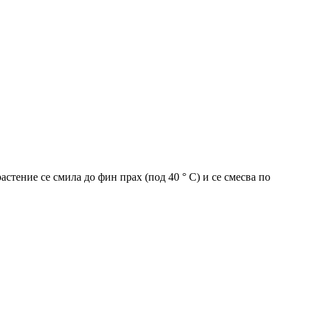
стение се смила до фин прах (под 40 ° C) и се смесва по