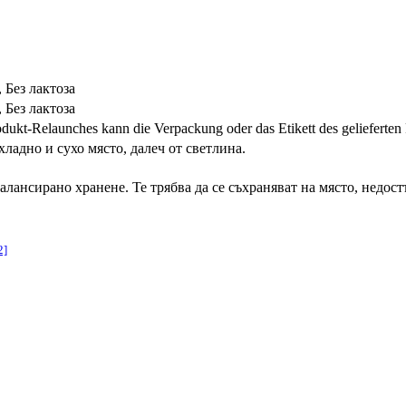
, Без лактоза
, Без лактоза
dukt-Relaunches kann die Verpackung oder das Etikett des gelieferten
ладно и сухо място, далеч от светлина.
лансирано хранене. Те трябва да се съхраняват на място, недост
2]