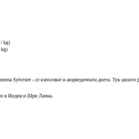
 / kg)
 kg)
ma Sylvestre - се използват в аюрведичната диета. Тук цялото ра
ти в Индия и Шри Ланка.