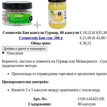
Cosmoveda Био капсули Гурмар, 80 капсули
€ 16,52
(€ 635,38
Cosmoveda Био гхи, 500 g
€ 21,99
(€ 43,98 /
Обща цена:
€ 38,51
Добави и двете в кошницата
Описание
Корените, листата и семената на Гурмар или Мешасринги - Gymne
традиционни методи.
Произхожда от справедлива търговия и органични проек
Препоръчителна употреба:
Вземете 2 х 5 капсули между храненията с топла вода.
Арт.-№:
COS-142425-DE
Съдържание:
80 капсули