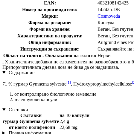
EAN:
4032108142425
Номер на производителя:
142425-DE
Марки:
Cosmoveda
Форма на дозиране:
Капсула
Форми на хранене:
Веган, Без глутен
Характеристики на продукта:
Веган, Без глутен
Обща информация:
Aufgrund eines Pro
Инструкции за съхранение:
Съхранявайте на х
Област на тялото - Оплаквания на тялото:
Нерви
i
Хранителните добавки не са заместител на разнообразното и ба
Препоръчителната дневна доза не бива да се надвишава.
Съдържание
[1]
[
71 % гурмар Gymnema sylvestre
, Hydroxypropylmethylcellulose
от контролирано биологично земеделие
зеленчукови капсули
Съставки
Съставки
на 10 капсули
гурмар Gymnema sylvestre
2,4 g
от които полифеноли
22,68 mg
Правна информация