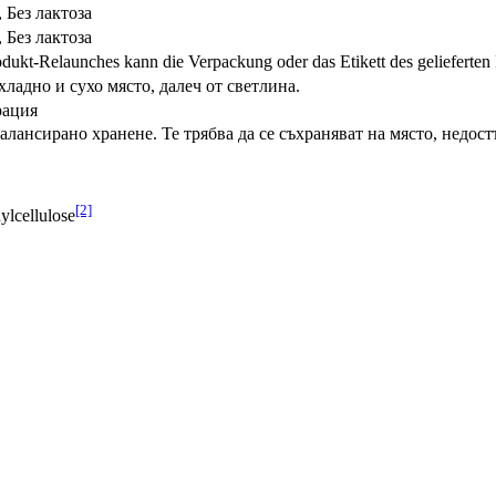
, Без лактоза
, Без лактоза
dukt-Relaunches kann die Verpackung oder das Etikett des gelieferten
ладно и сухо място, далеч от светлина.
рация
лансирано хранене. Те трябва да се съхраняват на място, недост
[2]
lcellulose