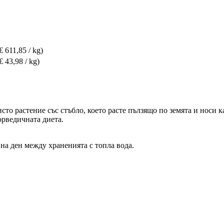
€ 611,85 / kg)
€ 43,98 / kg)
исто растение със стъбло, което расте пълзящо по земята и носи к
юрведичната диета.
 на ден между храненията с топла вода.