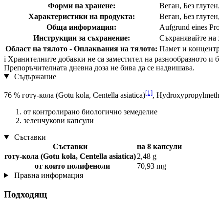
Форми на хранене:
Веган, Без глутен
Характеристики на продукта:
Веган, Без глутен
Обща информация:
Aufgrund eines Pro
Инструкции за съхранение:
Съхранявайте на х
Област на тялото - Оплаквания на тялото:
Памет и концент
i
Хранителните добавки не са заместител на разнообразното и ба
Препоръчителната дневна доза не бива да се надвишава.
Съдържание
[1]
76 % готу-кола (Gotu kola, Centella asiatica)
, Hydroxypropylmethy
от контролирано биологично земеделие
зеленчукови капсули
Съставки
Съставки
на 8 капсули
готу-кола (Gotu kola, Centella asiatica)
2,48 g
от които полифеноли
70,93 mg
Правна информация
Подходящ