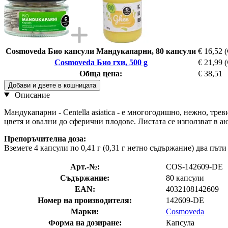
Cosmoveda Био капсули Мандукапарни, 80 капсули
€ 16,52
(
Cosmoveda Био гхи, 500 g
€ 21,99
(
Обща цена:
€ 38,51
Добави и двете в кошницата
Описание
Мандукапарни - Centella asiatica - е многогодишно, нежно, трев
цветя и овални до сферични плодове. Листата се използват в а
Препоръчителна доза:
Вземете 4 капсули по 0,41 г (0,31 г нетно съдържание) два пъти
Арт.-№:
COS-142609-DE
Съдържание:
80 капсули
EAN:
4032108142609
Номер на производителя:
142609-DE
Марки:
Cosmoveda
Форма на дозиране:
Капсула