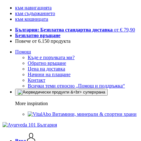
към навигацията
към съдържанието
към кошницата
България: Безплатна стандартна доставка
от € 79,90
Безплатно връщане
Повече от 6.150 продукта
Помощ
Къде е поръчката ми?
Обратно връщане
Цена на доставка
Начини на плащане
Контакт
Всички теми относно „Помощ и поддръжка“
More inspiration
Витамини, минерали & спортни храни
Вход