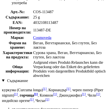
употреба
Арт.-№:
COS-113487
Съдържание:
25 g
EAN:
4032108113487
Номер на
113487-DE
производителя:
Марки:
Cosmoveda
Форми на
Веган, Вегетариански, Без глутен, Без
хранене:
лактоза
Характеристики
Сурова храна, Веган, Вегетарианско, Без
на продукта:
глутен, Без лактоза
Aufgrund eines Produkt-Relaunches kann die
Обща
Verpackung oder das Etikett des gelieferten
информация:
Produkts vom dargestellten Produktbild optisch
abweichen
Съдържание
[1]
[1]
куркума (Curcuma longa)
, Кориандър
, черен пипер (Piper
[1]
[1]
[1]
[1]
[1]
nigrum)
,
горчица
, Кимион
, Джинджифил
, Чили
,
[1]
[1]
индийско орехче
, Чесън