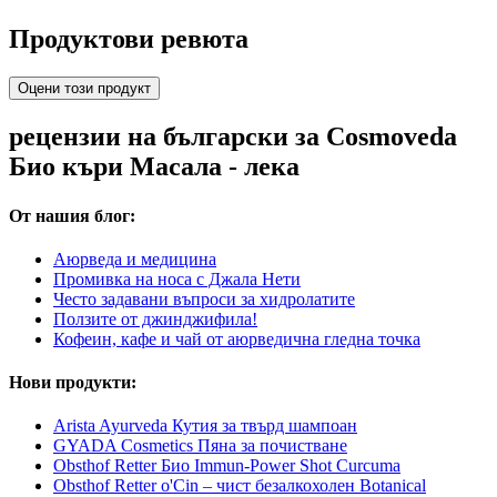
Продуктови ревюта
Оцени този продукт
рецензии на български за Cosmoveda
Био къри Масала - лека
От нашия блог:
Аюрведа и медицина
Промивка на носа с Джала Нети
Често задавани въпроси за хидролатите
Ползите от джинджифила!
Кофеин, кафе и чай от аюрведична гледна точка
Нови продукти:
Arista Ayurveda Кутия за твърд шампоан
GYADA Cosmetics Пяна за почистване
Obsthof Retter Био Immun-Power Shot Curcuma
Obsthof Retter o'Cin – чист безалкохолен Botanical