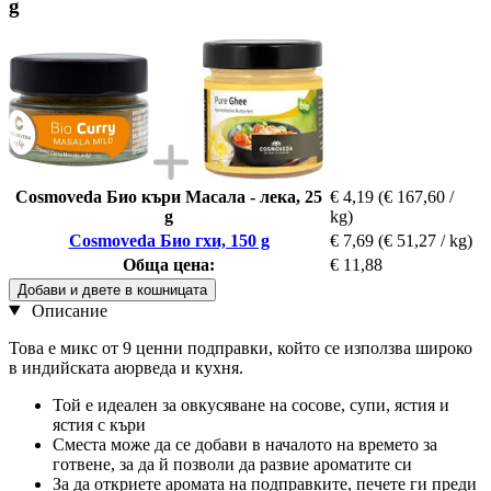
g
Cosmoveda Био къри Масала - лека, 25
€ 4,19
(€ 167,60 /
g
kg)
Cosmoveda Био гхи, 150 g
€ 7,69
(€ 51,27 / kg)
Обща цена:
€ 11,88
Добави и двете в кошницата
Описание
Това е микс от 9 ценни подправки, който се използва широко
в индийската аюрведа и кухня.
Той е идеален за овкусяване на сосове, супи, ястия и
ястия с къри
Сместа може да се добави в началото на времето за
готвене, за да й позволи да развие ароматите си
За да откриете аромата на подправките, печете ги преди