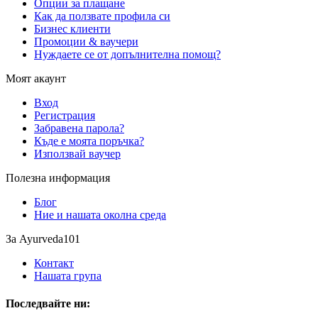
Опции за плащане
Как да ползвате профила си
Бизнес клиенти
Промоции & ваучери
Нуждаете се от допълнителна помощ?
Моят акаунт
Вход
Регистрация
Забравена парола?
Къде е моята поръчка?
Използвай ваучер
Полезна информация
Блог
Ние и нашата околна среда
За Ayurveda101
Контакт
Нашата група
Последвайте ни: