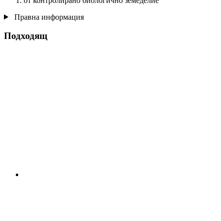
от контролирано биологично земеделие
Правна информация
Подходящ