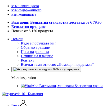
към навигацията
към съдържанието
към кошницата
България: Безплатна стандартна доставка
от € 79,90
Безплатно връщане
Повече от 6.150 продукта
Помощ
Къде е поръчката ми?
Обратно връщане
Цена на доставка
Начини на плащане
Контакт
Всички теми относно „Помощ и поддръжка“
More inspiration
Витамини, минерали & спортни храни
Вход