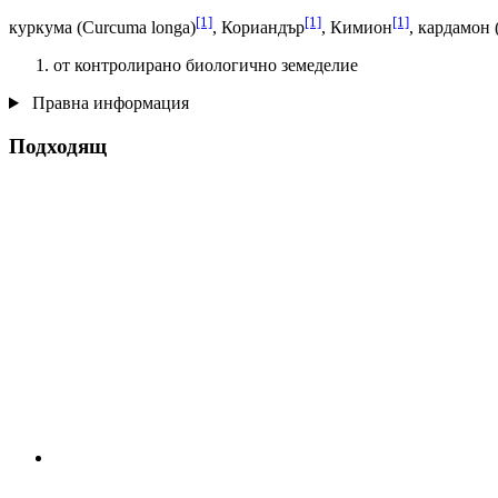
[1]
[1]
[1]
куркума (Curcuma longa)
, Кориандър
, Кимион
, кардамон 
от контролирано биологично земеделие
Правна информация
Подходящ