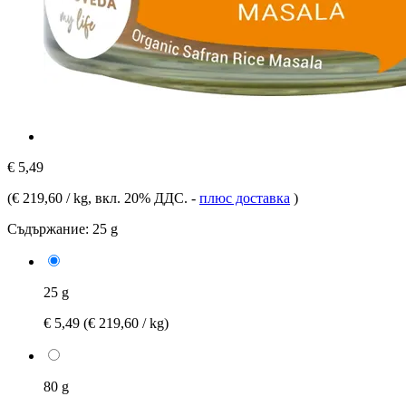
€ 5,49
(
€ 219,60 / kg
, вкл. 20% ДДС.
-
плюс доставка
)
Съдържание:
25 g
25 g
€ 5,49
(€ 219,60 / kg)
80 g