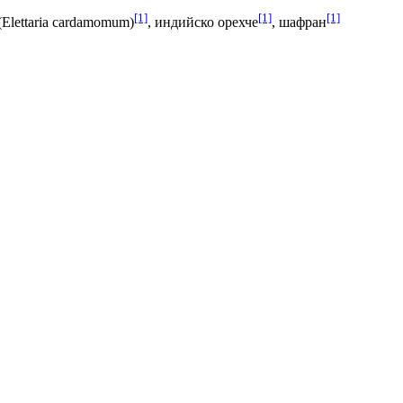
[1]
[1]
[1]
(Elettaria cardamomum)
, индийско орехче
, шафран