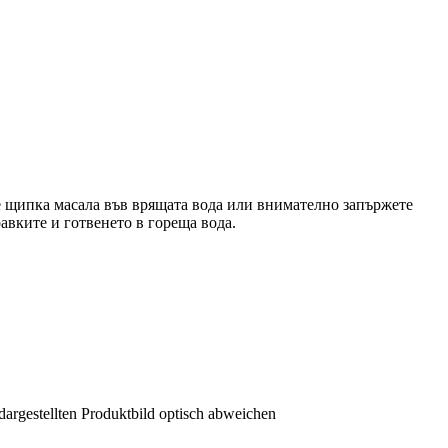
 щипка масала във врящата вода или внимателно запържете
авките и готвенето в гореща вода.
dargestellten Produktbild optisch abweichen