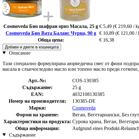
Cosmoveda Био шафран ориз Масала, 25 g
€ 5,49
(€ 219,60 / k
Cosmoveda Био Вата Баланс Чурна, 90 g
€ 10,89
(€ 121,00 / 
Обща цена:
€ 16,38
Добави и двете в кошницата
Описание
Тази специално формулирана аюрведична смес от фини подправ
масала в слънчогледово масло или топено масло преди готвене, 
Арт.-№:
COS-130385
Съдържание:
25 g
EAN:
4032108130385
Номер на производителя:
130385-DE
Марки:
Cosmoveda
Форми на хранене:
Веган, Вегетариански, Без глут
Характеристики на продукта:
Сурова храна, Веган, Вегетариа
Обща информация:
Aufgrund eines Produkt-Relaunche
Съдържание