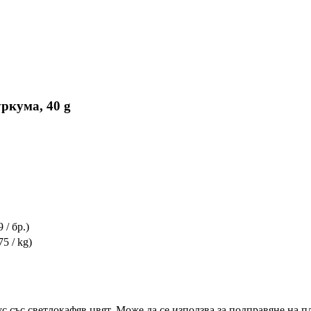
уркума, 40 g
9 / бр.)
75 / kg)
ус със светлокафяв цвят. Може да се използва за подправяне на 