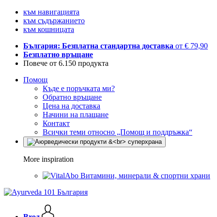
към навигацията
към съдържанието
към кошницата
България: Безплатна стандартна доставка
от € 79,90
Безплатно връщане
Повече от 6.150 продукта
Помощ
Къде е поръчката ми?
Обратно връщане
Цена на доставка
Начини на плащане
Контакт
Всички теми относно „Помощ и поддръжка“
More inspiration
Витамини, минерали & спортни храни
Вход