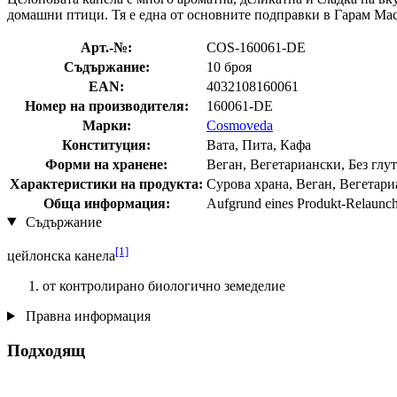
домашни птици. Тя е една от основните подправки в Гарам Мас
Арт.-№:
COS-160061-DE
Съдържание:
10 броя
EAN:
4032108160061
Номер на производителя:
160061-DE
Марки:
Cosmoveda
Конституция:
Вата, Пита, Кафа
Форми на хранене:
Веган, Вегетариански, Без глут
Характеристики на продукта:
Сурова храна, Веган, Вегетариа
Обща информация:
Aufgrund eines Produkt-Relaunche
Съдържание
[1]
цейлонска канела
от контролирано биологично земеделие
Правна информация
Подходящ