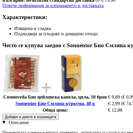
България: Безплатна стандартна доставка
от € 79,90
Повече информация за изпращането и доставката
Характеристики:
Изящниа и сладка
Подходяща за плодове и домашни птици
Често се купува заедно с Sonnentor Био Смляна к
Cosmoveda Био цейлонска канела, цяла, 10 броя
€ 9,89
(€ 0,9
Sonnentor Био Смляна куркума, 40 g
€ 2,99
(€ 74,
Обща цена:
€ 12,88
Добави и двете в кошницата
Описание
Целоновата канела е много ароматна, деликатна и сладка на вк