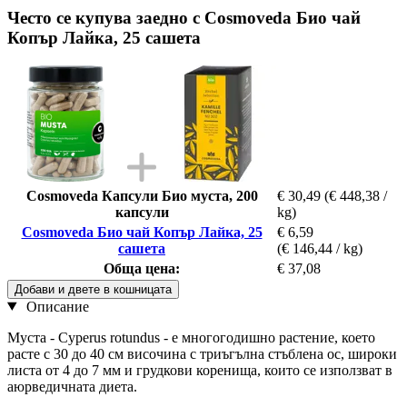
Често се купува заедно с Cosmoveda Био чай
Копър Лайка, 25 сашета
Cosmoveda Капсули Био муста, 200
€ 30,49
(€ 448,38 /
капсули
kg)
Cosmoveda Био чай Копър Лайка, 25
€ 6,59
сашета
(€ 146,44 / kg)
Обща цена:
€ 37,08
Добави и двете в кошницата
Описание
Муста - Cyperus rotundus - е многогодишно растение, което
расте с 30 до 40 см височина с триъгълна стъблена ос, широки
листа от 4 до 7 мм и грудкови коренища, които се използват в
аюрведичната диета.