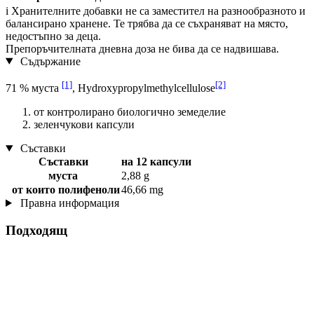
i
Хранителните добавки не са заместител на разнообразното и
балансирано хранене. Те трябва да се съхраняват на място,
недостъпно за деца.
Препоръчителната дневна доза не бива да се надвишава.
Съдържание
[1]
[2]
71 % муста
, Hydroxypropylmethylcellulose
от контролирано биологично земеделие
зеленчукови капсули
Съставки
Съставки
на 12 капсули
муста
2,88 g
от които полифеноли
46,66 mg
Правна информация
Подходящ