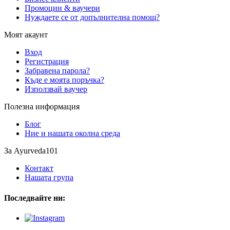
Промоции & ваучери
Нуждаете се от допълнителна помощ?
Моят акаунт
Вход
Регистрация
Забравена парола?
Къде е моята поръчка?
Използвай ваучер
Полезна информация
Блог
Ние и нашата околна среда
За Ayurveda101
Контакт
Нашата група
Последвайте ни: