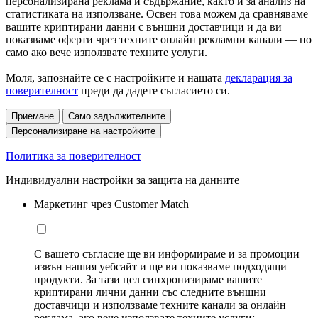
персонализирана реклама и съдържание, както и за анализ на
статистиката на използване. Освен това можем да сравняваме
вашите криптирани данни с външни доставчици и да ви
показваме оферти чрез техните онлайн рекламни канали — но
само ако вече използвате техните услуги.
Моля, запознайте се с настройките и нашата
декларация за
поверителност
преди да дадете съгласието си.
Приемане
Само задължителните
Персонализиране на настройките
Политика за поверителност
Индивидуални настройки за защита на данните
Маркетинг чрез Customer Match
С вашето съгласие ще ви информираме и за промоции
извън нашия уебсайт и ще ви показваме подходящи
продукти. За тази цел синхронизираме вашите
криптирани лични данни със следните външни
доставчици и използваме техните канали за онлайн
реклама, ако вече използвате техните услуги: