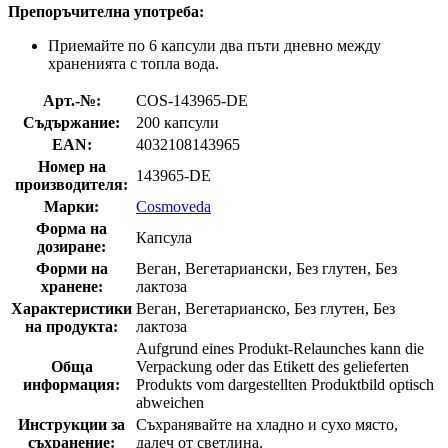
Препоръчителна употреба:
Приемайте по 6 капсули два пъти дневно между
храненията с топла вода.
Арт.-№:
COS-143965-DE
Съдържание:
200 капсули
EAN:
4032108143965
Номер на
143965-DE
производителя:
Марки:
Cosmoveda
Форма на
Капсула
дозиране:
Форми на
Веган, Вегетариански, Без глутен, Без
хранене:
лактоза
Характеристики
Веган, Вегетарианско, Без глутен, Без
на продукта:
лактоза
Aufgrund eines Produkt-Relaunches kann die
Обща
Verpackung oder das Etikett des gelieferten
информация:
Produkts vom dargestellten Produktbild optisch
abweichen
Инструкции за
Съхранявайте на хладно и сухо място,
съхранение:
далеч от светлина.