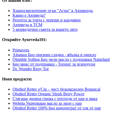
От нашия блог:
Храносмилатеният огън "Агни'' в Аюрверда
Какво е Аюрведа?
Рецепта за торта с череши и кардамон
Аюрведа и TCM
5 аюрведични съвета за вашето лято
Открийте Ayurveda101:
Primavera
Alnatura Био оризови сладки - ябълка и цвекло
Ölmühle Solling Био чили масло с подправки Naturland
Био микс от подправки - Топинг за зеленчуци
Dr. Wunder Reny Tee
Нови продукти:
Obsthof Retter o'Cin – чист безалкохолен Botanical
Obsthof Retter Organic Shrub Berry Power
Стягаща дневна грижа с пептиди от нар и мака
Weleda Укрепващо масло за лице с нар
Obsthof Retter 100% био концентрат от сок от нар