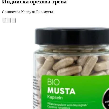
Индийска орехова трева
Cosmoveda Капсули Био муста