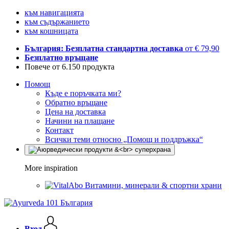
към навигацията
към съдържанието
към кошницата
България: Безплатна стандартна доставка
от € 79,90
Безплатно връщане
Повече от 6.150 продукта
Помощ
Къде е поръчката ми?
Обратно връщане
Цена на доставка
Начини на плащане
Контакт
Всички теми относно „Помощ и поддръжка“
More inspiration
Витамини, минерали & спортни храни
Вход