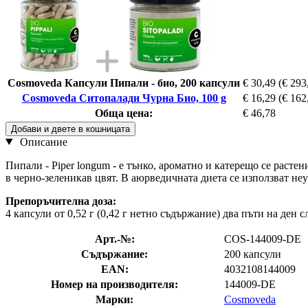
Cosmoveda Капсули Пипали - био, 200 капсули
€ 30,49
(€ 293
Cosmoveda Ситопалади Чурна Био, 100 g
€ 16,29
(€ 162
Обща цена:
€ 46,78
Добави и двете в кошницата
Описание
Пипали - Piper longum - е тънко, ароматно и катерещо се раст
в черно-зеленикав цвят. В аюрведичната диета се използват неу
Препоръчителна доза:
4 капсули от 0,52 г (0,42 г нетно съдържание) два пъти на ден с
Арт.-№:
COS-144009-DE
Съдържание:
200 капсули
EAN:
4032108144009
Номер на производителя:
144009-DE
Марки:
Cosmoveda