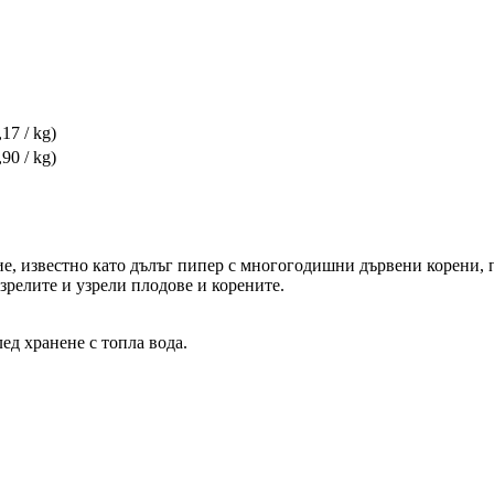
,17 / kg)
,90 / kg)
ение, известно като дълъг пипер с многогодишни дървени корени,
зрелите и узрели плодове и корените.
лед хранене с топла вода.