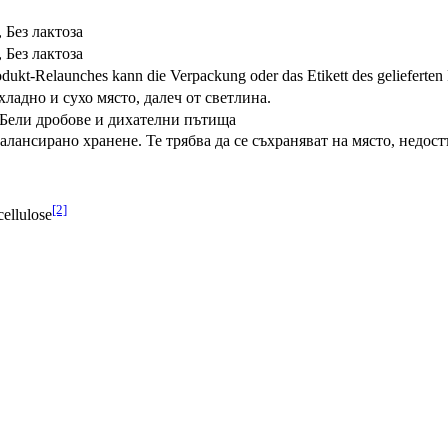
, Без лактоза
, Без лактоза
dukt-Relaunches kann die Verpackung oder das Etikett des gelieferten
ладно и сухо място, далеч от светлина.
Бели дробове и дихателни пътища
лансирано хранене. Те трябва да се съхраняват на място, недост
[2]
ellulose