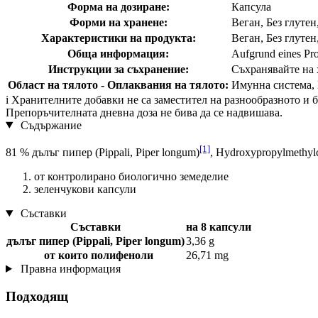
Форма на дозиране:
Капсула
Форми на хранене:
Веган, Без глутен
Характеристики на продукта:
Веган, Без глутен
Обща информация:
Aufgrund eines Pro
Инструкции за съхранение:
Съхранявайте на х
Област на тялото - Оплаквания на тялото:
Имунна система, 
i
Хранителните добавки не са заместител на разнообразното и ба
Препоръчителната дневна доза не бива да се надвишава.
Съдържание
[1]
81 % дълъг пипер (Pippali, Piper longum)
, Hydroxypropylmethylc
от контролирано биологично земеделие
зеленчукови капсули
Съставки
Съставки
на 8 капсули
дълъг пипер (Pippali, Piper longum)
3,36 g
от които полифеноли
26,71 mg
Правна информация
Подходящ