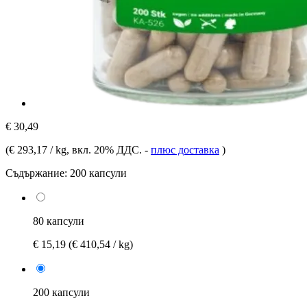
€ 30,49
(
€ 293,17 / kg
, вкл. 20% ДДС.
-
плюс доставка
)
Съдържание:
200 капсули
80 капсули
€ 15,19
(€ 410,54 / kg)
200 капсули