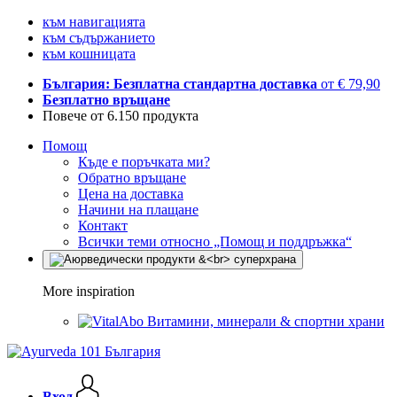
към навигацията
към съдържанието
към кошницата
България: Безплатна стандартна доставка
от € 79,90
Безплатно връщане
Повече от 6.150 продукта
Помощ
Къде е поръчката ми?
Обратно връщане
Цена на доставка
Начини на плащане
Контакт
Всички теми относно „Помощ и поддръжка“
More inspiration
Витамини, минерали & спортни храни
Вход