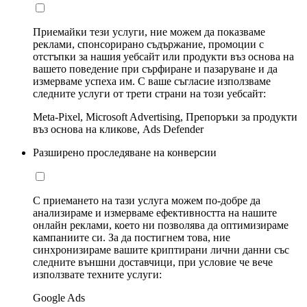
Приемайки тези услуги, ние можем да показваме
реклами, спонсорирано съдържание, промоции с
отстъпки за нашия уебсайт или продукти въз основа на
вашето поведение при сърфиране и пазаруване и да
измерваме успеха им. С ваше съгласие използваме
следните услуги от трети страни на този уебсайт:
Meta-Pixel, Microsoft Advertising, Препоръки за продукти
въз основа на кликове, Ads Defender
Разширено проследяване на конверсии
С приемането на тази услуга можем по-добре да
анализираме и измерваме ефективността на нашите
онлайн реклами, което ни позволява да оптимизираме
кампаниите си. За да постигнем това, ние
синхронизираме вашите криптирани лични данни със
следните външни доставчици, при условие че вече
използвате техните услуги:
Google Ads