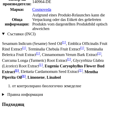
140964-DE
производителя:
Марки:
Cosmoveda
Aufgrund eines Produkt-Relaunches kann die
Обща
Verpackung oder das Etikett des gelieferten
информация:
Produkts vom dargestellten Produktbild optisch
abweichen
Съставки (INCI)
[1]
Sesamum Indicum (Sesame) Seed Oil
, Emblica Officinalis Fruit
[1]
[1]
Rind Extract
, Terminalia Chebula Fruit Extract
, Terminalia
[1]
[1]
Belerica Fruit Extract
, Cinnamomum Verum Bark Extract
,
[1]
Curcuma Longa (Turmeric) Root Extract
, Glycyrrhiza Glabra
[1]
(Licorice) Root Extract
,
Eugenia Caryophyllus Flower Bud
[1]
[1]
Extract
, Elettaria Cardamomum Seed Extract
,
Mentha
[1]
Piperita Oil
,
Limonene
,
Linalool
от контролирано биологично земеделие
Правна информация
Подходящ