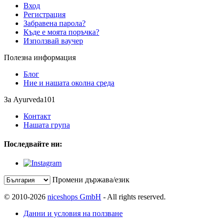
Вход
Регистрация
Забравена парола?
Къде е моята поръчка?
Използвай ваучер
Полезна информация
Блог
Ние и нашата околна среда
За Ayurveda101
Контакт
Нашата група
Последвайте ни:
Промени държава/език
© 2010-2026
niceshops GmbH
- All rights reserved.
Данни и условия на ползване