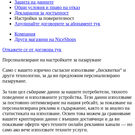
Защита на данните
Общи условия и право на отказ
Декларация за достъпност
Настройки за поверителност
Анулирайте договорите за абонамент тук
Компания
Други магазини на NiceShops
Откажете се от договора тук
Персонализиране на настройките за пазаруване
Само с вашето изрично съгласие използваме „бисквитки“ и
други технологии, за да ви предложим персонализирано
пазаруване.
За тази цел събираме данни за нашите потребители, тяхното
поведение и използваните устройства. Тези данни използваме
за постоянно оптимизиране на нашия уебсайт, за показване на
персонализирана реклама и съдържание, както и за анализ на
статистиката на използване. Освен това можем да сравняваме
вашите криптирани данни с външни доставчици и да ви
показваме оферти чрез техните онлайн рекламни канали — но
само ако вече използвате техните услуги.