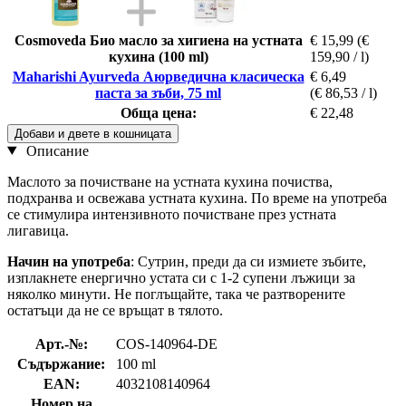
Cosmoveda Био масло за хигиена на устната
€ 15,99
(€
кухина (100 ml)
159,90 / l)
Maharishi Ayurveda Аюрведична класическа
€ 6,49
паста за зъби, 75 ml
(€ 86,53 / l)
Обща цена:
€ 22,48
Добави и двете в кошницата
Описание
Маслото за почистване на устната кухина почиства,
подхранва и освежава устната кухина. По време на употреба
се стимулира интензивното почистване през устната
лигавица.
Начин на употреба
: Сутрин, преди да си измиете зъбите,
изплакнете енергично устата си с 1-2 супени лъжици за
няколко минути. Не поглъщайте, така че разтворените
остатъци да не се връщат в тялото.
Арт.-№:
COS-140964-DE
Съдържание:
100 ml
EAN:
4032108140964
Номер на