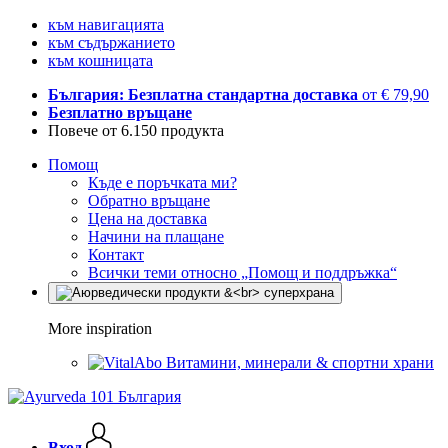
към навигацията
към съдържанието
към кошницата
България: Безплатна стандартна доставка
от € 79,90
Безплатно връщане
Повече от 6.150 продукта
Помощ
Къде е поръчката ми?
Обратно връщане
Цена на доставка
Начини на плащане
Контакт
Всички теми относно „Помощ и поддръжка“
More inspiration
Витамини, минерали & спортни храни
Вход