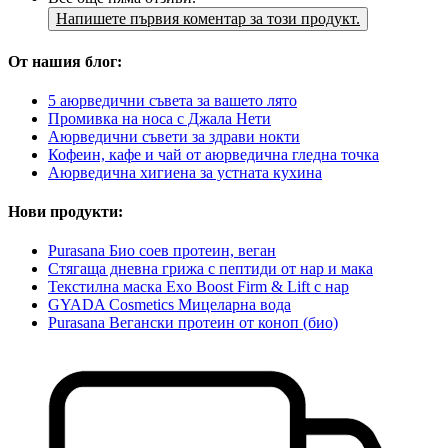
Напишете първия коментар за този продукт.
От нашия блог:
5 аюрведични съвета за вашето лято
Промивка на носа с Джала Нети
Аюрведични съвети за здрави нокти
Кофеин, кафе и чай от аюрведична гледна точка
Аюрведична хигиена за устната кухина
Нови продукти:
Purasana Био соев протеин, веган
Стягаща дневна грижа с пептиди от нар и мака
Текстилна маска Exo Boost Firm & Lift с нар
GYADA Cosmetics Мицеларна вода
Purasana Вегански протеин от коноп (био)