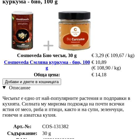
куркума - био, 100 g
Cosmoveda Био чесън, 30 g
€ 3,29
(€ 109,67 / kg)
Cosmoveda Смляна куркума - био, 100
€ 10,89
g
(€ 108,90 / kg)
Обща цена:
€ 14,18
Добави и двете в кошницата
Описание
Чесънът е едно от най-популярните растения и подправки в
кухнята. Силната му миризма подхожда на почти всички
ястия от месо, риба и птици, както и на супи, зеленчуци,
гювечи и азиатска кухня.
Арт.-№:
COS-131382
Съдържание:
30 g