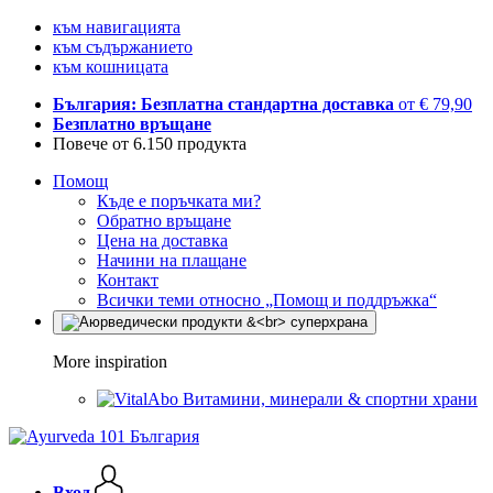
към навигацията
към съдържанието
към кошницата
България: Безплатна стандартна доставка
от € 79,90
Безплатно връщане
Повече от 6.150 продукта
Помощ
Къде е поръчката ми?
Обратно връщане
Цена на доставка
Начини на плащане
Контакт
Всички теми относно „Помощ и поддръжка“
More inspiration
Витамини, минерали & спортни храни
Вход