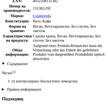
EAN:
4032108131382
Номер на
131382-DE
производителя:
Марки:
Cosmoveda
Конституция:
Вата, Кафа
Форми на
Веган, Вегетариански, Без глутен, Без
хранене:
лактоза
Характеристики
Сурова храна, Веган, Вегетарианско, Без
на продукта:
глутен, Без лактоза
Aufgrund eines Produkt-Relaunches kann die
Обща
Verpackung oder das Etikett des gelieferten
информация:
Produkts vom dargestellten Produktbild optisch
abweichen
Съдържание
[1]
Чесън
от контролирано биологично земеделие
Правна информация
Подходящ