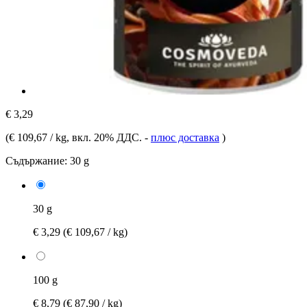
€ 3,29
(
€ 109,67 / kg
, вкл. 20% ДДС.
-
плюс доставка
)
Съдържание:
30 g
30 g
€ 3,29
(€ 109,67 / kg)
100 g
€ 8,79
(€ 87,90 / kg)