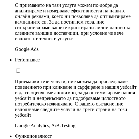
С приемането на тази услуга можем по-добре да
анализираме и измерваме ефективността на нашите
онлайн реклами, което ни позволява да оптимизираме
кампаниите си. За да постигнем това, ние
синхронизираме вашите криптирани лични данни със
следните външни доставчици, при условие че вече
използвате техните услуги:
Google Ads
Performance
Приемайки тези услуги, ние можем да проследяваме
поведението при кликване и сърфиране в нашия уебсайт
и да го оценяваме анонимно, за да оптимизираме нашия
уебсайт и непрекъснато да подобряваме цялостното
потребителско изживяване. С вашето съгласие ние
използваме следните услуги на трети страни на този
уебсайт:
Google Analytics, A/B-Testing
Функционалност