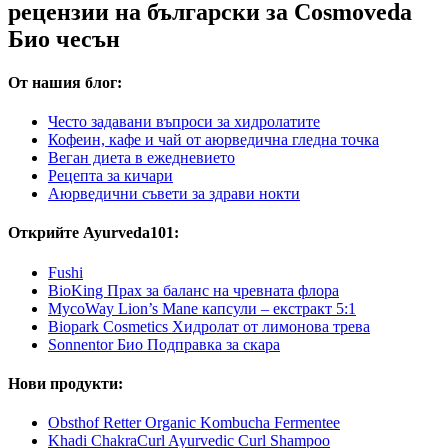
рецензии на български за Cosmoveda
Био чесън
От нашия блог:
Често задавани въпроси за хидролатите
Кофеин, кафе и чай от аюрведична гледна точка
Веган диета в ежедневието
Рецепта за кичари
Аюрведични съвети за здрави нокти
Открийте Ayurveda101:
Fushi
BioKing Прах за баланс на чревната флора
MycoWay Lion’s Mane капсули – екстракт 5:1
Biopark Cosmetics Хидролат от лимонова трева
Sonnentor Био Подправка за скара
Нови продукти:
Obsthof Retter Organic Kombucha Fermentee
Khadi ChakraCurl Ayurvedic Curl Shampoo