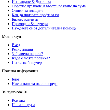
Изпращане & Доставка
Обратно връщане и възстановяване на сума
Опции за плащане
Как да ползвате профила си
Бизнес клиенти
Промоции & ваучери
Нуждаете се от допълнителна помощ?
Моят акаунт
Вход
Регистрация
Забравена парола?
Къде е моята поръчка?
Използвай ваучер
Полезна информация
Блог
Ние и нашата околна среда
За Ayurveda101
Контакт
Нашата група